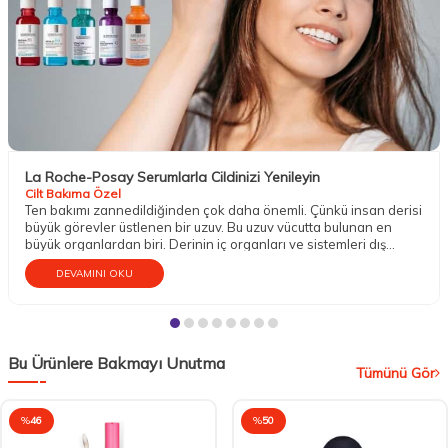
La Roche-Posay Serumlarla Cildinizi Yenileyin
Cilt Bakıma Özel
Ten bakımı zannedildiğinden çok daha önemli. Çünkü insan derisi
büyük görevler üstlenen bir uzuv. Bu uzuv vücutta bulunan en
büyük organlardan biri. Derinin iç organları ve sistemleri dış
etkenlere karşı koruma altına almak gibi mühim bir vazifesi
DEVAMINI OKU
bulunur. Aynı zamanda temasın gerçekleşmesini; sıcak, soğuk,
ılık, pütürlü, pürüzsüz, sert, yumuşak gibi dokuların hissedilmesini
sağlar. Dokunma organı olarak da bilinen tenin bu sebeple iyi bir
bakıma gereksinim duyduğu söylenebilir.
Bu Ürünlere Bakmayı Unutma
Tümünü Gör
%
46
%
50