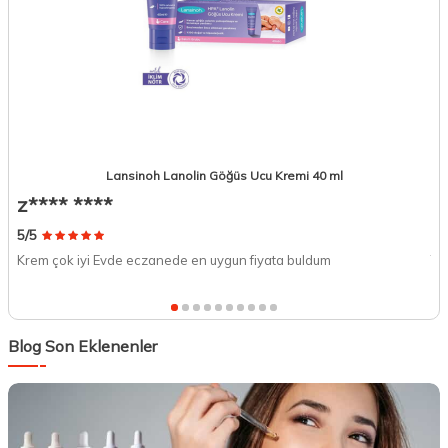
Lansinoh Lanolin Göğüs Ucu Kremi 40 ml
z**** ****
T
5/5
5/
Krem çok iyi Evde eczanede en uygun fiyata buldum
Ta
Blog Son Eklenenler