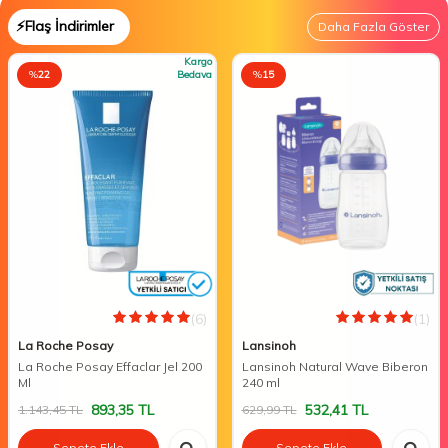
⚡Flaş İndirimler
Daha Fazla Göster
Kargo
%
22
Bedava
%
15
(6)
(1)
La Roche Posay
Lansinoh
La Roche Posay Effaclar Jel 200
Lansinoh Natural Wave Biberon
Ml
240 ml
893,35
TL
532,41
TL
1.143,45
TL
629,99
TL
Sepete Ekle
Sepete Ekle