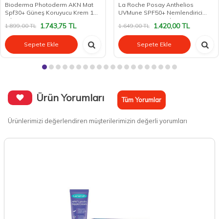
Bioderma Photoderm AKN Mat
La Roche Posay Anthelios
Spf30+ Güneş Koruyucu Krem 150
UVMune SPF50+ Nemlendirici
ml
Güneş Kremi 50 ml
1.743,75
TL
1.420,00
TL
1.899,00
TL
1.649,00
TL
Sepete Ekle
Sepete Ekle
Ürün Yorumları
Tüm Yorumlar
Ürünlerimizi değerlendiren müşterilerimizin değerli yorumları