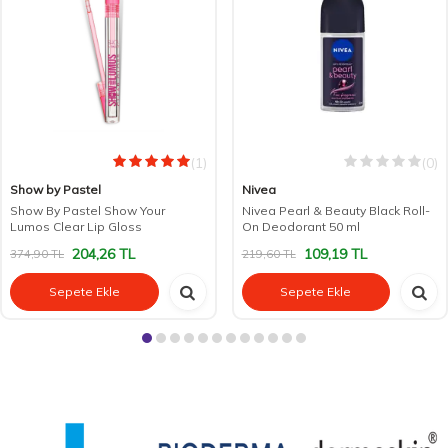
(1)
(0)
Show by Pastel
Nivea
Show By Pastel Show Your
Nivea Pearl & Beauty Black Roll-
Lumos Clear Lip Gloss
On Deodorant 50 ml
204,26
TL
109,19
TL
374,90
TL
219,60
TL
Sepete Ekle
Sepete Ekle