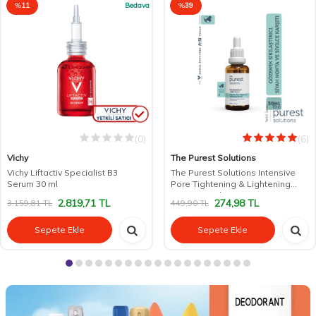
%
11
Bedava
%
39
(0)
(6)
Vichy
The Purest Solutions
Vichy Liftactiv Specialist B3
The Purest Solutions Intensive
Serum 30 ml
Pore Tightening & Lightening
Serum 30 ml
2.819,71
TL
274,98
TL
3.159,81
TL
449,90
TL
Sepete Ekle
Sepete Ekle