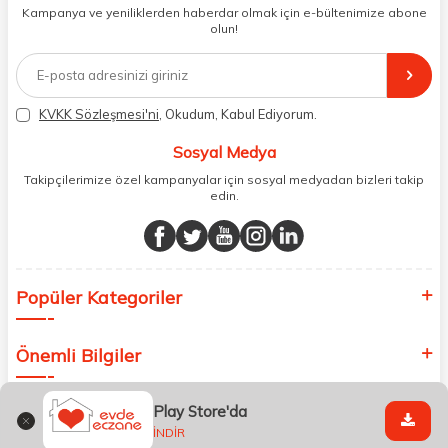
dönüş alınan siparişlerin memnuniyete dönüşmesi ekibimiz ve
Kampanya ve yeniliklerden haberdar olmak için e-bültenimize abone
müşteri temsilcilerimiz aracılığı ile gerekli tüm desteği sağlıyoruz.
olun!
2017 yılından bugüne, yüzlerce marka ve binlerce ürün seçeneğini
doğrudan markalardan ya da markaların yetkili Türkiye
distribütörlerinden faturalı olarak tedarik ediyor ve müşterilerimize
aynı şekilde faturalı ve orijinal ambalajlarda gönderim sağlıyoruz.
Paketleme sürecinde geri dönüştürülebilir malzemeler kullanarak
KVKK Sözleşmesi'ni
, Okudum, Kabul Ediyorum.
atık oranımızı en aza indiriyor ve daha yaşanabilir bir dünya
bilincinde hareket ediyoruz.
Sosyal Medya
Takipçilerimize özel kampanyalar için sosyal medyadan bizleri takip
edin.
Popüler Kategoriler
Önemli Bilgiler
Play Store'da
Hızlı Erişim
İNDİR