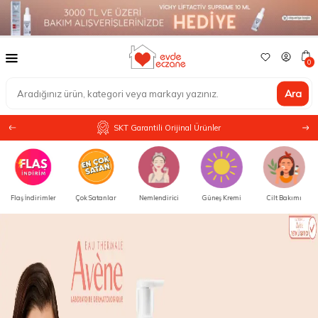
0
Ara
SKT Garantili Orijinal Ürünler
Flaş İndirimler
Çok Satanlar
Nemlendirici
Güneş Kremi
Cilt Bakımı