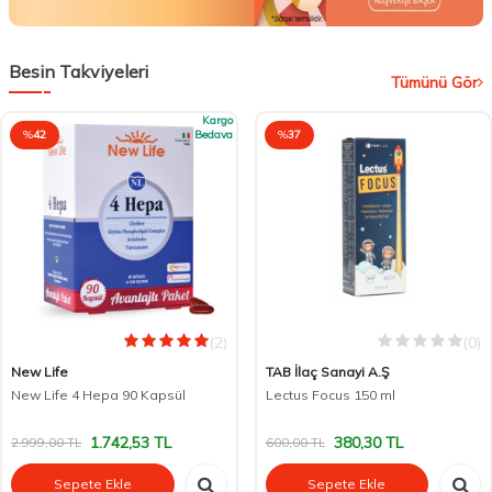
Besin Takviyeleri
Tümünü Gör
Kargo
%
42
Bedava
%
37
(2)
(0)
New Life
TAB İlaç Sanayi A.Ş
New Life 4 Hepa 90 Kapsül
Lectus Focus 150 ml
1.742,53
TL
380,30
TL
2.999,00
TL
600,00
TL
Sepete Ekle
Sepete Ekle