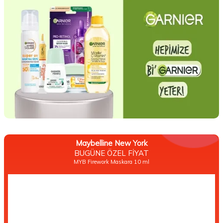
Maybelline New York
BUGÜNE ÖZEL FİYAT
MYB Firework Maskara 10 ml