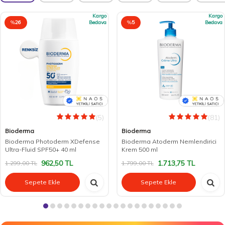
Kargo
Kargo
%
26
Bedava
%
5
Bedava
(5)
(81)
Bioderma
Bioderma
Bioderma Photoderm XDefense
Bioderma Atoderm Nemlendirici
Ultra-Fluid SPF50+ 40 ml
Krem 500 ml
962,50
TL
1.713,75
TL
1.299,00
TL
1.799,00
TL
Sepete Ekle
Sepete Ekle