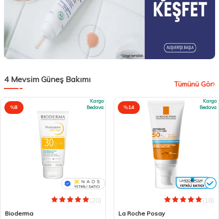
4 Mevsim Güneş Bakımı
Tümünü Gör
Kargo
Kargo
%
8
Bedava
%
14
Bedava
(20)
(18)
Bioderma
La Roche Posay