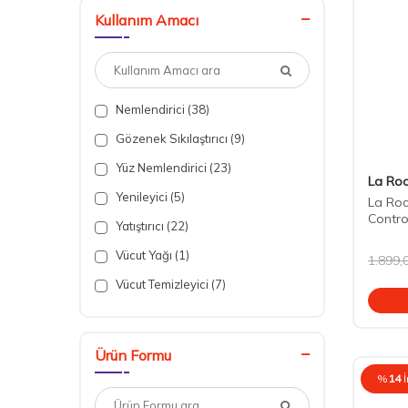
Normal Cilt (8)
Kullanım Amacı
Tüm Cilt Tipleri (12)
Nemlendirici (38)
Gözenek Sıkılaştırıcı (9)
Yüz Nemlendirici (23)
La Ro
Yenileyici (5)
La Roc
Contro
Yatıştırıcı (22)
Vücut Yağı (1)
1.899,
Vücut Temizleyici (7)
Vücut Nemlendirici (7)
Sıkılaştırıcı (3)
Ürün Formu
Rahatlatıcı (21)
%
14
Onarıcı (13)