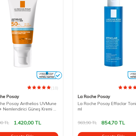
(18)
che Posay
La Roche Posay
che Posay Anthelios UVMune
La Roche Posay Effaclar Ton
 Nemlendirici Güneş Kremi 50
ml
1.420,00
TL
854,70
TL
00
TL
969,90
TL