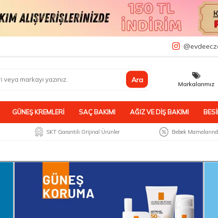
a
@evdeecz
Ara
Markalarımız
GÜNEŞ KREMLERI
SAÇ BAKIMI
AĞIZ VE DIŞ BAKIMI
BESI
SKT Garantili Orijinal Ürünler
Bebek Mamalarında