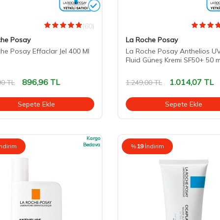
(60)
che Posay
La Roche Posay
he Posay Effaclar Jel 400 Ml
La Roche Posay Anthelios 
Fluid Güneş Kremi SF50+ 50 m
896,96
TL
1.014,07
TL
90
TL
1.249,00
TL
Sepete Ekle
Sepete Ekle
Kargo
Bedava
İndirim
%
19
İndirim