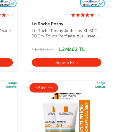
(37)
(25)
La Roche Posay
UVmune
La Roche Posay Anthelios XL SPF
l
50 Dry Touch Parfümsüz Jel Krem 50
ml
1.248,62
TL
1.549,00
TL
Sepete Ekle
Kargo
Kargo
Bedava
Bedava
%
7
İndirim