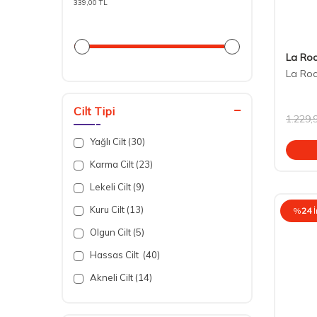
Avantajlı Setler
339,00 TL
Anne Bebek
Bebek Bakım Ürünleri
Seyahat Boy Ürünler
La Ro
La Roc
Cilt Tipi
1.229,
Yağlı Cilt (30)
Karma Cilt (23)
Lekeli Cilt (9)
Kuru Cilt (13)
%
24
Olgun Cilt (5)
Hassas Cilt (40)
Akneli Cilt (14)
Çok Kuru Cilt (6)