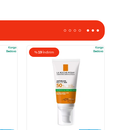
Kargo
Kargo
Bedava
Bedava
%
19
İndirim