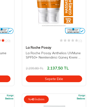
(20)
(0)
La Roche Posay
aume
La Roche Posay Anthelios UVMune
SPF50+ Nemlendirici Güneş Kremi 50
ml x 2 Adet
2.137,50
TL
2.299,80
TL
Sepete Ekle
Kargo
Kargo
Bedava
Bedava
%
43
İndirim