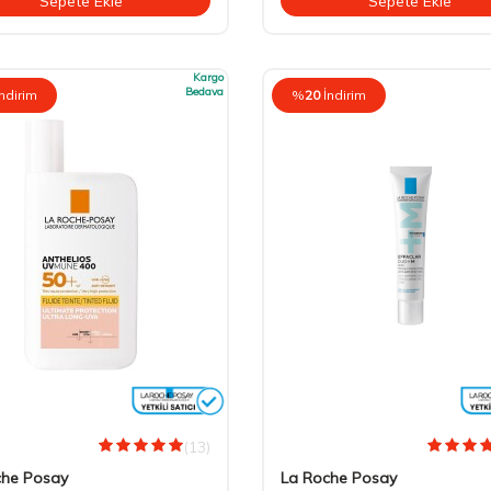
Sepete Ekle
Sepete Ekle
Kargo
Bedava
İndirim
%
20
İndirim
(13)
che Posay
La Roche Posay