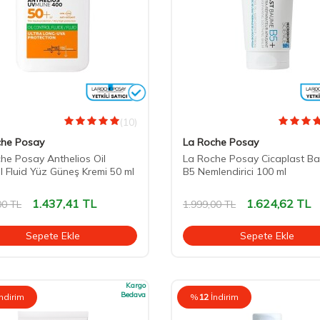
(10)
che Posay
La Roche Posay
he Posay Anthelios Oil
La Roche Posay Cicaplast B
l Fluid Yüz Güneş Kremi 50 ml
B5 Nemlendirici 100 ml
1.437,41
TL
1.624,62
TL
00
TL
1.999,00
TL
Sepete Ekle
Sepete Ekle
Kargo
Bedava
İndirim
%
12
İndirim