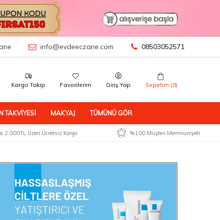
ane
info@evdeeczane.com
08503052571
Kargo Takip
Favorilerim
Giriş Yap
Sepetim (
0
)
N TAKVIYESI
MAKYAJ
TÜMÜNÜ GÖR
 2.000TL Üzeri Ücretsiz Kargo
%100 Müşteri Memnuniyeti