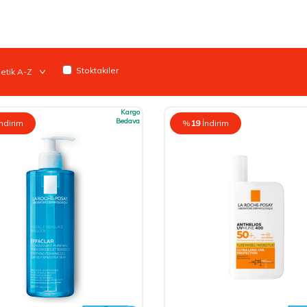
Stoktakiler
Kargo
Bedava
İndirim
%
19
İndirim