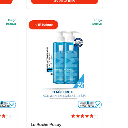
Sepete Ekle
Kargo
Kargo
Bedava
Bedava
%
15
İndirim
(13)
(1)
La Roche Posay