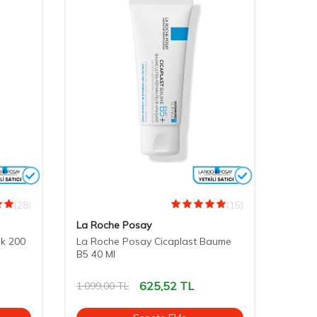
(28)
(15)
La Roche Posay
ik 200
La Roche Posay Cicaplast Baume
B5 40 Ml
625,52
TL
1.099,00
TL