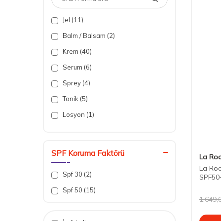
Arındırıcı (19)
Jel (11)
Matlaştırma (20)
Balm / Balsam (2)
Maske ve Peeling (4)
Krem (40)
Leke Giderici (9)
Serum (6)
Kırışıklık Karşıtı (13)
Sprey (4)
Kapatıcı (5)
Tonik (5)
Güneş Koruyucu (20)
Losyon (1)
Ferahlatıcı (2)
Yağ (1)
Cilt Temizleyici (17)
Krem Jel (3)
SPF Koruma Faktörü
Aydınlatıcı (3)
La Ro
Set (1)
La Ro
Spf 30 (2)
SPF50+
Sıvı (1)
ml
Spf 50 (15)
1.649,