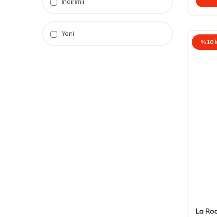
İndirimli
Yeni
%
10
La Ro