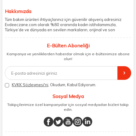
Hakkımızda
Tüm bakım ürünleri ihtiyaçlarınız için güvenilir alışveriş adresiniz
Evdeeczane.com olarak %80 oranında kadın istihdamımızla,
Türkiye’de ve dünyada en sevilen markaların, orijinal ve son
kullanma tarihi garantili ürünlerini sizler için saklama koşullarında
uygun şekilde depolayıp, siparişlerinizin ardından özenle
E-Bülten Aboneliği
paketliyoruz. Herhangi bir durumdan dolayı olumsuz olarak geri
dönüş alınan siparişlerin memnuniyete dönüşmesi ekibimiz ve
Kampanya ve yeniliklerden haberdar olmak için e-bültenimize abone
müşteri temsilcilerimiz aracılığı ile gerekli tüm desteği sağlıyoruz.
olun!
2017 yılından bugüne, yüzlerce marka ve binlerce ürün seçeneğini
doğrudan markalardan ya da markaların yetkili Türkiye
distribütörlerinden faturalı olarak tedarik ediyor ve müşterilerimize
aynı şekilde faturalı ve orijinal ambalajlarda gönderim sağlıyoruz.
Paketleme sürecinde geri dönüştürülebilir malzemeler kullanarak
KVKK Sözleşmesi'ni
, Okudum, Kabul Ediyorum.
atık oranımızı en aza indiriyor ve daha yaşanabilir bir dünya
bilincinde hareket ediyoruz.
Sosyal Medya
Takipçilerimize özel kampanyalar için sosyal medyadan bizleri takip
edin.