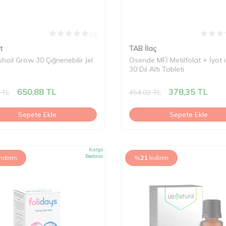
(0)
t
TAB İlaç
shoil Grow 30 Çiğnenebilir Jel
Osende MFİ Metilfolat + İyot 
30 Dil Altı Tableti
650,88
TL
378,35
TL
TL
454,02
TL
Sepete Ekle
Sepete Ekle
Kargo
Bedava
İndirim
%
21
İndirim