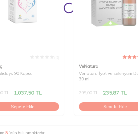
(0)
ç
VeNatura
lidays 90 Kapsül
Venatura İyot ve selenyum D
30 ml
1.037,50
TL
235,87
TL
00
TL
299,00
TL
Sepete Ekle
Sepete Ekle
lam
8
ürün bulunmaktadır.