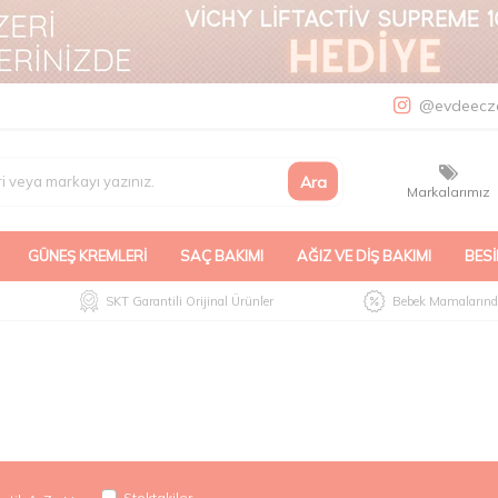
a
@evdeecz
Ara
Markalarımız
GÜNEŞ KREMLERI
SAÇ BAKIMI
AĞIZ VE DIŞ BAKIMI
BESI
SKT Garantili Orijinal Ürünler
Bebek Mamalarında
Stoktakiler