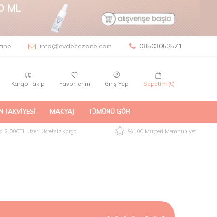
ane
info@evdeeczane.com
08503052571
Kargo Takip
Favorilerim
Giriş Yap
Sepetim (
0
)
N TAKVIYESI
MAKYAJ
TÜMÜNÜ GÖR
 2.000TL Üzeri Ücretsiz Kargo
%100 Müşteri Memnuniyeti