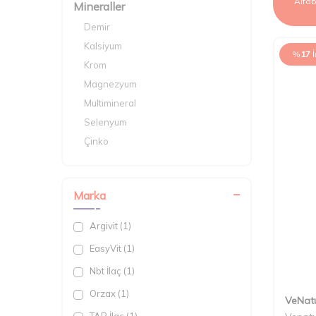
Mineraller
Demir
Kalsiyum
%
17
Krom
Magnezyum
Multimineral
Selenyum
Çinko
İyot
Marka
Argivit (1)
EasyVit (1)
Nbt İlaç (1)
Orzax (1)
VeNat