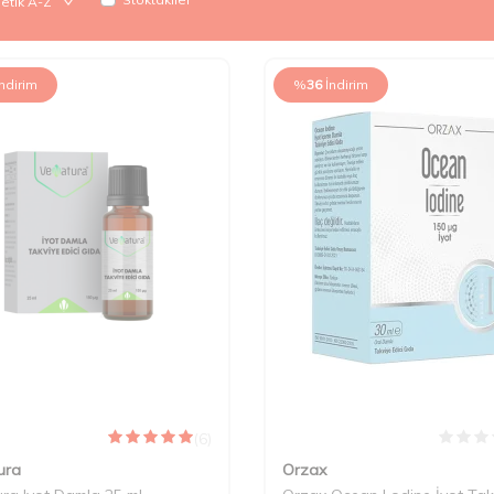
İndirim
%
36
İndirim
(6)
ura
Orzax