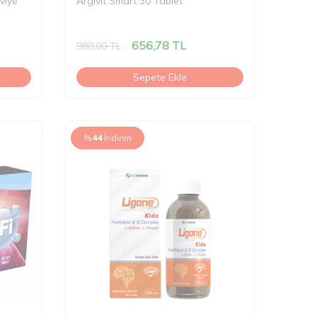
viye
Argivit Smart 30 Tablet
656,78
TL
980,00
TL
Sepete Ekle
%
44
İndirim