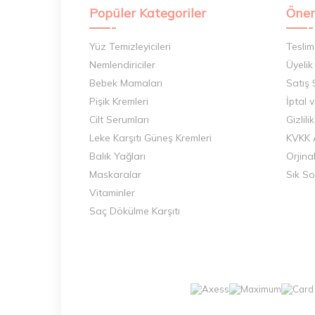
Popüler Kategoriler
Önem
Yüz Temizleyicileri
Teslim
Nemlendiriciler
Üyelik
Bebek Mamaları
Satış
Pişik Kremleri
İptal 
Cilt Serumları
Gizlili
Leke Karşıtı Güneş Kremleri
KVKK 
Balık Yağları
Orjina
Maskaralar
Sık So
Vitaminler
Saç Dökülme Karşıtı