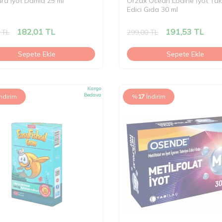
ra Iyot Damla 25 ml
Orzax Ocean Lodine İyot Tak
Edici Gıda 30 ml
182,01
TL
191,53
TL
TL
299,00
TL
Sepete Ekle
Sepete Ekle
Kargo
Bedava
İndirim
%
17
İndirim