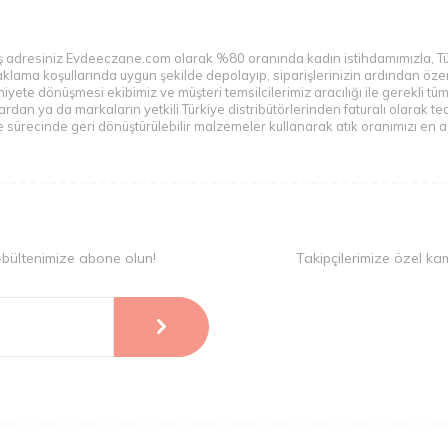
veriş adresiniz Evdeeczane.com olarak %80 oranında kadın istihdamımızla, T
n saklama koşullarında uygun şekilde depolayıp, siparişlerinizin ardından ö
yete dönüşmesi ekibimiz ve müşteri temsilcilerimiz aracılığı ile gerekli tü
n ya da markaların yetkili Türkiye distribütörlerinden faturalı olarak teda
sürecinde geri dönüştürülebilir malzemeler kullanarak atık oranımızı en az
-bültenimize abone olun!
Takipçilerimize özel ka