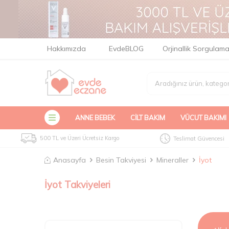
Hakkımızda
EvdeBLOG
Orjinallik Sorgulam
ANNE BEBEK
CILT BAKIM
VÜCUT BAKIMI
500 TL ve Üzeri Ücretsiz Kargo
Teslimat Güvencesi
Anasayfa
Besin Takviyesi
Mineraller
İyot
İyot Takviyeleri