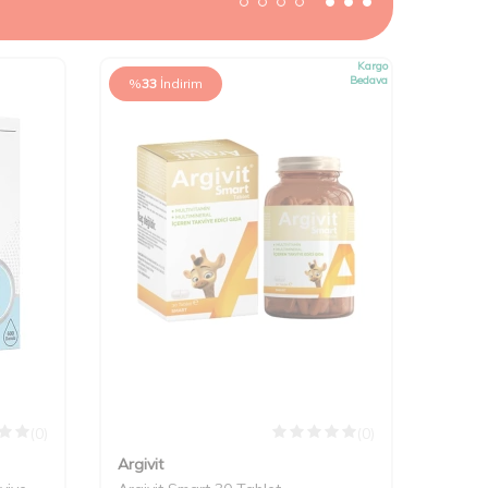
Kargo
Bedava
%
33
İndirim
(0)
(0)
Argivit