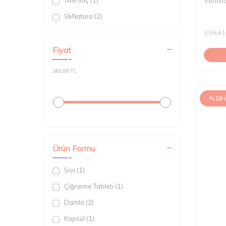
TAB İlaç (1)
Venatu
VeNatura (2)
218,41
Fiyat
182,00 TL
%
19
Ürün Formu
Sıvı (1)
Çiğneme Tableti (1)
Damla (2)
Kapsül (1)