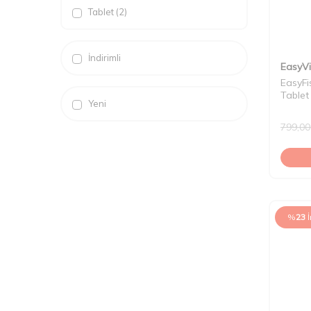
Tablet (2)
İndirimli
EasyVi
EasyFi
Tablet
Yeni
799,00
%
23