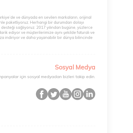
ürkiye’de ve dünyada en sevilen markaların, orijinal
zenle paketliyoruz. Herhangi bir durumdan dolayı
m desteği sağlıyoruz. 2017 yılından bugüne, yüzlerce
rik ediyor ve müşterilerimize aynı şekilde faturalı ve
a indiriyor ve daha yaşanabilir bir dünya bilincinde
Sosyal Medya
mpanyalar için sosyal medyadan bizleri takip edin.