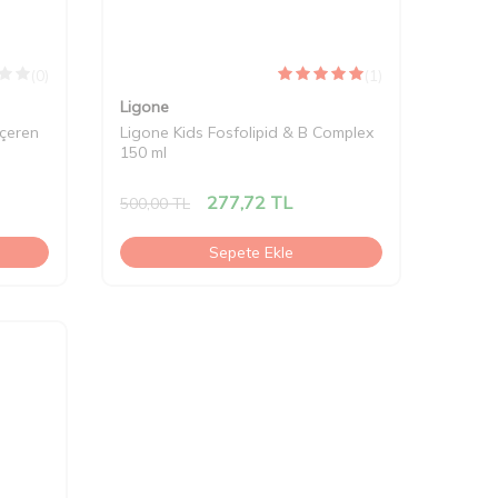
(0)
(1)
Ligone
içeren
Ligone Kids Fosfolipid & B Complex
150 ml
277,72
TL
500,00
TL
Sepete Ekle