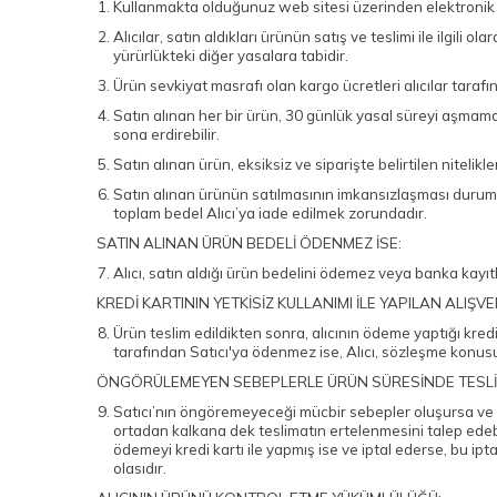
Kullanmakta olduğunuz web sitesi üzerinden elektronik or
Alıcılar, satın aldıkları ürünün satış ve teslimi ile ilg
yürürlükteki diğer yasalara tabidir.
Ürün sevkiyat masrafı olan kargo ücretleri alıcılar taraf
Satın alınan her bir ürün, 30 günlük yasal süreyi aşmamak 
sona erdirebilir.
Satın alınan ürün, eksiksiz ve siparişte belirtilen niteli
Satın alınan ürünün satılmasının imkansızlaşması durumu
toplam bedel Alıcı’ya iade edilmek zorundadır.
SATIN ALINAN ÜRÜN BEDELİ ÖDENMEZ İSE:
Alıcı, satın aldığı ürün bedelini ödemez veya banka kayıt
KREDİ KARTININ YETKİSİZ KULLANIMI İLE YAPILAN ALIŞVE
Ürün teslim edildikten sonra, alıcının ödeme yaptığı kredi 
tarafından Satıcı'ya ödenmez ise, Alıcı, sözleşme konusu
ÖNGÖRÜLEMEYEN SEBEPLERLE ÜRÜN SÜRESİNDE TESLİM
Satıcı’nın öngöremeyeceği mücbir sebepler oluşursa ve ürün
ortadan kalkana dek teslimatın ertelenmesini talep edebili
ödemeyi kredi kartı ile yapmış ise ve iptal ederse, bu ip
olasıdır.