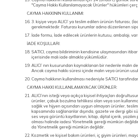
"Cayma Hakkı Kullanılamayacak Ürünler" hükümleri çerçe
CAYMA HAKKININ KULLANIMI:
3. kişiye veya ALICI’ ya teslim edilen ürünün faturası, 
gerekmektedir. Faturası kurumlar adına düzenlenen sip
İade formu, İade edilecek ürünlerin kutusu, ambalajı, var
İADE KOŞULLARI:
SATICI, cayma bildiriminin kendisine ulaşmasından itibar
içerisinde malı iade almakla yükümlüdür.
ALICI’ nın kusurundan kaynaklanan bir nedenle malın değ
Ancak cayma hakkı süresi içinde malın veya ürünün usul
Cayma hakkının kullanılması nedeniyle SATICI tarafından
CAYMA HAKKI KULLANILAMAYACAK ÜRÜNLER:
ALICI’nın isteği veya açıkça kişisel ihtiyaçları doğrultus
ürünler, çabuk bozulma tehlikesi olan veya son kullanma t
sağlık ve hijyen açısından uygun olmayan ürünler, tesli
kapsamında sağlananlar dışında, gazete ve dergi gibi süre
ses veya görüntü kayıtlarının, kitap, dijital içerik, yazı
olması halinde iadesi Yönetmelik gereği mümkün değildir.
da Yönetmelik gereği mümkün değildir.
Kozmetik ve kişisel bakım ürünleri, iç giyim ürünleri, mayo