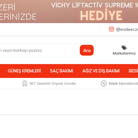
a
@evdeecz
Ara
Markalarımız
GÜNEŞ KREMLERI
SAÇ BAKIMI
AĞIZ VE DIŞ BAKIMI
BESI
SKT Garantili Orijinal Ürünler
Bebek Mamalarında