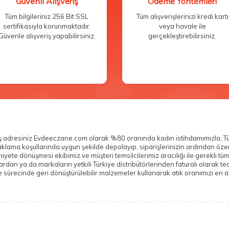
Güvenli Alışveriş
Ödeme Yöntemleri
Tüm bilgileriniz 256 Bit SSL
Tüm alışverişlerinizi kredi kartı
sertifikasıyla korunmaktadır.
veya havale ile
Güvenle alışveriş yapabilirsiniz.
gerçekleştirebilirsiniz.
veriş adresiniz Evdeeczane.com olarak %80 oranında kadın istihdamımızla, T
n saklama koşullarında uygun şekilde depolayıp, siparişlerinizin ardından ö
yete dönüşmesi ekibimiz ve müşteri temsilcilerimiz aracılığı ile gerekli tü
n ya da markaların yetkili Türkiye distribütörlerinden faturalı olarak teda
sürecinde geri dönüştürülebilir malzemeler kullanarak atık oranımızı en az