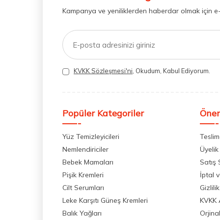
Kampanya ve yeniliklerden haberdar olmak için e
KVKK Sözleşmesi'ni
, Okudum, Kabul Ediyorum.
Popüler Kategoriler
Önem
Yüz Temizleyicileri
Teslim
Nemlendiriciler
Üyelik
Bebek Mamaları
Satış
Pişik Kremleri
İptal 
Cilt Serumları
Gizlili
Leke Karşıtı Güneş Kremleri
KVKK 
Balık Yağları
Orjina