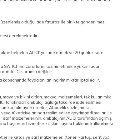
üzenlemiş olduğu iade faturası ile birlikte gönderilmesi
ilmesi gerekmektedir.
 sokan belgeleri ALICI’ ya iade etmek ve 20 günlük süre
a SATICI’ nın zararlarını tazmin etmekle yükümlüdür.
rdan ALICI sorumlu değildir.
apsamında faydalanılan indirim miktarı iptal edilir.
 mayo ve bikini altları, makyaj malzemeleri, tek kullanımlık
CI tarafından ambalajı açıldığı takdirde iade edilmesi
sı mümkün olmayan ürünler, Abonelik sözleşmesi
 veya tüketiciye anında teslim edilen gayrimaddi mallar, ile
yar sarf malzemelerinin, ambalajının ALICI tarafından açılmış
ına başlanan hizmetlere ilişkin cayma hakkının kullanılması
er ile kırtasiye sarf malzemeleri (toner, kartuş, şerit vb.)