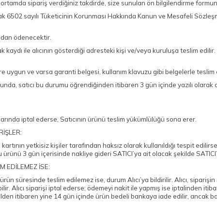
tamda sipariş verdiğiniz takdirde, size sunulan ön bilgilendirme formunu 
ili olarak 6502 sayılı Tüketicinin Korunması Hakkında Kanun ve Mesafeli Söz
ından ödenecektir.
kaydı ile alıcının gösterdiği adresteki kişi ve/veya kuruluşa teslim edilir.
klere uygun ve varsa garanti belgesi, kullanım klavuzu gibi belgelerle tesli
nda, satıcı bu durumu öğrendiğinden itibaren 3 gün içinde yazılı olarak 
larında iptal ederse, Satıcının ürünü teslim yükümlülüğü sona erer.
RİŞLER:
kartının yetkisiz kişiler tarafından haksız olarak kullanıldığı tespit edilir
 ürünü 3 gün içerisinde nakliye gideri SATICI’ya ait olacak şekilde SATIC
 EDİLEMEZ İSE:
 süresinde teslim edilemez ise, durum Alıcı’ya bildirilir. Alıcı, siparişin 
r. Alıcı siparişi iptal ederse; ödemeyi nakit ile yapmış ise iptalinden iti
talden itibaren yine 14 gün içinde ürün bedeli bankaya iade edilir, ancak 