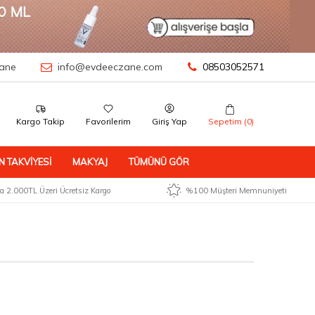
ane
info@evdeeczane.com
08503052571
Kargo Takip
Favorilerim
Giriş Yap
Sepetim (
0
)
N TAKVIYESI
MAKYAJ
TÜMÜNÜ GÖR
 2.000TL Üzeri Ücretsiz Kargo
%100 Müşteri Memnuniyeti