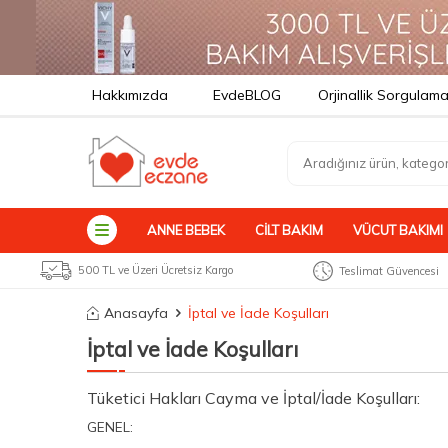
Hakkımızda
EvdeBLOG
Orjinallik Sorgulam
ANNE BEBEK
CILT BAKIM
VÜCUT BAKIMI
500 TL ve Üzeri Ücretsiz Kargo
Teslimat Güvencesi
Anasayfa
İptal ve İade Koşulları
İptal ve İade Koşulları
Tüketici Hakları Cayma ve İptal/İade Koşulları:
GENEL: