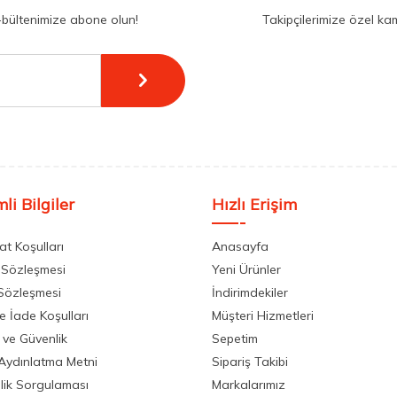
-bültenimize abone olun!
Takipçilerimize özel ka
li Bilgiler
Hızlı Erişim
at Koşulları
Anasayfa
 Sözleşmesi
Yeni Ürünler
 Sözleşmesi
İndirimdekiler
ve İade Koşulları
Müşteri Hizmetleri
k ve Güvenlik
Sepetim
Aydınlatma Metni
Sipariş Takibi
llik Sorgulaması
Markalarımız