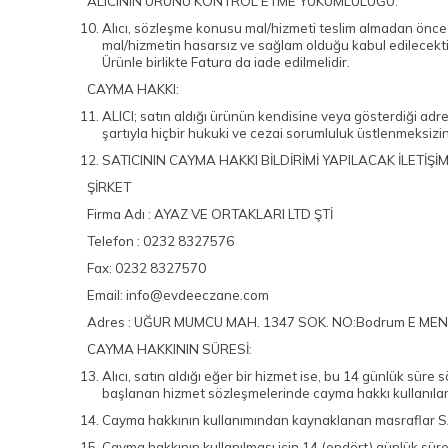
ALICININ ÜRÜNÜ KONTROL ETME YÜKÜMLÜLÜĞÜ:
Alıcı, sözleşme konusu mal/hizmeti teslim almadan önce mu
mal/hizmetin hasarsız ve sağlam olduğu kabul edilecekti
Ürünle birlikte Fatura da iade edilmelidir.
CAYMA HAKKI:
ALICI; satın aldığı ürünün kendisine veya gösterdiği adres
şartıyla hiçbir hukuki ve cezai sorumluluk üstlenmeksiz
SATICININ CAYMA HAKKI BİLDİRİMİ YAPILACAK İLETİŞİM 
ŞİRKET
Firma Adı : AYAZ VE ORTAKLARI LTD ŞTİ
Telefon : 0232 8327576
Fax: 0232 8327570
Email: info@evdeeczane.com
Adres : UĞUR MUMCU MAH. 1347 SOK. NO:Bodrum E ME
CAYMA HAKKININ SÜRESİ:
Alıcı, satın aldığı eğer bir hizmet ise, bu 14 günlük sür
başlanan hizmet sözleşmelerinde cayma hakkı kullanıla
Cayma hakkının kullanımından kaynaklanan masraflar SATI
Cayma hakkının kullanılması için 14 (ondört) günlük süre