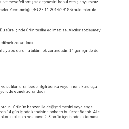
ve mesafeli satış sözleşmesini kabul etmiş sayılırsınız.
leşmeler Yönetmeliği (RG:27.11.2014/29188) hükümleri ile
 Bu süre içinde ürün teslim edilmez ise, Alıcılar sözleşmeyi
m edilmek zorundadır.
alıcıya bu durumu bildirmek zorundadır. 14 gün içinde de
se ve satılan ürün bedeli ilgili banka veya finans kuruluşu
I’ya iade etmek zorundadır.
iptalini, ürünün benzeri ile değiştirilmesini veya engel
baren 14 gün içinde kendisine nakden bu ücret ödenir. Alıcı,
bankanın alıcının hesabına 2-3 hafta içerisinde aktarması