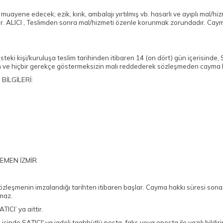
ayene edecek; ezik, kırık, ambalajı yırtılmış vb. hasarlı ve ayıplı mal/hi
r. ALICI , Teslimden sonra mal/hizmeti özenle korunmak zorundadır. Cayma
teki kişi/kuruluşa teslim tarihinden itibaren 14 (on dört) gün içerisinde, S
in ve hiçbir gerekçe göstermeksizin malı reddederek sözleşmeden cayma ha
BİLGİLERİ:
NEMEN İZMİR
e sözleşmenin imzalandığı tarihten itibaren başlar. Cayma hakkı süresi sona
maz.
CI’ ya aittir.
 içinde SATICI' ya iadeli taahhütlü posta, faks veya eposta ile yazılı b