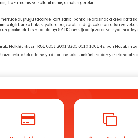
miş, bozulmamış ve kullanılmamış olmaları gerekir.
 temerrüde düştüğü takdirde, kart sahibi banka ile arasındaki kredi kartı
da ilgili banka hukuki yollara başvurabilir; doğacak masrafları ve vekâlet
un gecikmeli ifasından dolayı SATICI’nın uğradığı zarar ve ziyanını ödey
arak, Halk Bankası TR81 0001 2001 8200 0010 1001 42 Iban Hesabımıza (T
kartınıza online tek ödeme ya da online taksit imkânlarından yararlanabilir