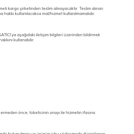
zmeti kargo şirketinden teslim almayacaktır. Teslim alınan
 hakkı kullanılacaksa mal/hizmet kullanılmamalıdır.
ATICI’ya aşağıdaki iletişim bilgileri üzerinden bildirmek
kkını kullanabilir.
 ermeden önce, tüketicinin onayı ile hizmetin ifasına
ildirimde bulunulması ve ürünün işbu sözleşmede düzenlenen