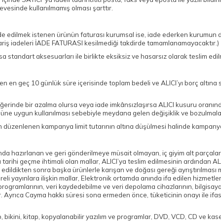
vesinde kullanılmamış olması şarttır.
(İade edilmek istenen ürünün faturası kurumsal ise, iade ederken kurumun d
ariş iadeleri İADE FATURASI kesilmediği takdirde tamamlanamayacaktır.)
sa standart aksesuarları ile birlikte eksiksiz ve hasarsız olarak teslim ed
en en geç 10 günlük süre içerisinde toplam bedeli ve ALICI’yı borç altına
erinde bir azalma olursa veya iade imkânsızlaşırsa ALICI kusuru oranınd
üne uygun kullanılması sebebiyle meydana gelen değişiklik ve bozulmala
 düzenlenen kampanya limit tutarının altına düşülmesi halinde kampanya k
unda hazırlanan ve geri gönderilmeye müsait olmayan, iç giyim alt parçaları,
arihi geçme ihtimali olan mallar, ALICI’ya teslim edilmesinin ardından ALI
m edildikten sonra başka ürünlerle karışan ve doğası gereği ayrıştırılma
li yayınlara ilişkin mallar, Elektronik ortamda anında ifa edilen hizmetler
lım programlarının, veri kaydedebilme ve veri depolama cihazlarının, bilgisa
 Ayrıca Cayma hakkı süresi sona ermeden önce, tüketicinin onayı ile ifas
, bikini, kitap, kopyalanabilir yazılım ve programlar, DVD, VCD, CD ve kasetl