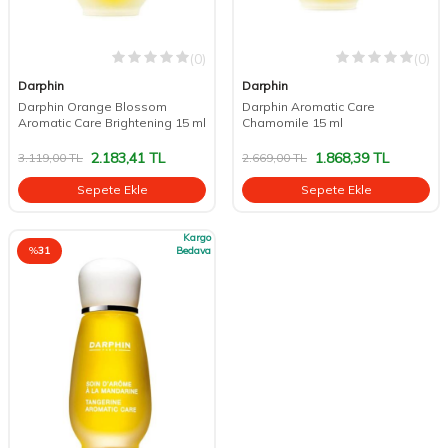
(0)
(0)
Darphin
Darphin
Darphin Orange Blossom
Darphin Aromatic Care
Aromatic Care Brightening 15 ml
Chamomile 15 ml
2.183,41
TL
1.868,39
TL
3.119,00
TL
2.669,00
TL
Sepete Ekle
Sepete Ekle
Kargo
%
31
Bedava