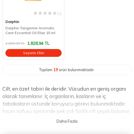
(0)
Darphin
Darphin Tangerine Aromatic
Care Essantial Oil Elixir 15 ml
1.828,94
TL
2.669,00
TL
Sepete Ekle
Toplam
19
ürün bulunmaktadır.
Cilt, en özet tabiri ile deridir. Vücudun en geniş organı
olarak tanımlanır. İç organların, kasların ve iç
tabakaların üstünde koruyucu görevi bulunmaktadır.
İnsan nüfusu içerisinde pek çok farklı cilt çeşidi bulunur.
Her cildin özelliği ve dokusu farklı etkenler gösterir. Cilt
sağlığı ve düzgün yüzeyli cildin oluşumu canlının
fizyolojik etmenlerinin yanı sıra çevresel faktörler ve