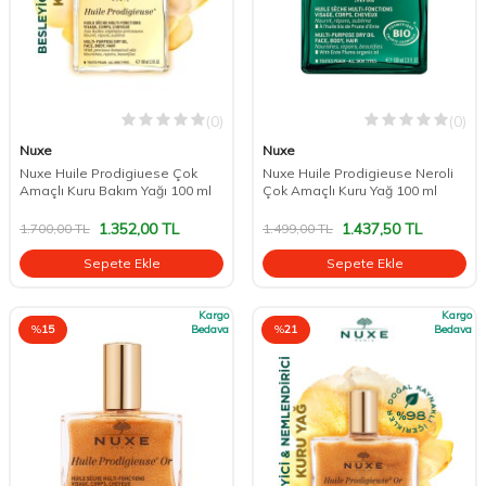
(0)
(0)
Nuxe
Nuxe
Nuxe Huile Prodigiuese Çok
Nuxe Huile Prodigieuse Neroli
Amaçlı Kuru Bakım Yağı 100 ml
Çok Amaçlı Kuru Yağ 100 ml
1.352,00
TL
1.437,50
TL
1.700,00
TL
1.499,00
TL
Sepete Ekle
Sepete Ekle
Kargo
Kargo
%
15
Bedava
%
21
Bedava