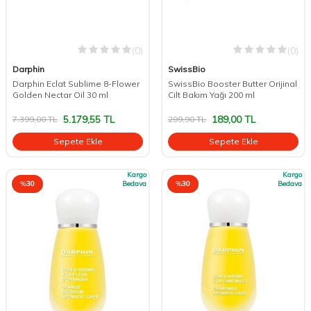
(0)
(0)
Darphin
SwissBio
Darphin Eclat Sublime 8-Flower
SwissBio Booster Butter Orijinal
Golden Nectar Oil 30 ml
Cilt Bakım Yağı 200 ml
5.179,55
TL
189,00
TL
7.399,00
TL
299,90
TL
Sepete Ekle
Sepete Ekle
Kargo
Kargo
%
30
Bedava
%
30
Bedava