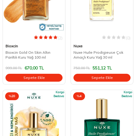
(2)
(0)
Bioxcin
Nuxe
Bioxcin Gold On Skin Altın
Nuxe Huile Prodigieuse Çok
Parıltılı Kuru Yağ 100 ml
Amaçlı Kuru Yağ 30 ml
670,00
TL
551,12
TL
999,00
TL
750,00
TL
Sepete Ekle
Sepete Ekle
Kargo
Kargo
%
20
Bedava
%
4
Bedava