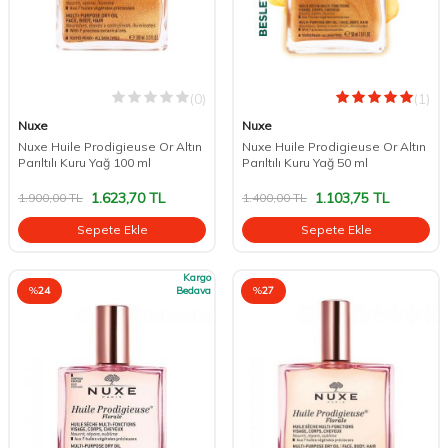
(0)
(1)
Nuxe
Nuxe
Nuxe Huile Prodigieuse Or Altın
Nuxe Huile Prodigieuse Or Altın
Parıltılı Kuru Yağ 100 ml
Parıltılı Kuru Yağ 50 ml
1.623,70
TL
1.103,75
TL
1.900,00
TL
1.400,00
TL
Sepete Ekle
Sepete Ekle
Kargo
%
24
Bedava
%
27