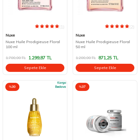
(1)
(2)
Nuxe
Nuxe
Nuxe Huile Prodigieuse Floral
Nuxe Huile Prodigieuse Floral
100 ml
50 ml
1.299,87
TL
871,25
TL
1.700,00
TL
1.200,00
TL
Sepete Ekle
Sepete Ekle
Kargo
%
30
Bedava
%
37