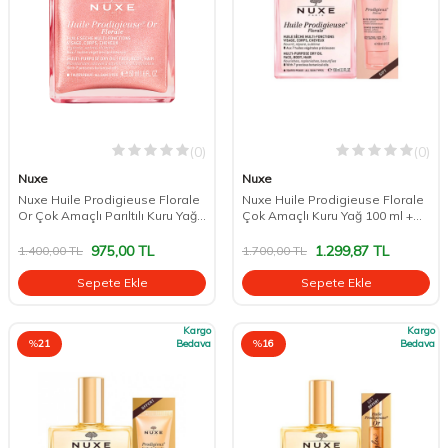
(0)
(0)
Nuxe
Nuxe
Nuxe Huile Prodigieuse Florale
Nuxe Huile Prodigieuse Florale
Or Çok Amaçlı Parıltılı Kuru Yağ
Çok Amaçlı Kuru Yağ 100 ml +
50 ml
Duş Jeli 30 ml
975,00
TL
1.299,87
TL
1.400,00
TL
1.700,00
TL
Sepete Ekle
Sepete Ekle
Kargo
Kargo
%
21
Bedava
%
16
Bedava