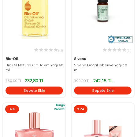
(0)
(0)
Bio-Oil
Siveno
Bio Oil Natural Cilt Bakım Yağı 60
Siveno Doğal Biberiye Yağı 10
ml
ml
232,80
TL
242,15
TL
730,00
TL
399,90
TL
Sepete Ekle
Sepete Ekle
Kargo
%
30
Bedava
%
24