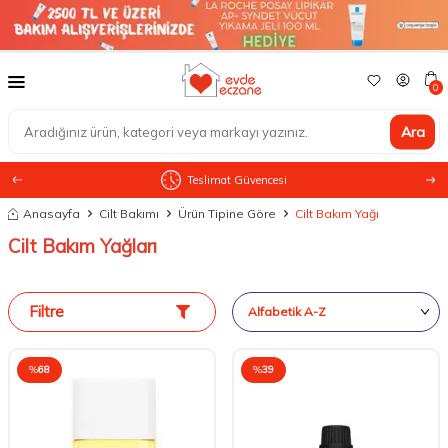
0
Ara
Teslimat Güvencesi
Anasayfa
Cilt Bakımı
Ürün Tipine Göre
Cilt Bakım Yağı
Cilt Bakım Yağları
Filtre
%
68
%
39