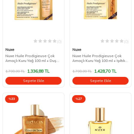
(0)
(0)
Nuxe
Nuxe
Nuxe Huile Prodigieuse Çok
Nuxe Huile Prodigieuse Çok
Amaçlı Kuru Yağ 100 ml + Duş
Amaçlı Kuru Yağ 100 ml + Işıltılı
Jeli 30 ml
Roll-on Kuru Yağ 8 ml
1.336,88
TL
1.428,70
TL
1.700,00
TL
1.700,00
TL
Sepete Ekle
Sepete Ekle
%
33
%
27