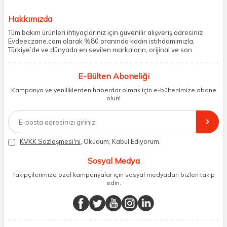
Hakkımızda
Tüm bakım ürünleri ihtiyaçlarınız için güvenilir alışveriş adresiniz
Evdeeczane.com olarak %80 oranında kadın istihdamımızla,
Türkiye’de ve dünyada en sevilen markaların, orijinal ve son
kullanma tarihi garantili ürünlerini sizler için saklama koşullarında
uygun şekilde depolayıp, siparişlerinizin ardından özenle
E-Bülten Aboneliği
paketliyoruz. Herhangi bir durumdan dolayı olumsuz olarak geri
dönüş alınan siparişlerin memnuniyete dönüşmesi ekibimiz ve
Kampanya ve yeniliklerden haberdar olmak için e-bültenimize abone
müşteri temsilcilerimiz aracılığı ile gerekli tüm desteği sağlıyoruz.
olun!
2017 yılından bugüne, yüzlerce marka ve binlerce ürün seçeneğini
doğrudan markalardan ya da markaların yetkili Türkiye
distribütörlerinden faturalı olarak tedarik ediyor ve müşterilerimize
aynı şekilde faturalı ve orijinal ambalajlarda gönderim sağlıyoruz.
Paketleme sürecinde geri dönüştürülebilir malzemeler kullanarak
KVKK Sözleşmesi'ni
, Okudum, Kabul Ediyorum.
atık oranımızı en aza indiriyor ve daha yaşanabilir bir dünya
bilincinde hareket ediyoruz.
Sosyal Medya
Takipçilerimize özel kampanyalar için sosyal medyadan bizleri takip
edin.