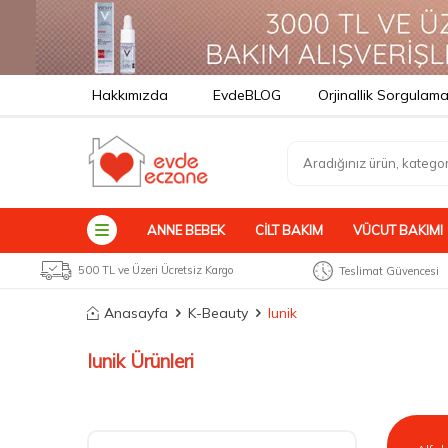
Hakkımızda
EvdeBLOG
Orjinallik Sorgulam
ANNE BEBEK
CILT BAKIM
VÜCUT BAKIMI
500 TL ve Üzeri Ücretsiz Kargo
Teslimat Güvencesi
Anasayfa
K-Beauty
Iunik
Iunik Ürünleri