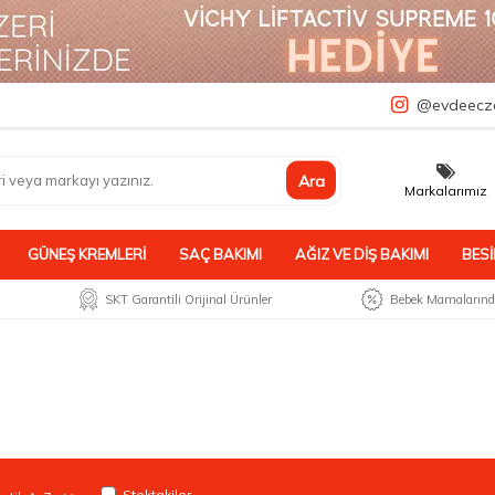
a
@evdeecz
Ara
Markalarımız
GÜNEŞ KREMLERI
SAÇ BAKIMI
AĞIZ VE DIŞ BAKIMI
BESI
SKT Garantili Orijinal Ürünler
Bebek Mamalarında
Stoktakiler