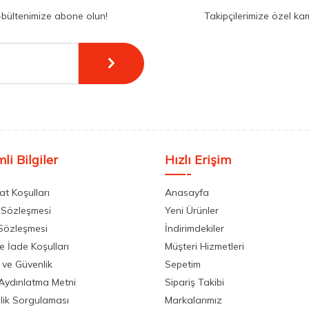
-bültenimize abone olun!
Takipçilerimize özel ka
li Bilgiler
Hızlı Erişim
at Koşulları
Anasayfa
 Sözleşmesi
Yeni Ürünler
 Sözleşmesi
İndirimdekiler
ve İade Koşulları
Müşteri Hizmetleri
k ve Güvenlik
Sepetim
Aydınlatma Metni
Sipariş Takibi
llik Sorgulaması
Markalarımız