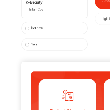
K-Beauty
BibimCos
İlgil
İndirimli
Yeni