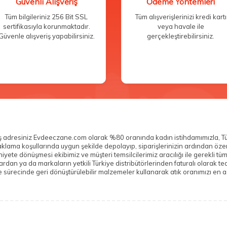
Güvenli Alışveriş
Ödeme Yöntemleri
Tüm bilgileriniz 256 Bit SSL
Tüm alışverişlerinizi kredi kartı
sertifikasıyla korunmaktadır.
veya havale ile
Güvenle alışveriş yapabilirsiniz.
gerçekleştirebilirsiniz.
veriş adresiniz Evdeeczane.com olarak %80 oranında kadın istihdamımızla, T
n saklama koşullarında uygun şekilde depolayıp, siparişlerinizin ardından ö
yete dönüşmesi ekibimiz ve müşteri temsilcilerimiz aracılığı ile gerekli tü
n ya da markaların yetkili Türkiye distribütörlerinden faturalı olarak teda
sürecinde geri dönüştürülebilir malzemeler kullanarak atık oranımızı en az