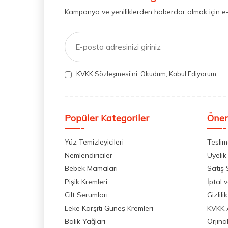
Kampanya ve yeniliklerden haberdar olmak için e
KVKK Sözleşmesi'ni
, Okudum, Kabul Ediyorum.
Popüler Kategoriler
Önem
Yüz Temizleyicileri
Teslim
Nemlendiriciler
Üyelik
Bebek Mamaları
Satış
Pişik Kremleri
İptal 
Cilt Serumları
Gizlili
Leke Karşıtı Güneş Kremleri
KVKK 
Balık Yağları
Orjina