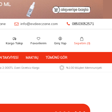
ane
info@evdeeczane.com
08503052571
Kargo Takip
Favorilerim
Giriş Yap
Sepetim (
0
)
N TAKVIYESI
MAKYAJ
TÜMÜNÜ GÖR
 2.000TL Üzeri Ücretsiz Kargo
%100 Müşteri Memnuniyeti