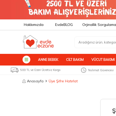
Hakkımızda
EvdeBLOG
Orjinallik Sorgulam
ANNE BEBEK
CILT BAKIM
VÜCUT BAKIMI
500 TL ve Üzeri Ücretsiz Kargo
Teslimat Güvencesi
Anasayfa
Üye Şifre Hatırlat
Ş