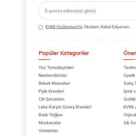
KVKK Sözleşmesi'ni
, Okudum, Kabul Ediyorum.
Popüler Kategoriler
Önem
Yüz Temizleyicileri
Teslim
Nemlendiriciler
Üyelik
Bebek Mamaları
Satış
Pişik Kremleri
İptal 
Cilt Serumları
Gizlili
Leke Karşıtı Güneş Kremleri
KVKK 
Balık Yağları
Orjina
Maskaralar
Sık So
Vitaminler