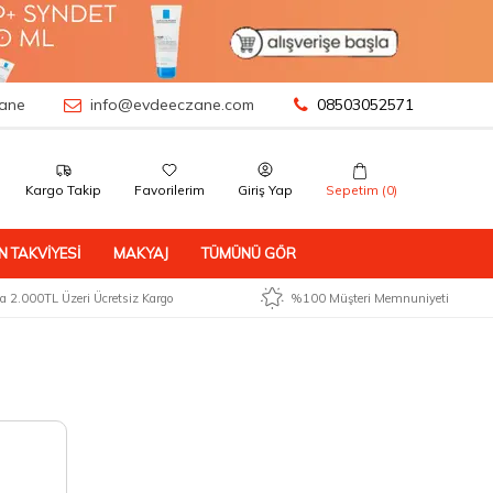
ane
info@evdeeczane.com
08503052571
Kargo Takip
Favorilerim
Giriş Yap
Sepetim (
0
)
N TAKVIYESI
MAKYAJ
TÜMÜNÜ GÖR
 2.000TL Üzeri Ücretsiz Kargo
%100 Müşteri Memnuniyeti