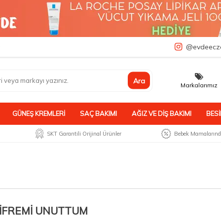
a
@evdeecz
Ara
Markalarımız
GÜNEŞ KREMLERI
SAÇ BAKIMI
AĞIZ VE DIŞ BAKIMI
BESI
SKT Garantili Orijinal Ürünler
Bebek Mamalarında
IFREMI UNUTTUM