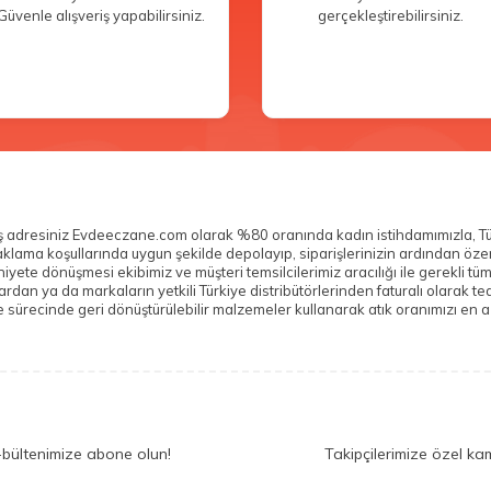
Güvenle alışveriş yapabilirsiniz.
gerçekleştirebilirsiniz.
veriş adresiniz Evdeeczane.com olarak %80 oranında kadın istihdamımızla, T
n saklama koşullarında uygun şekilde depolayıp, siparişlerinizin ardından ö
yete dönüşmesi ekibimiz ve müşteri temsilcilerimiz aracılığı ile gerekli tü
n ya da markaların yetkili Türkiye distribütörlerinden faturalı olarak teda
sürecinde geri dönüştürülebilir malzemeler kullanarak atık oranımızı en az
-bültenimize abone olun!
Takipçilerimize özel ka