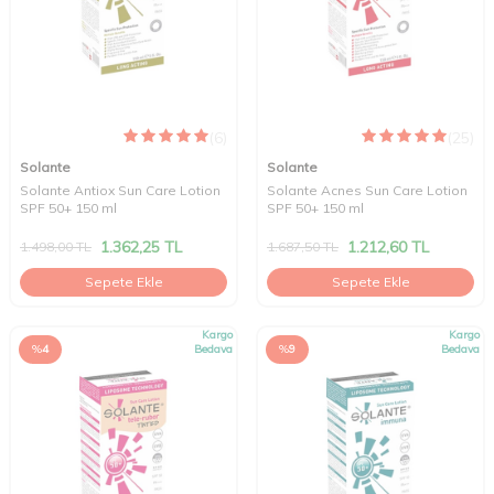
(6)
(25)
Solante
Solante
Solante Antiox Sun Care Lotion
Solante Acnes Sun Care Lotion
SPF 50+ 150 ml
SPF 50+ 150 ml
1.362,25
TL
1.212,60
TL
1.498,00
TL
1.687,50
TL
Sepete Ekle
Sepete Ekle
Kargo
Kargo
%
4
Bedava
%
9
Bedava