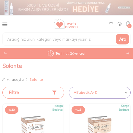
0
Ara
Teslimat Güvencesi
Solante
Anasayfa
Solante
Filtre
Kargo
Kargo
%
23
Bedava
%
18
Bedava