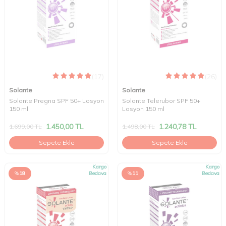
(17)
(26)
Solante
Solante
Solante Pregna SPF 50+ Losyon
Solante Telerubor SPF 50+
150 ml
Losyon 150 ml
1.450,00
TL
1.240,78
TL
1.699,00
TL
1.498,00
TL
Sepete Ekle
Sepete Ekle
Kargo
Kargo
%
18
Bedava
%
11
Bedava