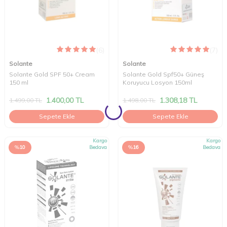
(6)
(7)
Solante
Solante
Solante Gold SPF 50+ Cream
Solante Gold Spf50+ Güneş
150 ml
Koruyucu Losyon 150ml
1.400,00
TL
1.308,18
TL
1.499,00
TL
1.498,00
TL
Sepete Ekle
Sepete Ekle
Kargo
Kargo
%
10
Bedava
%
16
Bedava