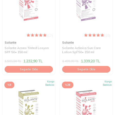
(17)
(18)
Solante
Solante
Solante Acnes Tinted Losyon
Solante Actinica Sun Care
SPF 50+ 150 ml
Lotion Spf 50+ 150 ml
1.232,90
TL
1.339,20
TL
1.501,66
TL
1.499,00
TL
Sepete Ekle
Sepete Ekle
Kargo
Kargo
%
9
Bedava
%
28
Bedava