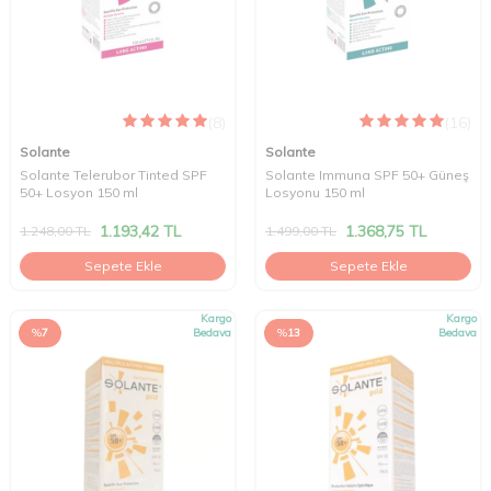
(8)
(16)
Solante
Solante
Solante Telerubor Tinted SPF
Solante Immuna SPF 50+ Güneş
50+ Losyon 150 ml
Losyonu 150 ml
1.193,42
TL
1.368,75
TL
1.248,00
TL
1.499,00
TL
Sepete Ekle
Sepete Ekle
Kargo
Kargo
%
7
Bedava
%
13
Bedava