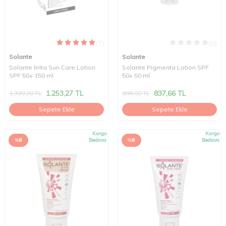
(7)
(0)
Solante
Solante
Solante Irrita Sun Care Lotion
Solante Pigmenta Lotion SPF
SPF 50+ 150 ml
50+ 50 ml
1.253,27
TL
837,66
TL
1.399,00
TL
998,00
TL
Sepete Ekle
Sepete Ekle
Kargo
Kargo
%
8
Bedava
%
6
Bedava