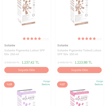
(109)
(49)
Solante
Solante
Solante Pigmenta Lotion SPF
Solante Pigmenta Tinted Lotion
50+ 150 ml
SPF 50+ 150 ml
1.237,42
TL
1.223,88
TL
1.599,00
TL
1.498,00
TL
Sepete Ekle
Sepete Ekle
Kargo
Kargo
%
15
Bedava
%
17
Bedava