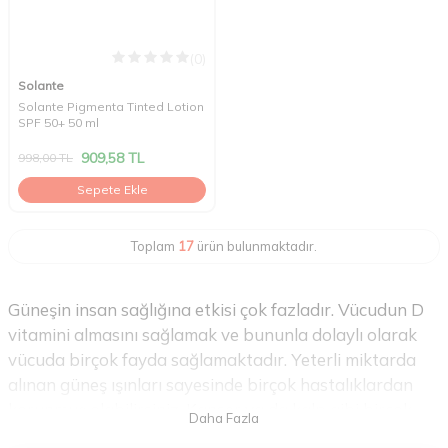
(0)
Solante
Solante Pigmenta Tinted Lotion
SPF 50+ 50 ml
909,58
TL
998,00
TL
Sepete Ekle
Toplam
17
ürün bulunmaktadır.
Güneşin insan sağlığına etkisi çok fazladır. Vücudun D
vitamini almasını sağlamak ve bununla dolaylı olarak
vücuda birçok fayda sağlamaktadır. Yeterli miktarda
alınan güneş ışınları sayesinde birçok hastalıklardan
korunmuş olabilirsiniz. Kanser ya da kalp gibi birçok
farklı hastalığın oluşmasını engellemeye katkı