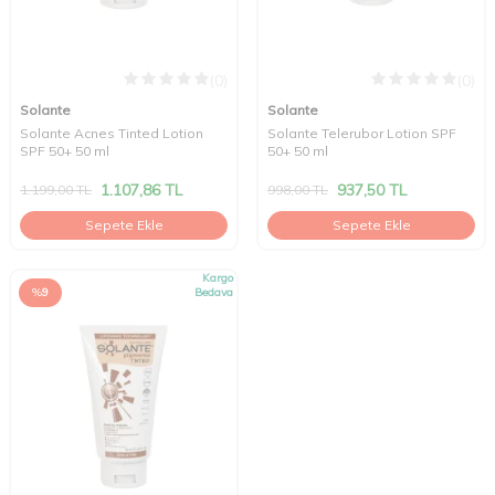
(0)
(0)
Solante
Solante
Solante Acnes Tinted Lotion
Solante Telerubor Lotion SPF
SPF 50+ 50 ml
50+ 50 ml
1.107,86
TL
937,50
TL
1.199,00
TL
998,00
TL
Sepete Ekle
Sepete Ekle
Kargo
%
9
Bedava