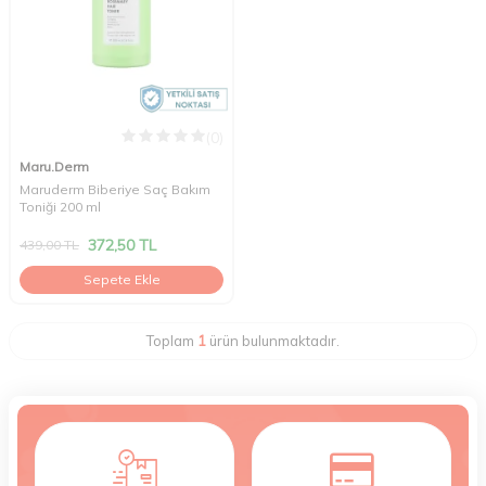
(0)
Maru.Derm
Maruderm Biberiye Saç Bakım
Toniği 200 ml
372,50
TL
439,00
TL
Sepete Ekle
Toplam
1
ürün bulunmaktadır.