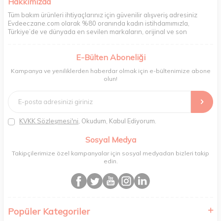
Hakkımızda
Tüm bakım ürünleri ihtiyaçlarınız için güvenilir alışveriş adresiniz
Evdeeczane.com olarak %80 oranında kadın istihdamımızla,
Türkiye’de ve dünyada en sevilen markaların, orijinal ve son
kullanma tarihi garantili ürünlerini sizler için saklama koşullarında
uygun şekilde depolayıp, siparişlerinizin ardından özenle
E-Bülten Aboneliği
paketliyoruz. Herhangi bir durumdan dolayı olumsuz olarak geri
dönüş alınan siparişlerin memnuniyete dönüşmesi ekibimiz ve
Kampanya ve yeniliklerden haberdar olmak için e-bültenimize abone
müşteri temsilcilerimiz aracılığı ile gerekli tüm desteği sağlıyoruz.
olun!
2017 yılından bugüne, yüzlerce marka ve binlerce ürün seçeneğini
doğrudan markalardan ya da markaların yetkili Türkiye
distribütörlerinden faturalı olarak tedarik ediyor ve müşterilerimize
aynı şekilde faturalı ve orijinal ambalajlarda gönderim sağlıyoruz.
Paketleme sürecinde geri dönüştürülebilir malzemeler kullanarak
KVKK Sözleşmesi'ni
, Okudum, Kabul Ediyorum.
atık oranımızı en aza indiriyor ve daha yaşanabilir bir dünya
bilincinde hareket ediyoruz.
Sosyal Medya
Takipçilerimize özel kampanyalar için sosyal medyadan bizleri takip
edin.
Popüler Kategoriler