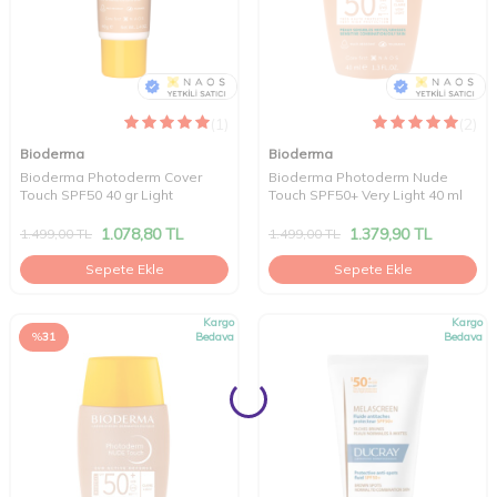
(1)
(2)
Bioderma
Bioderma
Bioderma Photoderm Cover
Bioderma Photoderm Nude
Touch SPF50 40 gr Light
Touch SPF50+ Very Light 40 ml
1.078,80
TL
1.379,90
TL
1.499,00
TL
1.499,00
TL
Sepete Ekle
Sepete Ekle
Kargo
Kargo
%
31
Bedava
Bedava