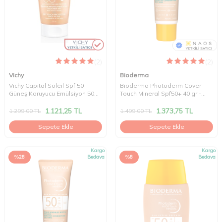
(2)
(2)
Vichy
Bioderma
Vichy Capital Soleil Spf 50
Bioderma Photoderm Cover
Güneş Koruyucu Emülsiyon 50
Touch Mineral Spf50+ 40 gr -
ml
Very Light
1.121,25
TL
1.373,75
TL
1.299,00
TL
1.499,00
TL
Sepete Ekle
Sepete Ekle
Kargo
Kargo
%
28
Bedava
%
8
Bedava