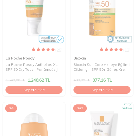
(25)
(12)
La Roche Posay
Bioxcin
La Roche Posay Anthelios XL
Bioxcin Sun Care Akneye Eğilimli
SPF 50 Dry Touch Parfümsüz Jel
Ciltler Için SPF 50+ Güneş Kremi
Krem 50 ml
50 ml
1.248,62
TL
377,16
TL
1.549,00
TL
499,99
TL
Sepete Ekle
Sepete Ekle
Kargo
%
4
%
23
Bedava