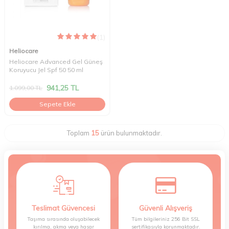
(1)
Heliocare
Heliocare Advanced Gel Güneş
Koruyucu Jel Spf 50 50 ml
941,25
TL
1.099,00
TL
Sepete Ekle
Toplam
15
ürün bulunmaktadır.
Teslimat Güvencesi
Güvenli Alışveriş
Taşıma sırasında oluşabilecek
Tüm bilgileriniz 256 Bit SSL
kırılma, akma veya hasar
sertifikasıyla korunmaktadır.