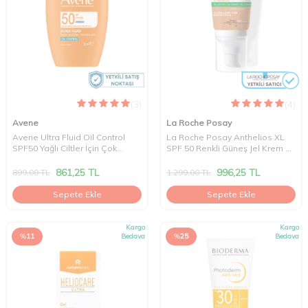
(3)
(4)
Avene
La Roche Posay
Avene Ultra Fluid Oil Control
La Roche Posay Anthelios XL
SPF50 Yağlı Ciltler İçin Çok
SPF 50 Renkli Güneş Jel Krem 50
Yüksek Korumalı Güneş Kremi
ml
50 ml
861,25
TL
996,25
TL
899,00
TL
1.299,00
TL
Sepete Ekle
Sepete Ekle
Kargo
Kargo
%
11
Bedava
%
25
Bedava