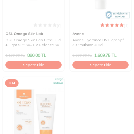
(0)
(1)
OSL Omega Skin Lab
Avene
OSL Omega Skin Lab UltraFluid
Avene Hydrance UV Light Spf
+ Light SPF 50+ UV Defence 50
30 Emulsion 40 Ml
ml
880,00
TL
1.609,75
TL
1.100,00
TL
2.000,00
TL
Sepete Ekle
Sepete Ekle
Kargo
%
14
Bedava