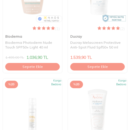
(1)
(2)
Bioderma
Ducray
Bioderma Photoderm Nude
Ducray Melascreen Protective
Touch SPF50+ Light 40 ml
Anti-Spot Fluid Spf50+ 50 ml
1.036,90
TL
1.539,90
TL
1.499,00
TL
Sepete Ekle
Sepete Ekle
Kargo
Kargo
%
20
Bedava
%
20
Bedava