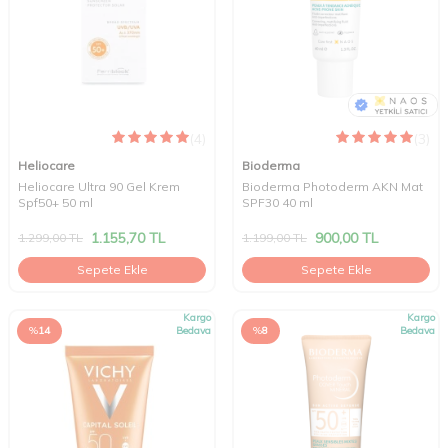
(4)
(3)
Heliocare
Bioderma
Heliocare Ultra 90 Gel Krem
Bioderma Photoderm AKN Mat
Spf50+ 50 ml
SPF30 40 ml
1.155,70
TL
900,00
TL
1.299,00
TL
1.199,00
TL
Sepete Ekle
Sepete Ekle
Kargo
Kargo
%
14
Bedava
%
8
Bedava