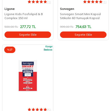
(1)
(1)
Ligone
Sorvagen
Ligone Kids Fosfolipid & B
Sorvagen Smart Mini Kapsül
Complex 150 ml
Sitikolin 60 Yumuşak Kapsül
277,72
TL
754,63
TL
500,00
TL
999,00
TL
Sepete Ekle
Sepete Ekle
Kargo
%
17
Bedava
(5)