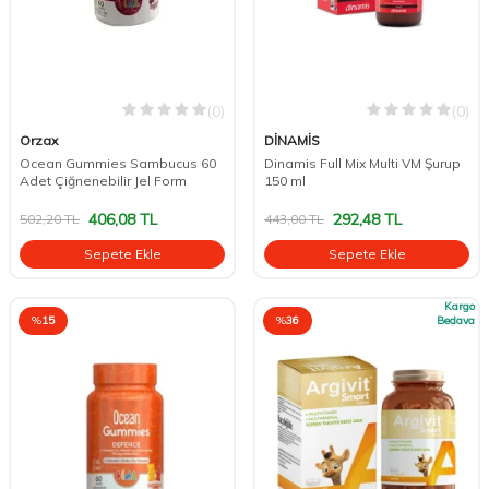
(0)
(0)
Orzax
DİNAMİS
Ocean Gummies Sambucus 60
Dinamis Full Mix Multi VM Şurup
Adet Çiğnenebilir Jel Form
150 ml
406,08
TL
292,48
TL
502,20
TL
443,00
TL
Sepete Ekle
Sepete Ekle
Kargo
%
15
%
36
Bedava