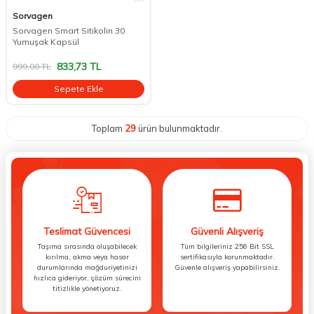
Sorvagen
Sorvagen Smart Sitikolin 30
Yumuşak Kapsül
833,73
TL
999,00
TL
Sepete Ekle
Toplam
29
ürün bulunmaktadır.
Teslimat Güvencesi
Güvenli Alışveriş
Taşıma sırasında oluşabilecek
Tüm bilgileriniz 256 Bit SSL
kırılma, akma veya hasar
sertifikasıyla korunmaktadır.
durumlarında mağduriyetinizi
Güvenle alışveriş yapabilirsiniz.
hızlıca gideriyor, çözüm sürecini
titizlikle yönetiyoruz.