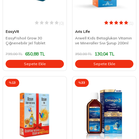
(0)
(1)
EasyVit
Aris Life
EasyFishoil Grow 30
Arwell Kids Betaglukan Vitamin
Çiğnenebilir Jel Tablet
ve Mineraller Sıvı Şurup 200ml
650,88
TL
130,04
TL
799,00
TL
350,00
TL
Sepete Ekle
Sepete Ekle
%
13
%
33