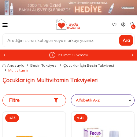
0
Ara
Teslimat Güvencesi
Anasayfa
Besin Takviyesi
Çocuklar İçin Besin Takviyesi
Multivitamin
Çocuklar için Multivitamin Takviyeleri
Filtre
%
35
%
41