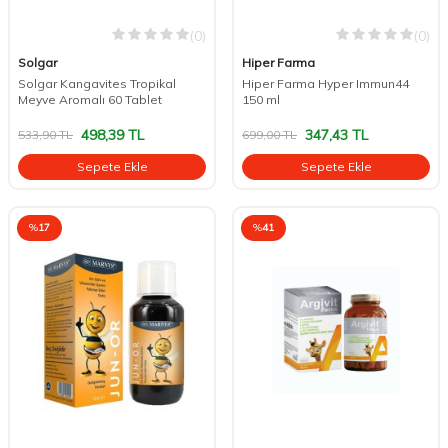
(0)
(0)
Solgar
Hiper Farma
Solgar Kangavites Tropikal
Hiper Farma Hyper Immun44
Meyve Aromalı 60 Tablet
150 ml
498,39
TL
347,43
TL
533,90
TL
699,00
TL
Sepete Ekle
Sepete Ekle
%
17
%
41