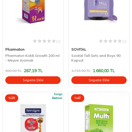
(0)
(0)
Pharmaton
SOVITAL
Pharmaton Kiddi Growth 200 ml
Sovital Tall Girls and Boys 90
- Meyve Aromalı
Kapsül
267,19
TL
1.660,00
TL
600,00
TL
1.723,00
TL
Sepete Ekle
Sepete Ekle
Kargo
%
25
Bedava
%
47