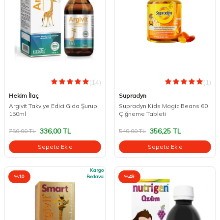
(14)
(1)
Hekim İlaç
Supradyn
Argivit Takviye Edici Gıda Şurup
Supradyn Kids Magic Beans 60
150ml
Çiğneme Tableti
336,00
TL
356,25
TL
750,00
TL
540,00
TL
Sepete Ekle
Sepete Ekle
Kargo
%
10
Bedava
%
49