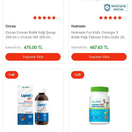
(2)
(1)
Orzax
Nutraxin
Orzax Ocean Balık Yağı Şurup
Nutraxin For Kids Omega-3
150 ml + Ocean VM 150 ml
Balık Yağı Takviye Edici Gıda 150
Hediye
ml
475,00
TL
467,63
TL
544,50
TL
699,99
TL
Sepete Ekle
Sepete Ekle
%
40
%
29