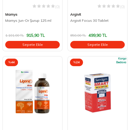
(0)
(0)
Marnys
Argivit
Marnys Jun-Or Şurup 125 ml
Argivit Focus 30 Tablet
915,90
TL
499,90
TL
1.101,00
TL
850,00
TL
Sepete Ekle
Sepete Ekle
Kargo
%
44
%
24
Bedava