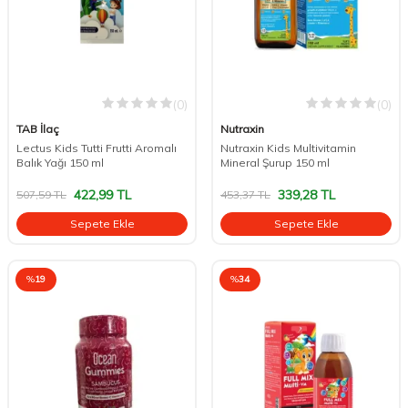
(0)
(0)
TAB İlaç
Nutraxin
Lectus Kids Tutti Frutti Aromalı
Nutraxin Kids Multivitamin
Balık Yağı 150 ml
Mineral Şurup 150 ml
422,99
TL
339,28
TL
507,59
TL
453,37
TL
Sepete Ekle
Sepete Ekle
%
19
%
34