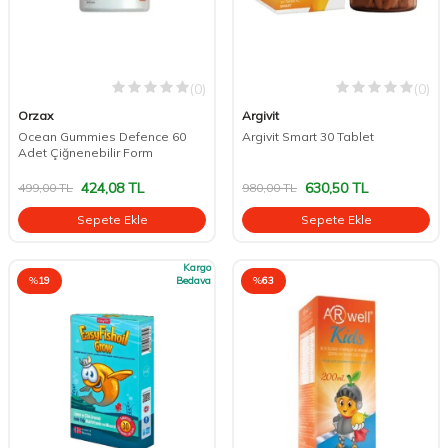
(0)
(0)
Orzax
Argivit
Ocean Gummies Defence 60
Argivit Smart 30 Tablet
Adet Çiğnenebilir Form
424,08
TL
630,50
TL
499,00
TL
980,00
TL
Sepete Ekle
Sepete Ekle
Kargo
%
19
Bedava
%
63