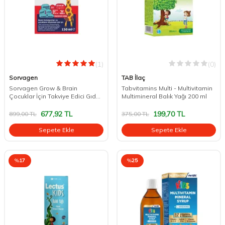
(1)
(0)
Sorvagen
TAB İlaç
Sorvagen Grow & Brain
Tabvitamins Multi - Multivitamin
Çocuklar İçin Takviye Edici Gıda
Multimineral Balık Yağı 200 ml
150 ml
677,92
TL
199,70
TL
899,00
TL
375,00
TL
Sepete Ekle
Sepete Ekle
%
17
%
25