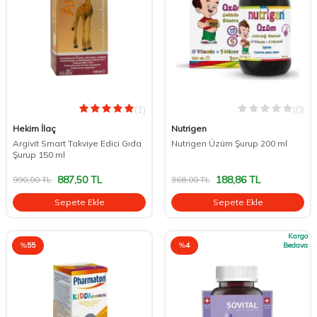
(1)
(0)
Hekim İlaç
Nutrigen
Argivit Smart Takviye Edici Gıda
Nutrigen Üzüm Şurup 200 ml
Şurup 150 ml
887,50
TL
188,86
TL
990,00
TL
368,00
TL
Sepete Ekle
Sepete Ekle
Kargo
%
55
%
4
Bedava