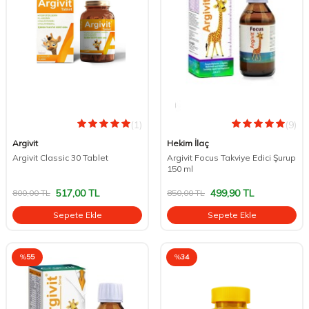
(1)
(9)
Argivit
Hekim İlaç
Argivit Classic 30 Tablet
Argivit Focus Takviye Edici Şurup
150 ml
517,00
TL
499,90
TL
800,00
TL
850,00
TL
Sepete Ekle
Sepete Ekle
%
55
%
34