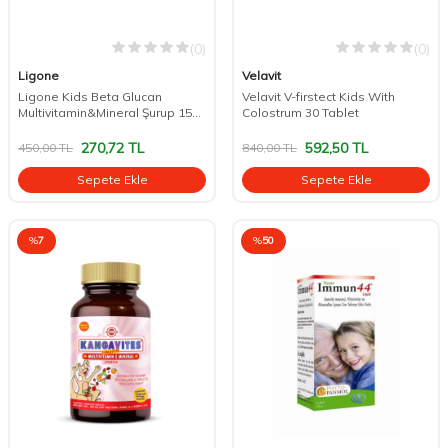
(0)
(0)
Ligone
Velavit
Ligone Kids Beta Glucan
Velavit V-firstect Kids With
Multivitamin&Mineral Şurup 150
Colostrum 30 Tablet
ml
270,72
TL
592,50
TL
450,00
TL
840,00
TL
Sepete Ekle
Sepete Ekle
%
7
%
50