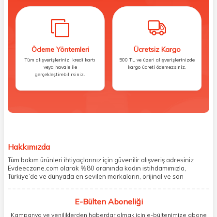
Ödeme Yöntemleri
Ücretsiz Kargo
Tüm alışverişlerinizi kredi kartı
500 TL ve üzeri alışverişlerinizde
veya havale ile
kargo ücreti ödemezsiniz.
gerçekleştirebilirsiniz.
Hakkımızda
Tüm bakım ürünleri ihtiyaçlarınız için güvenilir alışveriş adresiniz
Evdeeczane.com olarak %80 oranında kadın istihdamımızla,
Türkiye’de ve dünyada en sevilen markaların, orijinal ve son
kullanma tarihi garantili ürünlerini sizler için saklama koşullarında
uygun şekilde depolayıp, siparişlerinizin ardından özenle
E-Bülten Aboneliği
paketliyoruz. Herhangi bir durumdan dolayı olumsuz olarak geri
dönüş alınan siparişlerin memnuniyete dönüşmesi ekibimiz ve
Kampanya ve yeniliklerden haberdar olmak için e-bültenimize abone