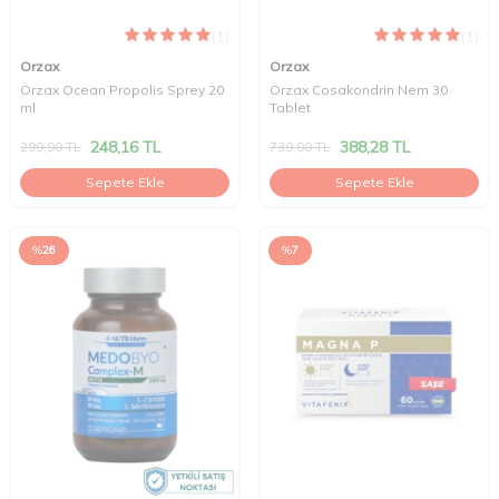
(1)
(1)
Orzax
Orzax
Orzax Ocean Propolis Sprey 20
Orzax Cosakondrin Nem 30
ml
Tablet
248,16
TL
388,28
TL
299,90
TL
739,00
TL
Sepete Ekle
Sepete Ekle
%
26
%
7