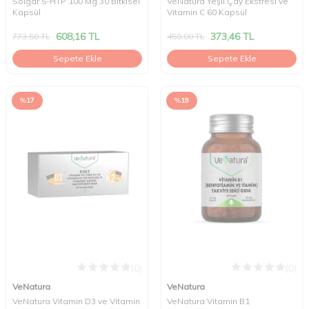
Solgar 5-HTP 100 Mg 30 Bitkisel
VeNatura Yeşil Çay Ekstresi ve
Kapsül
Vitamin C 60 Kapsül
608,16
TL
373,46
TL
773,50
TL
450,00
TL
Sepete Ekle
Sepete Ekle
%
17
%
19
(0)
(0)
VeNatura
VeNatura
VeNatura Vitamin D3 ve Vitamin
VeNatura Vitamin B1