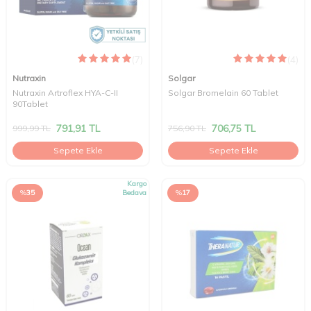
(7)
(4)
Nutraxin
Solgar
Nutraxin Artroflex HYA-C-II
Solgar Bromelain 60 Tablet
90Tablet
791,91
TL
706,75
TL
999,99
TL
756,90
TL
Sepete Ekle
Sepete Ekle
Kargo
%
35
Bedava
%
17