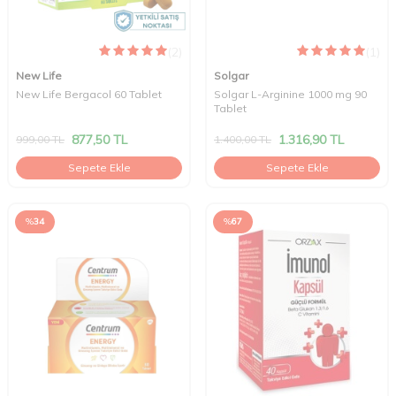
(2)
(1)
New Life
Solgar
New Life Bergacol 60 Tablet
Solgar L-Arginine 1000 mg 90
Tablet
877,50
TL
1.316,90
TL
999,00
TL
1.400,00
TL
Sepete Ekle
Sepete Ekle
%
34
%
67