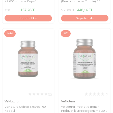
K2 60 Yumuşak Kapsül
(Benfotiamin ve Tiamin) 60
Kapsül
157,26
TL
448,16
TL
190,00
TL
550,00
TL
Sepete Ekle
Sepete Ekle
%
14
%
7
(0)
(0)
VeNatura
VeNatura
VeNatura Safran Ekstresi 60
VeNatura Probiotic Transit
Kapsül
Probiyotik Mikroorganizma 30