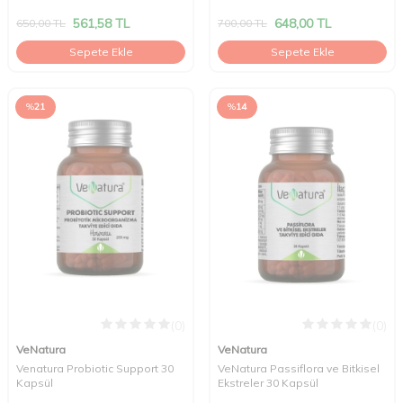
Kapsül
561,58
TL
648,00
TL
650,00
TL
700,00
TL
Sepete Ekle
Sepete Ekle
%
21
%
14
(0)
(0)
VeNatura
VeNatura
Venatura Probiotic Support 30
VeNatura Passiflora ve Bitkisel
Kapsül
Ekstreler 30 Kapsül