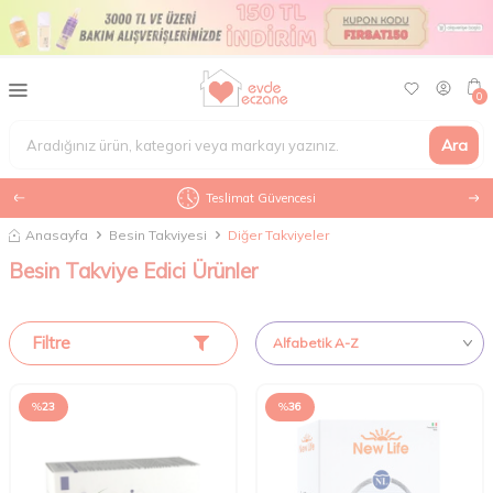
0
Ara
Teslimat Güvencesi
Anasayfa
Besin Takviyesi
Diğer Takviyeler
Besin Takviye Edici Ürünler
Filtre
%
23
%
36