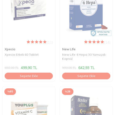
(11)
(14)
Xpecia
New Life
Xpecia Erkek 60 Tablet
New Life 4 Hepa 30 Yumuşak
Kapsül
499,90
TL
642,93
TL
650,00
TL
999,00
TL
Sepete Ekle
Sepete Ekle
%
65
%
28