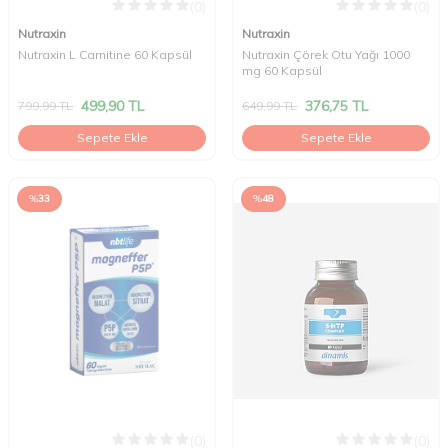
(0)
(0)
Nutraxin
Nutraxin
Nutraxin L Carnitine 60 Kapsül
Nutraxin Çörek Otu Yağı 1000
mg 60 Kapsül
499,90
TL
376,75
TL
799,99
TL
649,99
TL
Sepete Ekle
Sepete Ekle
%
33
%
48
(0)
(0)