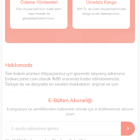
Ödeme Yöntemleri
Ücretsiz Kargo
Tüm alışverişlerinizi kredi kartı
500 TL ve üzeri alışverişlerinizde
veya havale ile
kargo ücreti ödemezsiniz.
gerçekleştirebilirsiniz.
Hakkımızda
Tüm bakım ürünleri ihtiyaçlarınız için güvenilir alışveriş adresiniz
Evdeeczane.com olarak %80 oranında kadın istihdamımızla,
Türkiye’de ve dünyada en sevilen markaların, orijinal ve son
kullanma tarihi garantili ürünlerini sizler için saklama koşullarında
uygun şekilde depolayıp, siparişlerinizin ardından özenle
E-Bülten Aboneliği
paketliyoruz. Herhangi bir durumdan dolayı olumsuz olarak geri
dönüş alınan siparişlerin memnuniyete dönüşmesi ekibimiz ve
Kampanya ve yeniliklerden haberdar olmak için e-bültenimize abone
müşteri temsilcilerimiz aracılığı ile gerekli tüm desteği sağlıyoruz.
olun!
2017 yılından bugüne, yüzlerce marka ve binlerce ürün seçeneğini
doğrudan markalardan ya da markaların yetkili Türkiye
distribütörlerinden faturalı olarak tedarik ediyor ve müşterilerimize
aynı şekilde faturalı ve orijinal ambalajlarda gönderim sağlıyoruz.
Paketleme sürecinde geri dönüştürülebilir malzemeler kullanarak