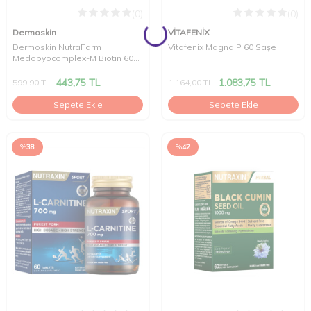
(0)
(0)
Dermoskin
VİTAFENİX
Dermoskin NutraFarm
Vitafenix Magna P 60 Saşe
Medobyocomplex-M Biotin 60
Kapsül
443,75
TL
1.083,75
TL
599,90
TL
1.164,00
TL
Sepete Ekle
Sepete Ekle
%
38
%
42