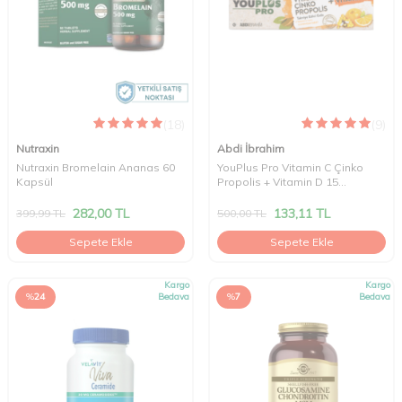
(18)
(9)
Nutraxin
Abdi İbrahim
Nutraxin Bromelain Ananas 60
YouPlus Pro Vitamin C Çinko
Kapsül
Propolis + Vitamin D 15
Efervesan Tablet
282,00
TL
133,11
TL
399,99
TL
500,00
TL
Sepete Ekle
Sepete Ekle
Kargo
Kargo
%
24
Bedava
%
7
Bedava