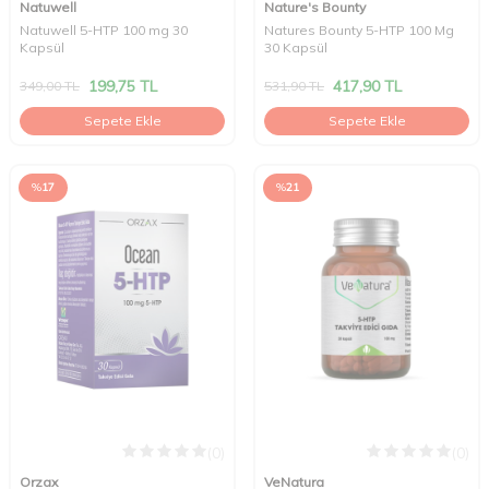
Natuwell
Nature's Bounty
Natuwell 5-HTP 100 mg 30
Natures Bounty 5-HTP 100 Mg
Kapsül
30 Kapsül
199,75
TL
417,90
TL
349,00
TL
531,90
TL
Sepete Ekle
Sepete Ekle
%
17
%
21
(0)
(0)
Orzax
VeNatura