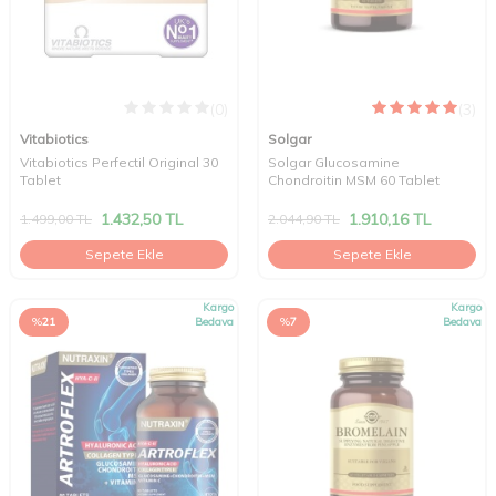
(0)
(3)
Vitabiotics
Solgar
Vitabiotics Perfectil Original 30
Solgar Glucosamine
Tablet
Chondroitin MSM 60 Tablet
1.432,50
TL
1.910,16
TL
1.499,00
TL
2.044,90
TL
Sepete Ekle
Sepete Ekle
Kargo
Kargo
%
21
Bedava
%
7
Bedava