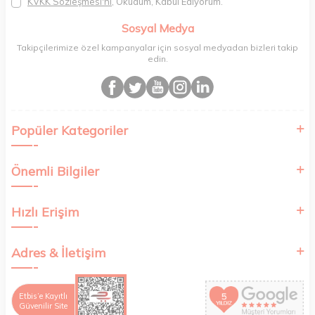
KVKK Sözleşmesi'ni
, Okudum, Kabul Ediyorum.
atık oranımızı en aza indiriyor ve daha yaşanabilir bir dünya
bilincinde hareket ediyoruz.
Sosyal Medya
Takipçilerimize özel kampanyalar için sosyal medyadan bizleri takip
edin.
Popüler Kategoriler
Önemli Bilgiler
Hızlı Erişim
Adres & İletişim
Etbis’e Kayıtlı
Güvenilir Site