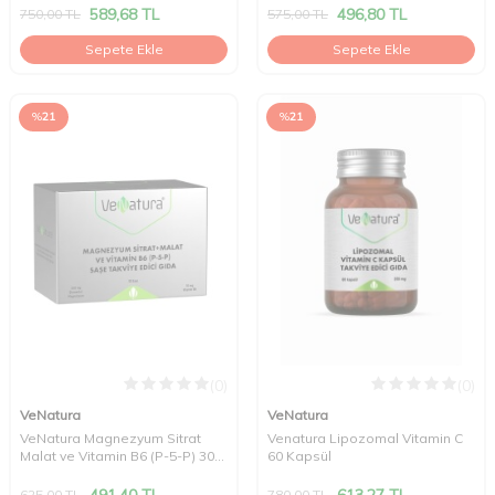
589,68
TL
496,80
TL
750,00
TL
575,00
TL
Sepete Ekle
Sepete Ekle
%
21
%
21
(0)
(0)
VeNatura
VeNatura
VeNatura Magnezyum Sitrat
Venatura Lipozomal Vitamin C
Malat ve Vitamin B6 (P-5-P) 30
60 Kapsül
Saşe
491,40
TL
613,27
TL
625,00
TL
780,00
TL