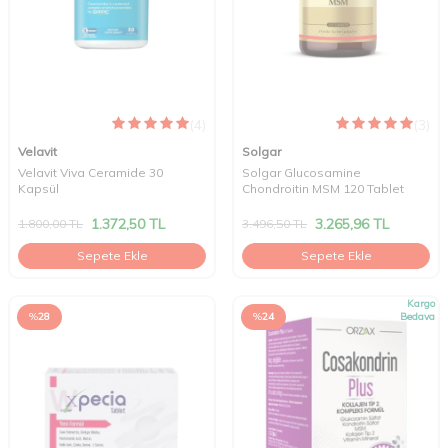
(4)
(3)
Velavit
Solgar
Velavit Viva Ceramide 30
Solgar Glucosamine
Kapsül
Chondroitin MSM 120 Tablet
1.372,50
TL
3.265,96
TL
1.800,00
TL
3.496,50
TL
Sepete Ekle
Sepete Ekle
Kargo
%
28
%
24
Bedava