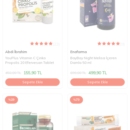
(23)
(8)
Abdi İbrahim
Enafarma
YouPlus Vitamin C Çinko
BayBay Night Melisa İçeren
Propolis 20 Efervesan Tablet
Damla 50 ml
155,90
TL
499,90
TL
450,00
TL
699,00
TL
Sepete Ekle
Sepete Ekle
%
29
%
73