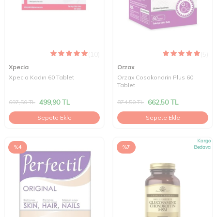
(10)
(5)
Xpecia
Orzax
Xpecia Kadın 60 Tablet
Orzax Cosakondrin Plus 60
Tablet
499,90
TL
662,50
TL
697,50
TL
874,50
TL
Sepete Ekle
Sepete Ekle
Kargo
%
4
%
7
Bedava