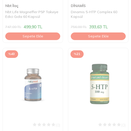
Nbt İlaç
DİNAMİS
Nbt Life Magneffer P5P Takviye
Dinamis 5-HTP Complex 60
Edici Gıda 60 Kapsül
Kapsül
499,90
TL
393,63
TL
747,00
TL
756,00
TL
Sepete Ekle
Sepete Ekle
%
43
%
21
(0)
(0)