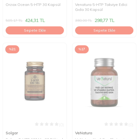
Orzax Ocean 5-HTP 30 Kapsül
Venatura 5-HTP Takviye Edici
Gıda 30 Kapsül
424,31
TL
298,77
TL
509,17
TL
380,00
TL
Sepete Ekle
Sepete Ekle
%
21
%
17
(0)
(0)
Solgar
VeNatura