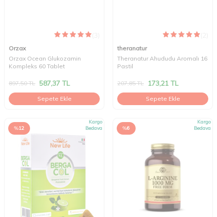
(3)
(2)
Orzax
theranatur
Orzax Ocean Glukozamin
Theranatur Ahududu Aromalı 16
Kompleks 60 Tablet
Pastil
587,37
TL
173,21
TL
897,50
TL
207,85
TL
Sepete Ekle
Sepete Ekle
Kargo
Kargo
%
12
Bedava
%
6
Bedava