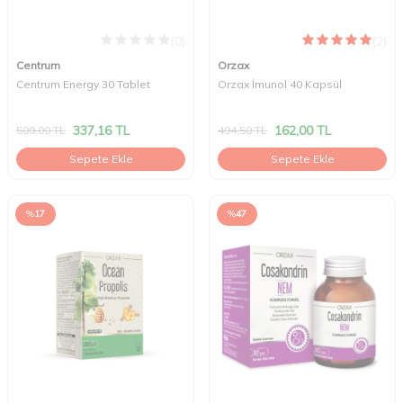
(0)
(2)
Centrum
Orzax
Centrum Energy 30 Tablet
Orzax İmunol 40 Kapsül
337,16
TL
162,00
TL
509,00
TL
494,50
TL
Sepete Ekle
Sepete Ekle
%
17
%
47