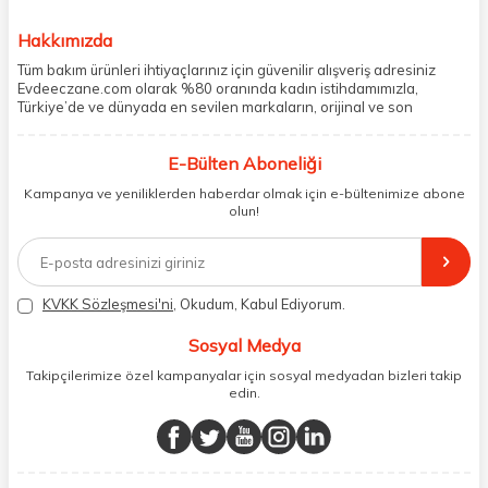
Hakkımızda
Tüm bakım ürünleri ihtiyaçlarınız için güvenilir alışveriş adresiniz
Evdeeczane.com olarak %80 oranında kadın istihdamımızla,
Türkiye’de ve dünyada en sevilen markaların, orijinal ve son
kullanma tarihi garantili ürünlerini sizler için saklama koşullarında
uygun şekilde depolayıp, siparişlerinizin ardından özenle
E-Bülten Aboneliği
paketliyoruz. Herhangi bir durumdan dolayı olumsuz olarak geri
dönüş alınan siparişlerin memnuniyete dönüşmesi ekibimiz ve
Kampanya ve yeniliklerden haberdar olmak için e-bültenimize abone
müşteri temsilcilerimiz aracılığı ile gerekli tüm desteği sağlıyoruz.
olun!
2017 yılından bugüne, yüzlerce marka ve binlerce ürün seçeneğini
doğrudan markalardan ya da markaların yetkili Türkiye
distribütörlerinden faturalı olarak tedarik ediyor ve müşterilerimize
aynı şekilde faturalı ve orijinal ambalajlarda gönderim sağlıyoruz.
Paketleme sürecinde geri dönüştürülebilir malzemeler kullanarak
KVKK Sözleşmesi'ni
, Okudum, Kabul Ediyorum.
atık oranımızı en aza indiriyor ve daha yaşanabilir bir dünya
bilincinde hareket ediyoruz.
Sosyal Medya
Takipçilerimize özel kampanyalar için sosyal medyadan bizleri takip
edin.