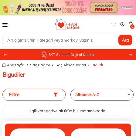
0
Ara
SKT Garantili Orijinal Ürünler
Anasayfa
Saç Bakımı
Saç Aksesuarları
Bigudi
Bigudiler
Filtre
İlgili kategoriye ait ürün bulunmamaktadır.