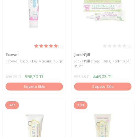
(1)
(0)
Ecowell
Jack N'Jill
Ecowell Çocuk Diş Macunu 75 gr
Jack N'Jill Doğal Diş Çıkartma Jeli
15 gr
596,70
TL
446,03
TL
699,00
TL
555,68
TL
Sepete Ekle
Sepete Ekle
%
17
%
13