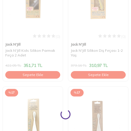
(0)
(0)
Jack N'Jill
Jack N'Jill
Jack N'Jill Kids Silikon Parmak
Jack N'Jill Silikon Diş Fırçası 1-2
Fırça 2 Adet
Yaş
351,71
TL
310,97
TL
422,05
TL
373,16
TL
Sepete Ekle
Sepete Ekle
%
17
%
17