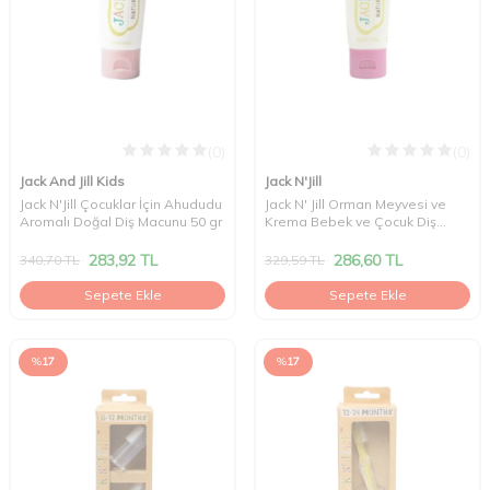
(0)
(0)
Jack And Jill Kids
Jack N'Jill
Jack N'Jill Çocuklar İçin Ahududu
Jack N' Jill Orman Meyvesi ve
Aromalı Doğal Diş Macunu 50 gr
Krema Bebek ve Çocuk Diş
Macunu 50 gr
283,92
TL
286,60
TL
340,70
TL
329,59
TL
Sepete Ekle
Sepete Ekle
%
17
%
17