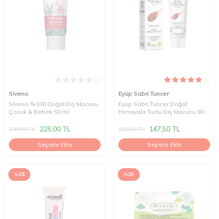
(0)
(3)
Siveno
Eyüp Sabri Tuncer
Siveno %100 Doğal Diş Macunu
Eyüp Sabri Tuncer Doğal
Çocuk & Bebek 50 ml
Himayala Tuzlu Diş Macunu 90
ml
225,00
TL
147,50
TL
299,00
TL
199,00
TL
Sepete Ekle
Sepete Ekle
%
15
%
20