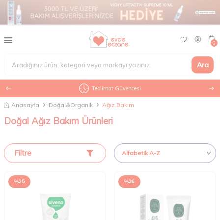
0
Ara
Teslimat Güvencesi
Anasayfa
Doğal&Organik
Ağız Bakım
Doğal Ağız Bakım Ürünleri
Filtre
%
25
%
26