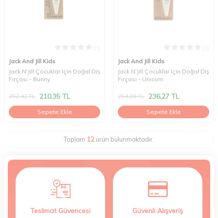
(0)
(0)
Jack And Jill Kids
Jack And Jill Kids
Jack N'Jill Çocuklar Için Doğal Diş
Jack N'Jill Çocuklar Için Doğal Diş
Fırçası - Bunny
Fırçası - Unicorn
210,35
TL
236,27
TL
252,42
TL
254,38
TL
Sepete Ekle
Sepete Ekle
Toplam
12
ürün bulunmaktadır.
Teslimat Güvencesi
Güvenli Alışveriş