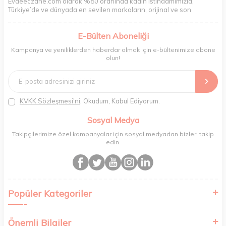
Evdeeczane.com olarak %80 oranında kadın istihdamımızla,
Türkiye’de ve dünyada en sevilen markaların, orijinal ve son
kullanma tarihi garantili ürünlerini sizler için saklama koşullarında
uygun şekilde depolayıp, siparişlerinizin ardından özenle
E-Bülten Aboneliği
paketliyoruz. Herhangi bir durumdan dolayı olumsuz olarak geri
dönüş alınan siparişlerin memnuniyete dönüşmesi ekibimiz ve
Kampanya ve yeniliklerden haberdar olmak için e-bültenimize abone
müşteri temsilcilerimiz aracılığı ile gerekli tüm desteği sağlıyoruz.
olun!
2017 yılından bugüne, yüzlerce marka ve binlerce ürün seçeneğini
doğrudan markalardan ya da markaların yetkili Türkiye
distribütörlerinden faturalı olarak tedarik ediyor ve müşterilerimize
aynı şekilde faturalı ve orijinal ambalajlarda gönderim sağlıyoruz.
Paketleme sürecinde geri dönüştürülebilir malzemeler kullanarak
KVKK Sözleşmesi'ni
, Okudum, Kabul Ediyorum.
atık oranımızı en aza indiriyor ve daha yaşanabilir bir dünya
bilincinde hareket ediyoruz.
Sosyal Medya
Takipçilerimize özel kampanyalar için sosyal medyadan bizleri takip
edin.
Popüler Kategoriler
Önemli Bilgiler