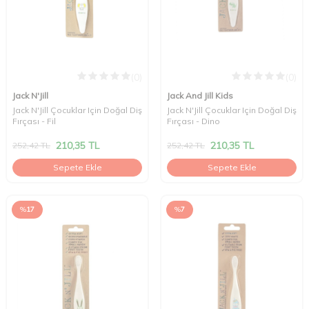
(0)
(0)
Jack N'Jill
Jack And Jill Kids
Jack N'Jill Çocuklar Için Doğal Diş
Jack N'Jill Çocuklar Için Doğal Diş
Fırçası - Fil
Fırçası - Dino
210,35
TL
210,35
TL
252,42
TL
252,42
TL
Sepete Ekle
Sepete Ekle
%
17
%
7