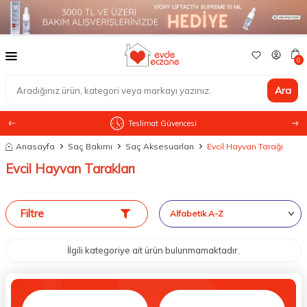
0
Ara
Teslimat Güvencesi
Anasayfa
Saç Bakımı
Saç Aksesuarları
Evcil Hayvan Tarağı
Evcil Hayvan Tarakları
Filtre
İlgili kategoriye ait ürün bulunmamaktadır.