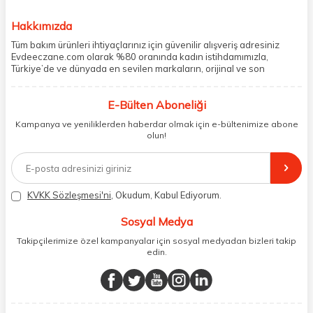
Hakkımızda
Tüm bakım ürünleri ihtiyaçlarınız için güvenilir alışveriş adresiniz
Evdeeczane.com olarak %80 oranında kadın istihdamımızla,
Türkiye’de ve dünyada en sevilen markaların, orijinal ve son
kullanma tarihi garantili ürünlerini sizler için saklama koşullarında
uygun şekilde depolayıp, siparişlerinizin ardından özenle
E-Bülten Aboneliği
paketliyoruz. Herhangi bir durumdan dolayı olumsuz olarak geri
dönüş alınan siparişlerin memnuniyete dönüşmesi ekibimiz ve
Kampanya ve yeniliklerden haberdar olmak için e-bültenimize abone
müşteri temsilcilerimiz aracılığı ile gerekli tüm desteği sağlıyoruz.
olun!
2017 yılından bugüne, yüzlerce marka ve binlerce ürün seçeneğini
doğrudan markalardan ya da markaların yetkili Türkiye
distribütörlerinden faturalı olarak tedarik ediyor ve müşterilerimize
aynı şekilde faturalı ve orijinal ambalajlarda gönderim sağlıyoruz.
Paketleme sürecinde geri dönüştürülebilir malzemeler kullanarak
KVKK Sözleşmesi'ni
, Okudum, Kabul Ediyorum.
atık oranımızı en aza indiriyor ve daha yaşanabilir bir dünya
bilincinde hareket ediyoruz.
Sosyal Medya
Takipçilerimize özel kampanyalar için sosyal medyadan bizleri takip
edin.