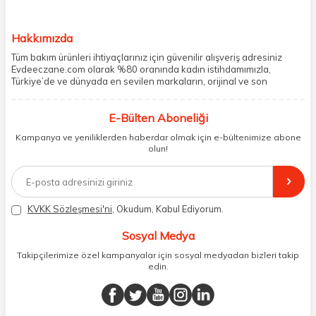
Hakkımızda
Tüm bakım ürünleri ihtiyaçlarınız için güvenilir alışveriş adresiniz
Evdeeczane.com olarak %80 oranında kadın istihdamımızla,
Türkiye’de ve dünyada en sevilen markaların, orijinal ve son
kullanma tarihi garantili ürünlerini sizler için saklama koşullarında
uygun şekilde depolayıp, siparişlerinizin ardından özenle
E-Bülten Aboneliği
paketliyoruz. Herhangi bir durumdan dolayı olumsuz olarak geri
dönüş alınan siparişlerin memnuniyete dönüşmesi ekibimiz ve
Kampanya ve yeniliklerden haberdar olmak için e-bültenimize abone
müşteri temsilcilerimiz aracılığı ile gerekli tüm desteği sağlıyoruz.
olun!
2017 yılından bugüne, yüzlerce marka ve binlerce ürün seçeneğini
doğrudan markalardan ya da markaların yetkili Türkiye
distribütörlerinden faturalı olarak tedarik ediyor ve müşterilerimize
aynı şekilde faturalı ve orijinal ambalajlarda gönderim sağlıyoruz.
Paketleme sürecinde geri dönüştürülebilir malzemeler kullanarak
KVKK Sözleşmesi'ni
, Okudum, Kabul Ediyorum.
atık oranımızı en aza indiriyor ve daha yaşanabilir bir dünya
bilincinde hareket ediyoruz.
Sosyal Medya
Takipçilerimize özel kampanyalar için sosyal medyadan bizleri takip
edin.