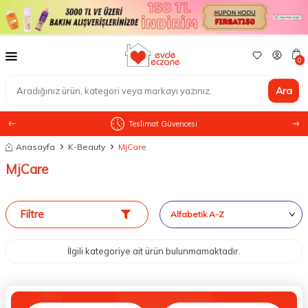
0
Ara
Teslimat Güvencesi
Anasayfa
K-Beauty
MjCare
MjCare
Filtre
İlgili kategoriye ait ürün bulunmamaktadır.