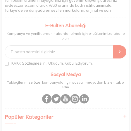
Tüm bakım ürünleri ihtiyaçlarınız için güvenilir alışveriş adresiniz
Evdeeczane.com olarak %80 oranında kadın istihdamımızla,
Türkiye’de ve dünyada en sevilen markaların, orijinal ve son
kullanma tarihi garantili ürünlerini sizler için saklama koşullarında
uygun şekilde depolayıp, siparişlerinizin ardından özenle
E-Bülten Aboneliği
paketliyoruz. Herhangi bir durumdan dolayı olumsuz olarak geri
dönüş alınan siparişlerin memnuniyete dönüşmesi ekibimiz ve
Kampanya ve yeniliklerden haberdar olmak için e-bültenimize abone
müşteri temsilcilerimiz aracılığı ile gerekli tüm desteği sağlıyoruz.
olun!
2017 yılından bugüne, yüzlerce marka ve binlerce ürün seçeneğini
doğrudan markalardan ya da markaların yetkili Türkiye
distribütörlerinden faturalı olarak tedarik ediyor ve müşterilerimize
aynı şekilde faturalı ve orijinal ambalajlarda gönderim sağlıyoruz.
Paketleme sürecinde geri dönüştürülebilir malzemeler kullanarak
KVKK Sözleşmesi'ni
, Okudum, Kabul Ediyorum.
atık oranımızı en aza indiriyor ve daha yaşanabilir bir dünya
bilincinde hareket ediyoruz.
Sosyal Medya
Takipçilerimize özel kampanyalar için sosyal medyadan bizleri takip
edin.
Popüler Kategoriler