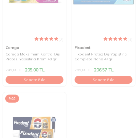
(2)
(3)
Corega
Fixodent
Corega Maksimum Kontrol Diş
Fixodent Protez Diş Yapıştırıcı
Protezi Yapıştırıcı Krem 40 gr
Complete Nane 47gr
205,00
TL
206,57
TL
249,00
TL
289,00
TL
Sepete Ekle
Sepete Ekle
%
16