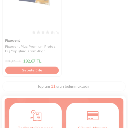
(0)
Fixodent
Fixodent Plus Premium Protez
Diş Yapıştırıcı Krem 40gr
192,67
TL
228,85
TL
Sepete Ekle
Toplam
11
ürün bulunmaktadır.