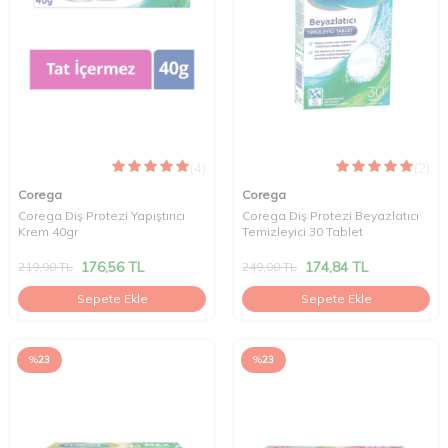
(4)
(2)
Corega
Corega
Corega Diş Protezi Yapıştırıcı
Corega Diş Protezi Beyazlatıcı
Krem 40gr
Temizleyici 30 Tablet
176,56
TL
174,84
TL
219,90
TL
249,00
TL
Sepete Ekle
Sepete Ekle
%
23
%
23