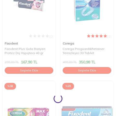
(0)
(1)
Fixodent
Corega
Fixodent Plus Gıda Bariyeri
Corega Proguard&Retainer
Protez Diş Yapıştırıcı 40 gr
Temizleyici 30 Tablet
167,90
TL
350,98
TL
299,00
TL
499,00
TL
Sepete Ekle
Sepete Ekle
%
18
%
29