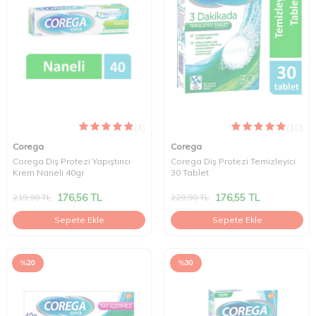
(4)
(10)
Corega
Corega
Corega Diş Protezi Yapıştırıcı
Corega Diş Protezi Temizleyici
Krem Naneli 40gr
30 Tablet
176,56
TL
176,55
TL
219,90
TL
229,90
TL
Sepete Ekle
Sepete Ekle
%
20
%
30