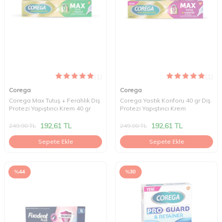
(1)
(1)
Corega
Corega
Corega Max Tutuş + Ferahlık Diş
Corega Yastık Konforu 40 gr Diş
Protezi Yapıştırıcı Krem 40 gr
Protezi Yapıştırıcı Krem
192,61
TL
192,61
TL
249,90
TL
249,00
TL
Sepete Ekle
Sepete Ekle
%
44
%
30