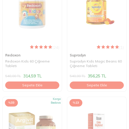
(24)
(1)
Redoxon
Supradyn
Redoxon Kids 60 Çiğneme
Supradyn Kids Magic Beans 60
Tableti
Çiğneme Tableti
314,59
TL
356,25
TL
540,00
TL
540,00
TL
Sepete Ekle
Sepete Ekle
Kargo
%
33
Bedava
%
13