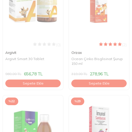
(0)
(2)
Argivit
Orzax
Argivit Smart 30 Tablet
Ocean Çinko Bisglisinat Şurup
150 ml
656,78
TL
278,96
TL
980,00
TL
319,00
TL
Sepete Ekle
Sepete Ekle
%
22
%
29