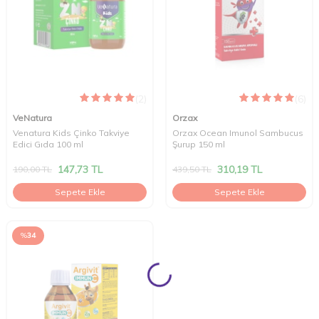
(2)
(6)
VeNatura
Orzax
Venatura Kids Çinko Takviye
Orzax Ocean Imunol Sambucus
Edici Gıda 100 ml
Şurup 150 ml
147,73
TL
310,19
TL
190,00
TL
439,50
TL
Sepete Ekle
Sepete Ekle
%
34