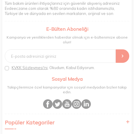
Tüm bakım ürünleri ihtiyaçlarınız için güvenilir alışveriş adresiniz
Evdeeczane.com olarak %80 oranında kadın istihdamımızla,
Türkiye’de ve dünyada en sevilen markaların, orijinal ve son
kullanma tarihi garantili ürünlerini sizler için saklama koşullarında
uygun şekilde depolayıp, siparişlerinizin ardından özenle
E-Bülten Aboneliği
paketliyoruz. Herhangi bir durumdan dolayı olumsuz olarak geri
dönüş alınan siparişlerin memnuniyete dönüşmesi ekibimiz ve
Kampanya ve yeniliklerden haberdar olmak için e-bültenimize abone
müşteri temsilcilerimiz aracılığı ile gerekli tüm desteği sağlıyoruz.
olun!
2017 yılından bugüne, yüzlerce marka ve binlerce ürün seçeneğini
doğrudan markalardan ya da markaların yetkili Türkiye
distribütörlerinden faturalı olarak tedarik ediyor ve müşterilerimize
aynı şekilde faturalı ve orijinal ambalajlarda gönderim sağlıyoruz.
Paketleme sürecinde geri dönüştürülebilir malzemeler kullanarak
KVKK Sözleşmesi'ni
, Okudum, Kabul Ediyorum.
atık oranımızı en aza indiriyor ve daha yaşanabilir bir dünya
bilincinde hareket ediyoruz.
Sosyal Medya
Takipçilerimize özel kampanyalar için sosyal medyadan bizleri takip
edin.
Popüler Kategoriler