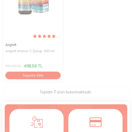
(2)
Argivit
Argivit Immun C Şurup 150 ml
498,58
TL
757,59
TL
Sepete Ekle
Toplam
7
ürün bulunmaktadır.