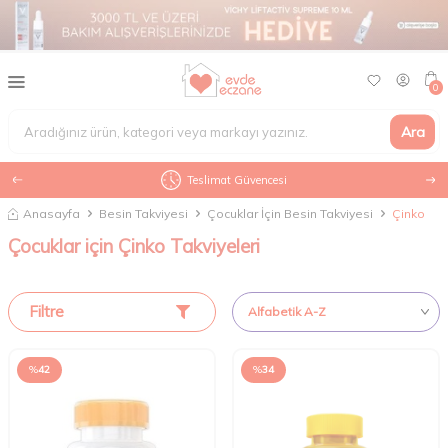
0
Ara
Teslimat Güvencesi
Anasayfa
Besin Takviyesi
Çocuklar İçin Besin Takviyesi
Çinko
Çocuklar için Çinko Takviyeleri
Filtre
%
42
%
34