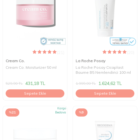
(21)
(20)
Cream Co.
La Roche Posay
Cream Co. Moisturizer 50 ml
La Roche Posay Cicaplast
Baume B5 Nemlendirici 100 ml
431,18
TL
1.624,62
TL
529,90
TL
1.999,00
TL
Sepete Ekle
Sepete Ekle
Kargo
%
21
Bedava
%
9