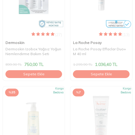
(27)
(13)
Dermoskin
La Roche Posay
Dermoskin Izobox Yağsız Yoğun
La Roche Posay Effaclar Duo+
Nemlendirme Bakım Seti
M 40 ml
750,00
TL
1.036,40
TL
899,90
TL
1.299,90
TL
Sepete Ekle
Sepete Ekle
Kargo
Kargo
%
35
Bedava
%
7
Bedava