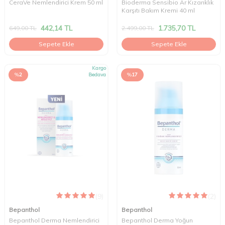
CeraVe Nemlendirici Krem 50 ml
Bioderma Sensibio Ar Kızarıklık
Karşıtı Bakım Kremi 40 ml
442,14
TL
1.735,70
TL
649,00
TL
2.499,00
TL
Sepete Ekle
Sepete Ekle
Kargo
%
2
Bedava
%
17
(9)
(2)
Bepanthol
Bepanthol
Bepanthol Derma Nemlendirici
Bepanthol Derma Yoğun