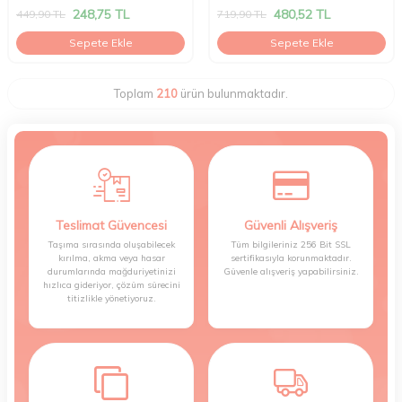
248,75
TL
480,52
TL
449,90
TL
719,90
TL
Sepete Ekle
Sepete Ekle
Toplam
210
ürün bulunmaktadır.
Teslimat Güvencesi
Güvenli Alışveriş
Taşıma sırasında oluşabilecek
Tüm bilgileriniz 256 Bit SSL
kırılma, akma veya hasar
sertifikasıyla korunmaktadır.
durumlarında mağduriyetinizi
Güvenle alışveriş yapabilirsiniz.
hızlıca gideriyor, çözüm sürecini
titizlikle yönetiyoruz.