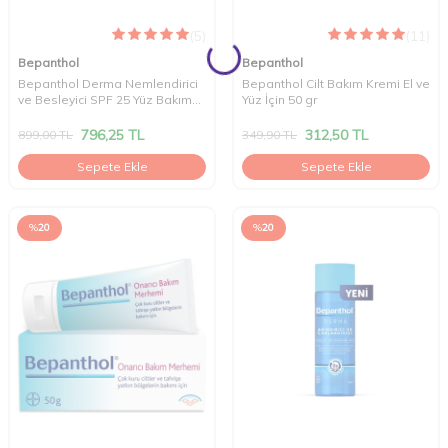
(5)
(11)
Bepanthol
Bepanthol
Bepanthol Derma Nemlendirici
Bepanthol Cilt Bakım Kremi El ve
ve Besleyici SPF 25 Yüz Bakım
Yüz İçin 50 gr
Kremi 50 ml
796,25
TL
312,50
TL
899,00
TL
349,90
TL
Sepete Ekle
Sepete Ekle
%
20
%
20