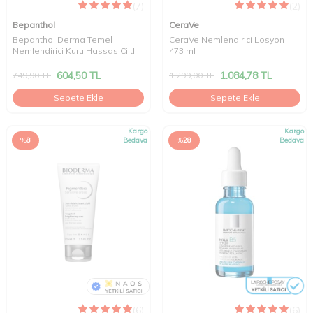
(7)
(2)
Bepanthol
CeraVe
Bepanthol Derma Temel
CeraVe Nemlendirici Losyon
Nemlendirici Kuru Hassas Ciltler
473 ml
Losyon 200 ml
604,50
TL
1.084,78
TL
749,90
TL
1.299,00
TL
Sepete Ekle
Sepete Ekle
Kargo
Kargo
%
8
Bedava
%
28
Bedava
(6)
(6)