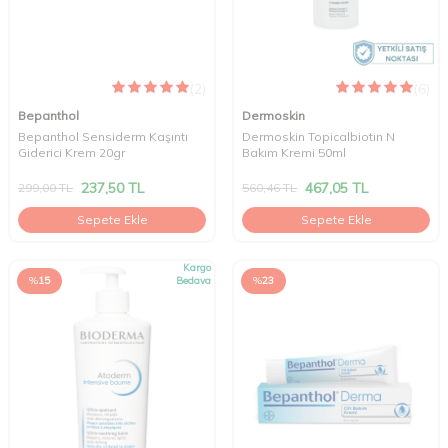
(2)
(6)
Bepanthol
Dermoskin
Bepanthol Sensiderm Kaşıntı
Dermoskin Topicalbiotin N
Giderici Krem 20gr
Bakım Kremi 50ml
237,50
TL
467,05
TL
299,00
TL
560,46
TL
Sepete Ekle
Sepete Ekle
Kargo
%
15
Bedava
%
23