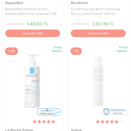
Bepanthol
Bioderma
Bepanthol Derma Temel
Bioderma Atoderm Intensive
Nemlendirici Kuru Hassas Ciltler
Göz Çevresi Kremi 100 ml
Losyon 400 ml
1.432,50
TL
1.617,89
TL
1.699,00
TL
1.799,00
TL
Sepete Ekle
Sepete Ekle
Kargo
Kargo
%
18
Bedava
%
5
Bedava
(5)
(13)
La Roche Posay
Avene