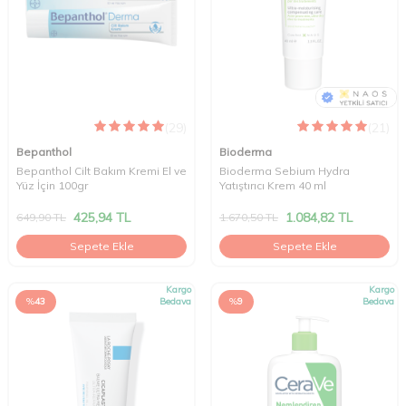
(29)
(21)
Bepanthol
Bioderma
Bepanthol Cilt Bakım Kremi El ve
Bioderma Sebium Hydra
Yüz İçin 100gr
Yatıştırıcı Krem 40 ml
425,94
TL
1.084,82
TL
649,90
TL
1.670,50
TL
Sepete Ekle
Sepete Ekle
Kargo
Kargo
%
43
Bedava
%
9
Bedava