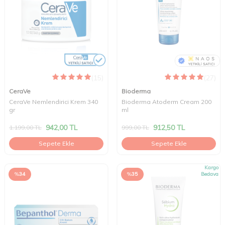
(15)
(27)
CeraVe
Bioderma
CeraVe Nemlendirici Krem 340
Bioderma Atoderm Cream 200
gr
ml
942,00
TL
912,50
TL
1.199,00
TL
999,00
TL
Sepete Ekle
Sepete Ekle
Kargo
%
34
%
35
Bedava