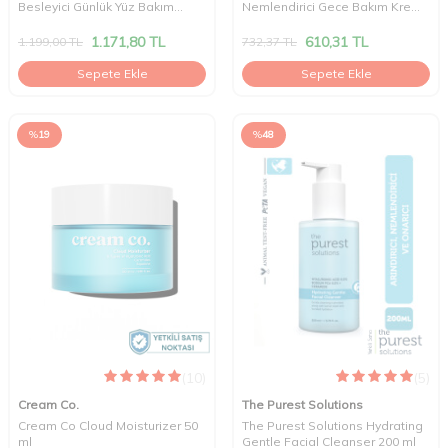
Besleyici Günlük Yüz Bakım
Nemlendirici Gece Bakım Kremi
Kremi 50 ml
50 ml
1.171,80
TL
610,31
TL
1.199,00
TL
732,37
TL
Sepete Ekle
Sepete Ekle
%
19
%
48
(10)
(5)
Cream Co.
The Purest Solutions
Cream Co Cloud Moisturizer 50
The Purest Solutions Hydrating
ml
Gentle Facial Cleanser 200 ml