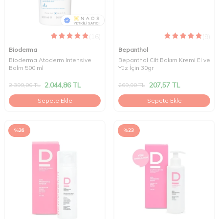
(16)
(9)
Bioderma
Bepanthol
Bioderma Atoderm Intensive
Bepanthol Cilt Bakım Kremi El ve
Balm 500 ml
Yüz İçin 30gr
2.044,86
TL
207,57
TL
2.399,00
TL
269,90
TL
Sepete Ekle
Sepete Ekle
%
26
%
23