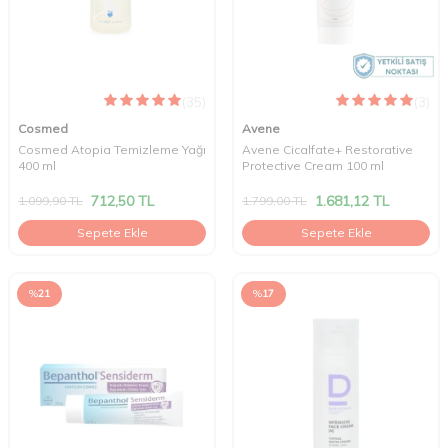
(35)
(3)
Cosmed
Avene
Cosmed Atopia Temizleme Yağı
Avene Cicalfate+ Restorative
400 ml
Protective Cream 100 ml
712,50
TL
1.681,12
TL
1.099,90
TL
1.799,00
TL
Sepete Ekle
Sepete Ekle
%
21
%
17