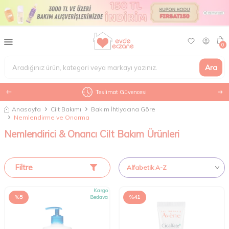
0
Ara
Teslimat Güvencesi
Anasayfa
Cilt Bakımı
Bakım İhtiyacına Göre
Nemlendirme ve Onarma
Nemlendirici & Onarıcı Cilt Bakım Ürünleri
Filtre
Kargo
%
5
Bedava
%
41