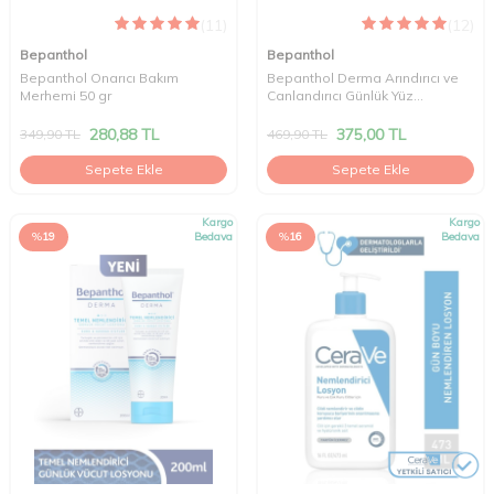
(11)
(12)
Bepanthol
Bepanthol
Bepanthol Onarıcı Bakım
Bepanthol Derma Arındırıcı ve
Merhemi 50 gr
Canlandırıcı Günlük Yüz
Temizleme Jeli 200 ml
280,88
TL
375,00
TL
349,90
TL
469,90
TL
Sepete Ekle
Sepete Ekle
Kargo
Kargo
%
19
Bedava
%
16
Bedava