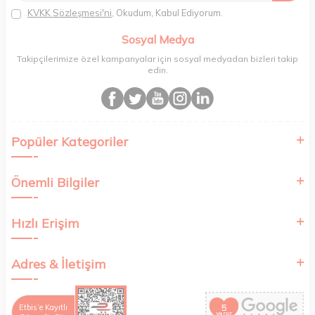
Paketleme sürecinde geri dönüştürülebilir malzemeler kullanarak
KVKK Sözleşmesi'ni
, Okudum, Kabul Ediyorum.
atık oranımızı en aza indiriyor ve daha yaşanabilir bir dünya
bilincinde hareket ediyoruz.
Sosyal Medya
Takipçilerimize özel kampanyalar için sosyal medyadan bizleri takip
edin.
Popüler Kategoriler
Önemli Bilgiler
Hızlı Erişim
Adres & İletişim
Etbis’e Kayıtlı