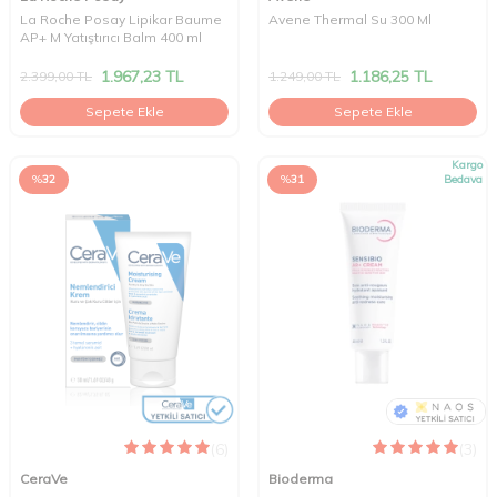
La Roche Posay Lipikar Baume
Avene Thermal Su 300 Ml
AP+ M Yatıştırıcı Balm 400 ml
1.967,23
TL
1.186,25
TL
2.399,00
TL
1.249,00
TL
Sepete Ekle
Sepete Ekle
Kargo
%
32
%
31
Bedava
(6)
(3)
CeraVe
Bioderma