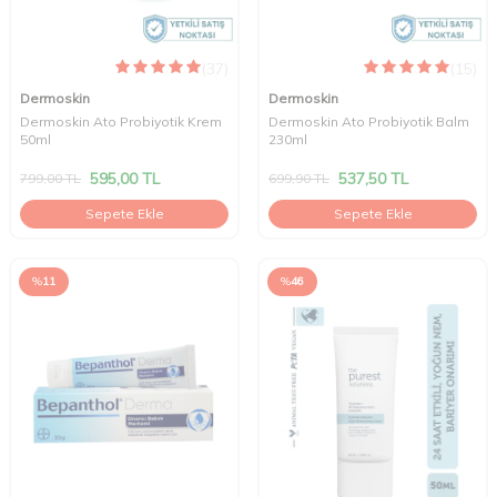
(37)
(15)
Dermoskin
Dermoskin
Dermoskin Ato Probiyotik Krem
Dermoskin Ato Probiyotik Balm
50ml
230ml
595,00
TL
537,50
TL
799,00
TL
699,90
TL
Sepete Ekle
Sepete Ekle
%
11
%
46