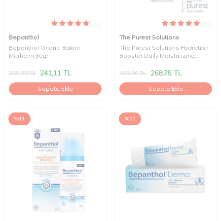
(23)
(13)
Bepanthol
The Purest Solutions
Bepanthol Onarıcı Bakım
The Purest Solutions Hydration
Merhemi 30gr
Booster Daily Moisturizing
Cream 50 ml
241,11
TL
268,75
TL
269,90
TL
499,90
TL
Sepete Ekle
Sepete Ekle
%
11
%
11