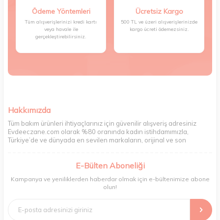
Ödeme Yöntemleri
Ücretsiz Kargo
Tüm alışverişlerinizi kredi kartı
500 TL ve üzeri alışverişlerinizde
veya havale ile
kargo ücreti ödemezsiniz.
gerçekleştirebilirsiniz.
Hakkımızda
Tüm bakım ürünleri ihtiyaçlarınız için güvenilir alışveriş adresiniz
Evdeeczane.com olarak %80 oranında kadın istihdamımızla,
Türkiye’de ve dünyada en sevilen markaların, orijinal ve son
kullanma tarihi garantili ürünlerini sizler için saklama koşullarında
uygun şekilde depolayıp, siparişlerinizin ardından özenle
E-Bülten Aboneliği
paketliyoruz. Herhangi bir durumdan dolayı olumsuz olarak geri
dönüş alınan siparişlerin memnuniyete dönüşmesi ekibimiz ve
Kampanya ve yeniliklerden haberdar olmak için e-bültenimize abone
müşteri temsilcilerimiz aracılığı ile gerekli tüm desteği sağlıyoruz.
olun!
2017 yılından bugüne, yüzlerce marka ve binlerce ürün seçeneğini
doğrudan markalardan ya da markaların yetkili Türkiye
distribütörlerinden faturalı olarak tedarik ediyor ve müşterilerimize
aynı şekilde faturalı ve orijinal ambalajlarda gönderim sağlıyoruz.