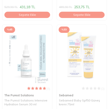
431,18
TL
253,75
TL
529,90
TL
489,90
TL
Sepete Ekle
Sepete Ekle
%
45
%
33
(8)
(0)
The Purest Solutions
Sebamed
The Purest Solutions Intensive
Sebamed Baby Spf50 Güneş
Hydration Serum 30 ml
kremi 75ml