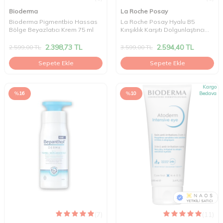
Bioderma
La Roche Posay
Bioderma Pigmentbio Hassas
La Roche Posay Hyalu B5
Bölge Beyazlatıcı Krem 75 ml
Kırışıklık Karşıtı Dolgunlaştırıcı
Serum 30 ml
2.398,73
TL
2.594,40
TL
2.599,00
TL
3.599,00
TL
Sepete Ekle
Sepete Ekle
Kargo
%
16
%
10
Bedava
(7)
(11)