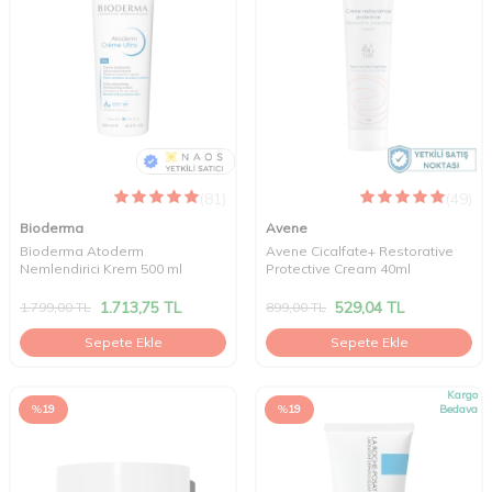
(81)
(49)
Bioderma
Avene
Bioderma Atoderm
Avene Cicalfate+ Restorative
Nemlendirici Krem 500 ml
Protective Cream 40ml
1.713,75
TL
529,04
TL
1.799,00
TL
899,00
TL
Sepete Ekle
Sepete Ekle
Kargo
%
19
%
19
Bedava