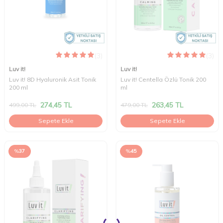
(3)
(3)
Luv it!
Luv it!
Luv it! 8D Hyaluronik Asit Tonik
Luv it! Centella Özlü Tonik 200
200 ml
ml
274,45
TL
263,45
TL
499,00
TL
479,00
TL
Sepete Ekle
Sepete Ekle
%
37
%
45