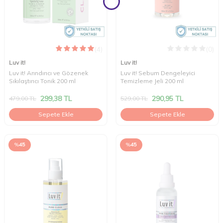
(4)
(0)
Luv it!
Luv it!
Luv it! Arındırıcı ve Gözenek
Luv it! Sebum Dengeleyici
Sıkılaştırıcı Tonik 200 ml
Temizleme Jeli 200 ml
299,38
TL
290,95
TL
479,00
TL
529,00
TL
Sepete Ekle
Sepete Ekle
%
45
%
45