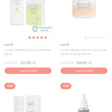
(3)
(0)
Luv it!
Luv it!
Luv it! Centella Özlü Leke Kremi
Luv it! Glikolik Asit ve Pirinç Özlü
50 ml
Vücut Peelingi 250 ml
312,95
TL
356,95
TL
569,00
TL
649,00
TL
Sepete Ekle
Sepete Ekle
%
45
%
45