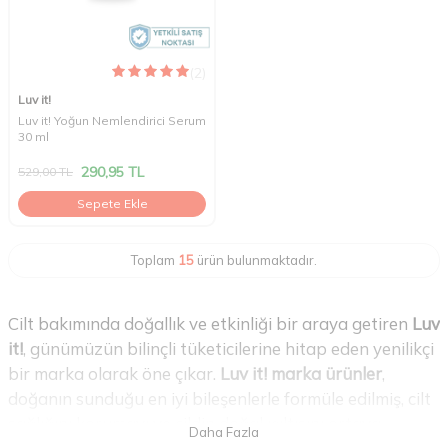
(2)
Luv it!
Luv it! Yoğun Nemlendirici Serum
30 ml
290,95
TL
529,00
TL
Sepete Ekle
Toplam
15
ürün bulunmaktadır.
Cilt bakımında doğallık ve etkinliği bir araya getiren
Luv
it!
, günümüzün bilinçli tüketicilerine hitap eden yenilikçi
bir marka olarak öne çıkar.
Luv it! marka ürünler
,
doğanın sunduğu en iyi bileşenlerle formüle edilmiş, cilt
sağlığını korumayı ve cildin doğal ışıltısını ortaya