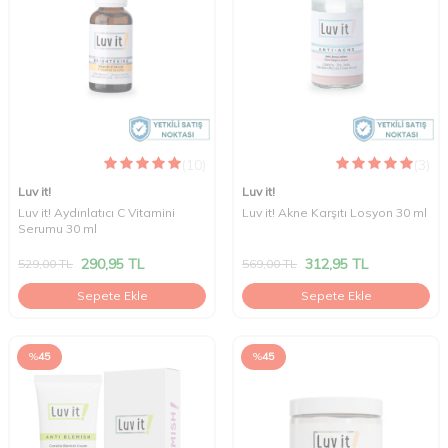
(10)
(3)
Luv it!
Luv it!
Luv it! Aydınlatıcı C Vitamini
Luv it! Akne Karşıtı Losyon 30 ml
Serumu 30 ml
290,95
TL
312,95
TL
529,00
TL
569,00
TL
Sepete Ekle
Sepete Ekle
%
45
%
45