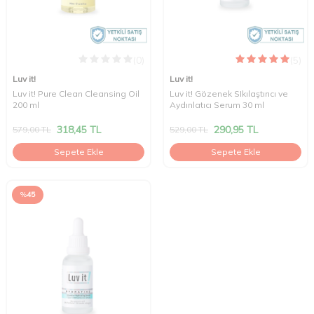
(0)
(5)
Luv it!
Luv it!
Luv it! Pure Clean Cleansing Oil
Luv it! Gözenek SIkılaştırıcı ve
200 ml
Aydınlatıcı Serum 30 ml
318,45
TL
290,95
TL
579,00
TL
529,00
TL
Sepete Ekle
Sepete Ekle
%
45