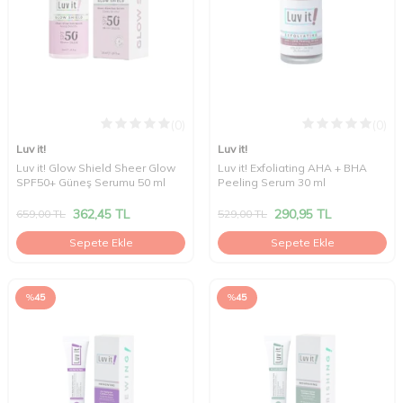
(0)
(0)
Luv it!
Luv it!
Luv it! Glow Shield Sheer Glow
Luv it! Exfoliating AHA + BHA
SPF50+ Güneş Serumu 50 ml
Peeling Serum 30 ml
362,45
TL
290,95
TL
659,00
TL
529,00
TL
Sepete Ekle
Sepete Ekle
%
45
%
45