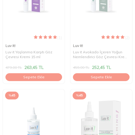
(1)
(2)
Luv it!
Luv it!
Luv it Yaşlanma Karşıtı Göz
Luv it Avokado İçeren Yoğun
Çevresi Kremi 15 ml
Nemlendirici Göz Çevresi Kremi
15 ml
263,45
TL
252,45
TL
479,00
TL
459,00
TL
Sepete Ekle
Sepete Ekle
%
45
%
45