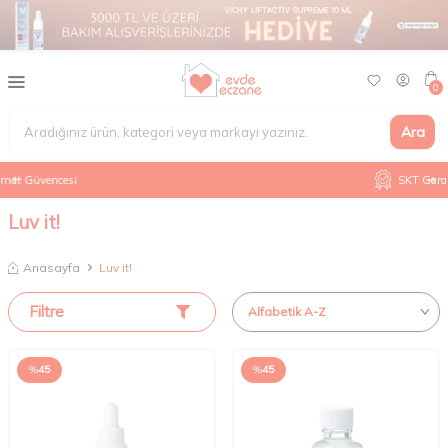
0
Ara
SKT Garantili Orijinal Ürünler
Luv it!
Anasayfa
Luv it!
Filtre
%
45
%
45