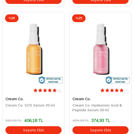
%
29
%
25
(4)
(7)
Cream Co.
Cream Co.
Cream Co. SOS Serum 30 ml
Cream Co. Hyaluronic Acid &
Peptide Serum 30 ml
406,18
TL
374,93
TL
569,90
TL
499,90
TL
Sepete Ekle
Sepete Ekle