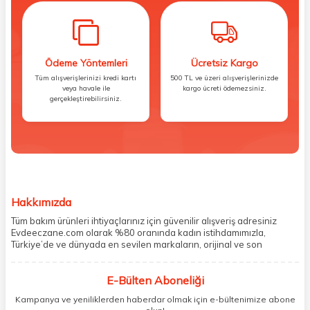
inanır ve ürünlerinde herhangi bir toksik, alerjen veya
tahriş edici madde içermez. Ürünleri, Avrupa
regülasyonları ve temiz içerikli, toksik olmayan ve
hassas cilde uygun ilkeler doğrultusunda geliştirilir ve
Ödeme Yöntemleri
Ücretsiz Kargo
üretilir. Bu
Tüm alışverişlerinizi kredi kartı
500 TL ve üzeri alışverişlerinizde
standartlara uygun olarak, 2.000'den fazla yasaklı
veya havale ile
kargo ücreti ödemezsiniz.
gerçekleştirebilirsiniz.
içerik kullanılmaz.
Cream Co. tarafından asla kullanılmayan içerikleri
içeren 'Cream Co. Never List' şunlardır:
BHT (Butil Hidroksi Toluen)/BHA (Bütilhidroksianisol)
Hakkımızda
GMO’lar
Alüminyum
Tüm bakım ürünleri ihtiyaçlarınız için güvenilir alışveriş adresiniz
Evdeeczane.com olarak %80 oranında kadın istihdamımızla,
Formaldehit
Türkiye’de ve dünyada en sevilen markaların, orijinal ve son
Triklosan/Triklokarban
kullanma tarihi garantili ürünlerini sizler için saklama koşullarında
uygun şekilde depolayıp, siparişlerinizin ardından özenle
Benzalkonyum Klorür/Benzetonyum Klorür
E-Bülten Aboneliği
paketliyoruz. Herhangi bir durumdan dolayı olumsuz olarak geri
Bisfenoller
dönüş alınan siparişlerin memnuniyete dönüşmesi ekibimiz ve
Kampanya ve yeniliklerden haberdar olmak için e-bültenimize abone
müşteri temsilcilerimiz aracılığı ile gerekli tüm desteği sağlıyoruz.
Ağır Metal