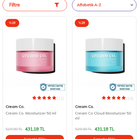
Filtre
%
19
%
19
(21)
(10)
Cream Co.
Cream Co.
Cream Co. Moisturizer 50 ml
Cream Co Cloud Moisturizer 50
ml
431,18
TL
431,18
TL
529,90
TL
529,90
TL
Sepete Ekle
Sepete Ekle