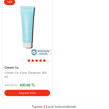
%
24
(5)
Cream Co.
Cream Co. Face Cleanser 150
ml
493,68
TL
649,90
TL
Sepete Ekle
Toplam
11
ürün bulunmaktadır.