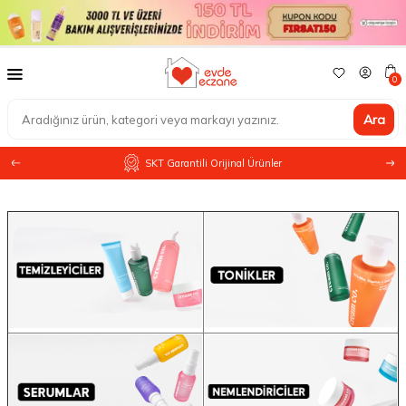
0
Ara
SKT Garantili Orijinal Ürünler