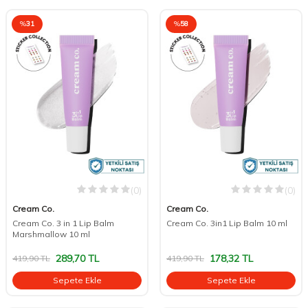
%
31
%
58
(0)
(0)
Cream Co.
Cream Co.
Cream Co. 3 in 1 Lip Balm
Cream Co. 3in1 Lip Balm 10 ml
Marshmallow 10 ml
289,70
TL
178,32
TL
419,90
TL
419,90
TL
Sepete Ekle
Sepete Ekle