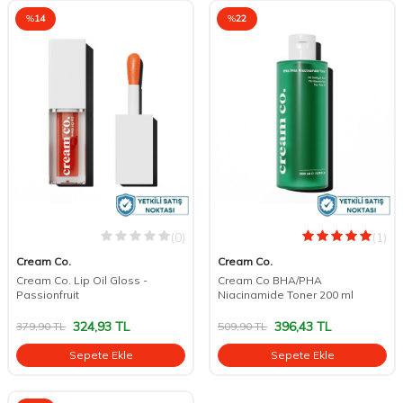
%
14
%
22
(0)
(1)
Cream Co.
Cream Co.
Cream Co. Lip Oil Gloss -
Cream Co BHA/PHA
Passionfruit
Niacinamide Toner 200 ml
324,93
TL
396,43
TL
379,90
TL
509,90
TL
Sepete Ekle
Sepete Ekle