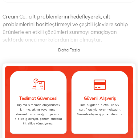
Cream Co., cilt problemlerini hedefleyerek, cilt
problemlerini basitleştirmeyi ve çeşitli işlevlere sahip
ürünlerle en etkili çözümleri sunmayı amaçlayan
sektörde öncü markalardan biri olmuştur.
Dermatologlar tarafından özenle yapılan Ar-Ge
çalışmalarıyla Avrupa'da dermatolojik olarak test
edilen Cream Co. ürünleri, temiz içerikli, çevre dostu,
PETA sertifikalı, cruelty-free ve vegan özelliklere
sahiptir. Cildinizin ihtiyaçlarını dikkate alan ve temiz
içeriklerle güvenli bir
Teslimat Güvencesi
Güvenli Alışveriş
cilt bakımı deneyimi sunan Cream Co., cildinizin
Taşıma sırasında oluşabilecek
Tüm bilgileriniz 256 Bit SSL
kırılma, akma veya hasar
sertifikasıyla korunmaktadır.
canlılığını yeniden kazanmasına yardımcı olur.
durumlarında mağduriyetinizi
Güvenle alışveriş yapabilirsiniz.
hızlıca gideriyor, çözüm sürecini
titizlikle yönetiyoruz.
Cream Co.
, her cilt tipinin en iyi bakımı hak ettiğine