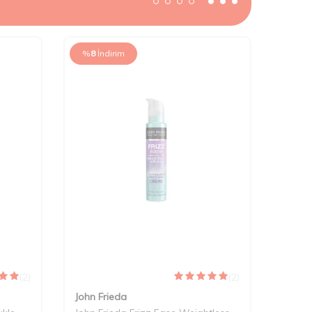
%
8
İndirim
(2)
(2)
John Frieda