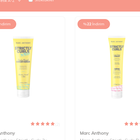
İndirim
%
22
İndirim
(2)
Anthony
Marc Anthony