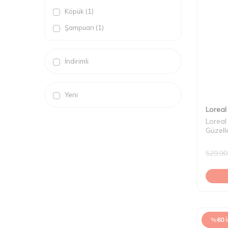
Köpük (1)
Şampuan (1)
İndirimli
Yeni
Loreal
Loreal
Güzell
529,90
%
60