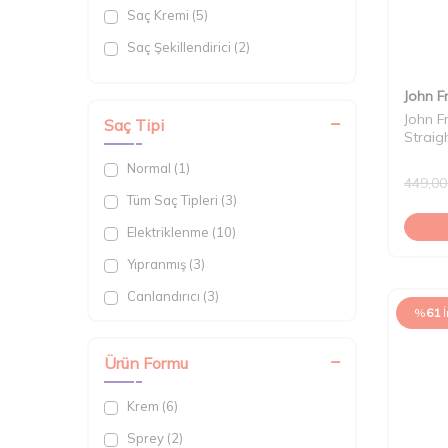
Saç Kremi (5)
Saç Şekillendirici (2)
Elektiriklenme Karşıtı (5)
John F
John F
Saç Tipi
Straig
Normal (1)
449,00
Tüm Saç Tipleri (3)
Elektriklenme (10)
Yıpranmış (3)
Canlandırıcı (3)
%
61
Ürün Formu
Krem (6)
Sprey (2)