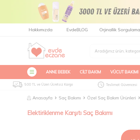
Hakkımızda
EvdeBLOG
Orjinallik Sorgulam
ANNE BEBEK
CILT BAKIM
VÜCUT BAKIMI
500 TL ve Üzeri Ücretsiz Kargo
Teslimat Güvencesi
Anasayfa
Saç Bakımı
Özel Saç Bakım Ürünleri
Elektiriklenme Karşıtı Saç Bakımı