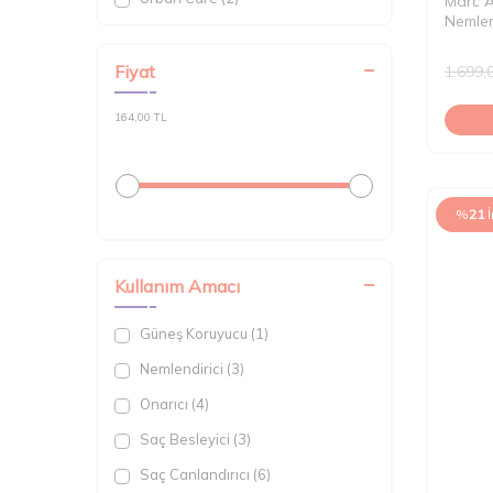
Marc A
Nemlen
Fiyat
1.699,
164,00 TL
%
21
Kullanım Amacı
Güneş Koruyucu (1)
Nemlendirici (3)
Onarıcı (4)
Saç Besleyici (3)
Saç Canlandırıcı (6)