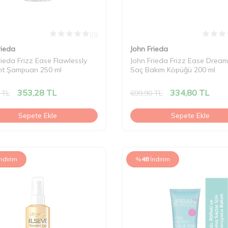
(0)
rieda
John Frieda
rieda Frizz Ease Flawlessly
John Frieda Frizz Ease Dream
ht Şampuan 250 ml
Saç Bakım Köpüğü 200 ml
353,28
TL
334,80
TL
TL
699,90
TL
Sepete Ekle
Sepete Ekle
İndirim
%
48
İndirim