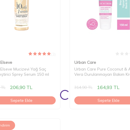
(3)
 Elseve
Urban Care
 Elseve Mucizevi Yağ Saç
Urban Care Pure Coconut & 
eştirici Sprey Serum 150 ml
Vera Durulanmayan Bakım Kr
150 ml
206,90
TL
164,93
TL
TL
314,90
TL
Sepete Ekle
Sepete Ekle
İndirim