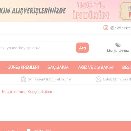
a
@evdeecz
Ara
Markalarımız
GÜNEŞ KREMLERI
SAÇ BAKIMI
AĞIZ VE DIŞ BAKIMI
BESI
SKT Garantili Orijinal Ürünler
Bebek Mamalarında
Elektriklenme Karşıtı Bakım
Stoktakiler