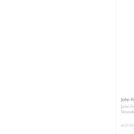
John F
John F
Wonder
427,90