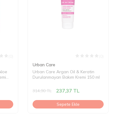
(0)
(0)
Urban Care
Aloe
Urban Care Argan Oil & Keratin
emi
Durulanmayan Bakım Kremi 150 ml
237,37
TL
314,90
TL
Sepete Ekle