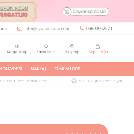
ane
info@evdeeczane.com
08503052571
Kargo Takip
Favorilerim
Giriş Yap
Sepetim (
0
)
N TAKVIYESI
MAKYAJ
TÜMÜNÜ GÖR
 2.000TL Üzeri Ücretsiz Kargo
%100 Müşteri Memnuniyeti