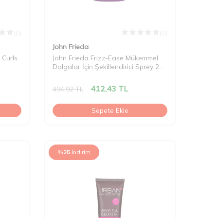
(0)
(0)
John Frieda
 Curls
John Frieda Frizz-Ease Mükemmel
Dalgalar İçin Şekillendirici Sprey 200
ml
412,43
TL
494,92
TL
Sepete Ekle
%
25
İndirim