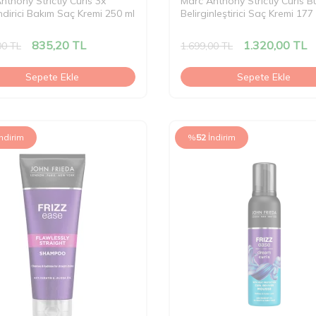
nthony Strictly Curls 3x
Marc Anthony Strictly Curls B
dirici Bakım Saç Kremi 250 ml
Belirginleştirici Saç Kremi 177
835,20
TL
1.320,00
TL
00
TL
1.699,00
TL
Sepete Ekle
Sepete Ekle
İndirim
%
52
İndirim