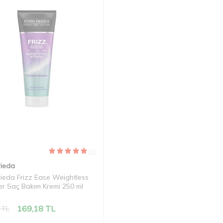
(1)
rieda
rieda Frizz Ease Weightless
 Saç Bakım Kremi 250 ml
169,18
TL
TL