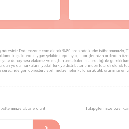
veriş adresiniz Evdeeczane.com olarak %80 oranında kadın istihdamımızla, T
n saklama koşullarında uygun şekilde depolayıp, siparişlerinizin ardından ö
yete dönüşmesi ekibimiz ve müşteri temsilcilerimiz aracılığı ile gerekli tü
n ya da markaların yetkili Türkiye distribütörlerinden faturalı olarak teda
sürecinde geri dönüştürülebilir malzemeler kullanarak atık oranımızı en az
-bültenimize abone olun!
Takipçilerimize özel ka