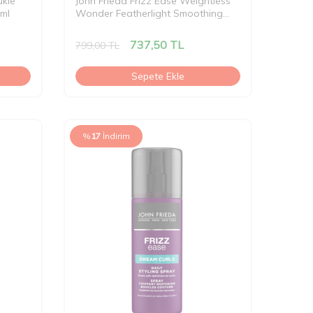
ukle
John Frieda Frizz Ease Weightless
 ml
Wonder Featherlight Smoothing
Saç Bakım Kremi 250 ml
737,50
TL
799,00
TL
Sepete Ekle
%
17
İndirim