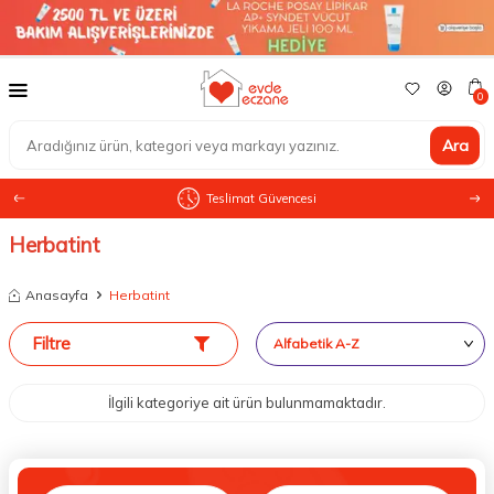
0
Ara
Teslimat Güvencesi
Herbatint
Anasayfa
Herbatint
Filtre
İlgili kategoriye ait ürün bulunmamaktadır.