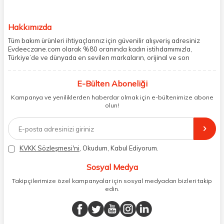
Hakkımızda
Tüm bakım ürünleri ihtiyaçlarınız için güvenilir alışveriş adresiniz
Evdeeczane.com olarak %80 oranında kadın istihdamımızla,
Türkiye’de ve dünyada en sevilen markaların, orijinal ve son
kullanma tarihi garantili ürünlerini sizler için saklama koşullarında
uygun şekilde depolayıp, siparişlerinizin ardından özenle
E-Bülten Aboneliği
paketliyoruz. Herhangi bir durumdan dolayı olumsuz olarak geri
dönüş alınan siparişlerin memnuniyete dönüşmesi ekibimiz ve
Kampanya ve yeniliklerden haberdar olmak için e-bültenimize abone
müşteri temsilcilerimiz aracılığı ile gerekli tüm desteği sağlıyoruz.
olun!
2017 yılından bugüne, yüzlerce marka ve binlerce ürün seçeneğini
doğrudan markalardan ya da markaların yetkili Türkiye
distribütörlerinden faturalı olarak tedarik ediyor ve müşterilerimize
aynı şekilde faturalı ve orijinal ambalajlarda gönderim sağlıyoruz.
Paketleme sürecinde geri dönüştürülebilir malzemeler kullanarak
KVKK Sözleşmesi'ni
, Okudum, Kabul Ediyorum.
atık oranımızı en aza indiriyor ve daha yaşanabilir bir dünya
bilincinde hareket ediyoruz.
Sosyal Medya
Takipçilerimize özel kampanyalar için sosyal medyadan bizleri takip
edin.