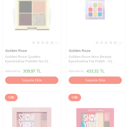
(0)
(0)
Golden Rose
Golden Rose
Golden Rose Quattro
Golden Rose Miss Beauty
Eyeshadow Palette No:01
Eyeshadow Far Paleti - 01
Midnight Kiss
Colorpop
309,97
TL
433,32
TL
499,00
TL
630,00
TL
Sepete Ekle
Sepete Ekle
%
50
%
50