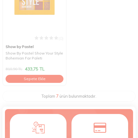
(0)
Show by Pastel
Show By Pastel Show Your Style
Bohemian Far Paleti
433,75
TL
810,90
TL
Sepete Ekle
Toplam
7
ürün bulunmaktadır.