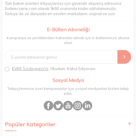
Tüm bakım ürünleri ihtiyaçlarınız için güvenilir alışveriş adresiniz
Evdeeczane.com olarak %80 oranında kadın istihdamımızla,
Türkiye’de ve dünyada en sevilen markaların, orijinal ve son
kullanma tarihi garantili ürünlerini sizler için saklama koşullarında
uygun şekilde depolayıp, siparişlerinizin ardından özenle
E-Bülten Aboneliği
paketliyoruz. Herhangi bir durumdan dolayı olumsuz olarak geri
dönüş alınan siparişlerin memnuniyete dönüşmesi ekibimiz ve
Kampanya ve yeniliklerden haberdar olmak için e-bültenimize abone
müşteri temsilcilerimiz aracılığı ile gerekli tüm desteği sağlıyoruz.
olun!
2017 yılından bugüne, yüzlerce marka ve binlerce ürün seçeneğini
doğrudan markalardan ya da markaların yetkili Türkiye
distribütörlerinden faturalı olarak tedarik ediyor ve müşterilerimize
aynı şekilde faturalı ve orijinal ambalajlarda gönderim sağlıyoruz.
Paketleme sürecinde geri dönüştürülebilir malzemeler kullanarak
KVKK Sözleşmesi'ni
, Okudum, Kabul Ediyorum.
atık oranımızı en aza indiriyor ve daha yaşanabilir bir dünya
bilincinde hareket ediyoruz.
Sosyal Medya
Takipçilerimize özel kampanyalar için sosyal medyadan bizleri takip
edin.
Popüler Kategoriler