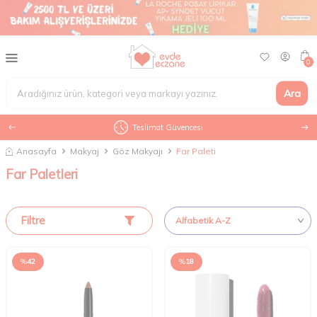
0
Ara
Teslimat Güvencesi
Anasayfa
Makyaj
Göz Makyajı
Far Paleti
Far Paletleri
Filtre
%
42
%
18