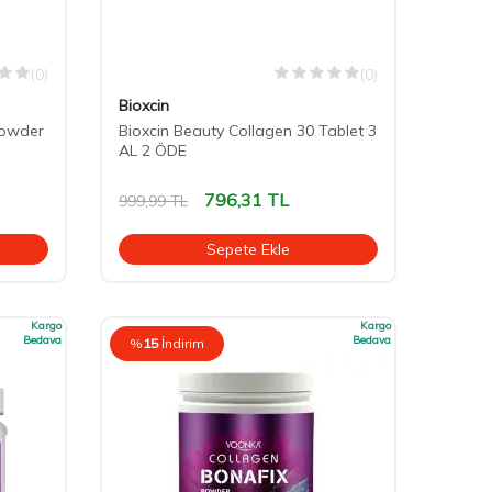
(0)
(0)
Bioxcin
Powder
Bioxcin Beauty Collagen 30 Tablet 3
AL 2 ÖDE
796,31
TL
999,99
TL
Sepete Ekle
Kargo
Kargo
Bedava
Bedava
%
15
İndirim