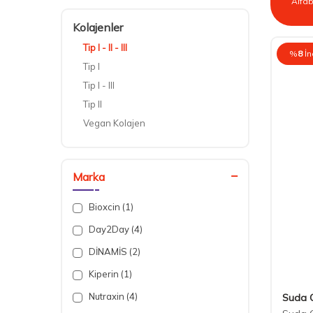
Kolajenler
Tip I - II - III
%
8
İn
Tip I
Tip I - III
Tip II
Vegan Kolajen
Marka
Bioxcin (1)
Day2Day (4)
DİNAMİS (2)
Kiperin (1)
Nutraxin (4)
Suda 