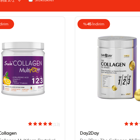
dirim
%
45
İndirim
(13)
Collagen
Day2Day