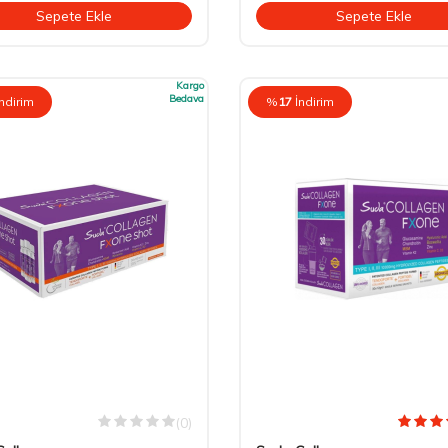
Sepete Ekle
Sepete Ekle
Kargo
Bedava
İndirim
%
17
İndirim
(0)