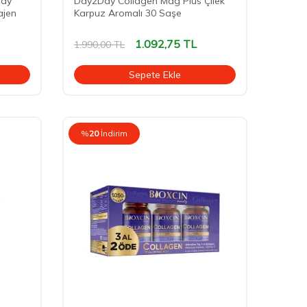
ody
Day2Day Collagen Mag Plus Çilek
ajen
Karpuz Aromalı 30 Saşe
1.092,75
TL
1.990,00
TL
Sepete Ekle
%
20
İndirim