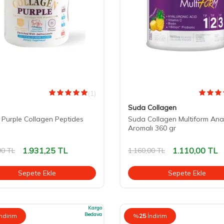
(1)
Suda Collagen
n Purple Collagen Peptides
Suda Collagen Multiform An
Aromalı 360 gr
1.931,25
TL
1.110,00
TL
90
TL
1.160,00
TL
Sepete Ekle
Sepete Ekle
Kargo
Bedava
İndirim
%
25
İndirim