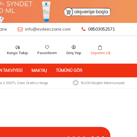
ane
info@evdeeczane.com
08503052571
Kargo Takip
Favorilerim
Giriş Yap
Sepetim (
0
)
N TAKVIYESI
MAKYAJ
TÜMÜNÜ GÖR
 2.000TL Üzeri Ücretsiz Kargo
%100 Müşteri Memnuniyeti