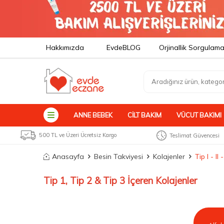
Hakkımızda
EvdeBLOG
Orjinallik Sorgulam
ANNE BEBEK
CILT BAKIM
VÜCUT BAKIMI
500 TL ve Üzeri Ücretsiz Kargo
Teslimat Güvencesi
Anasayfa
Besin Takviyesi
Kolajenler
Tip I - II - 
Tip 1, Tip 2 & Tip 3 İçeren Kolajenler