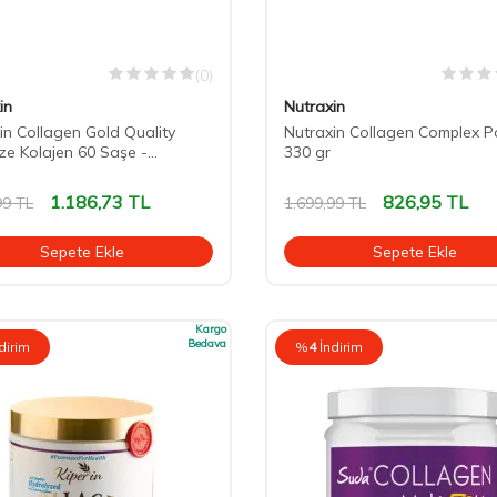
(0)
in
Nutraxin
in Collagen Gold Quality
Nutraxin Collagen Complex 
ize Kolajen 60 Saşe -
330 gr
jlı Paket
1.186,73
TL
826,95
TL
99
TL
1.699,99
TL
Sepete Ekle
Sepete Ekle
Kargo
Bedava
dirim
%
4
İndirim