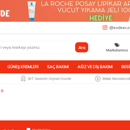
a
@evdeecz
Ara
Markalarımız
GÜNEŞ KREMLERI
SAÇ BAKIMI
AĞIZ VE DIŞ BAKIMI
BESI
SKT Garantili Orijinal Ürünler
Bebek Mamalarında
III
Stoktakiler