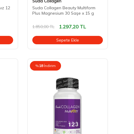
Suda Collagen
ız 12
Suda Collagen Beauty Multiform
Plus Magnesium 30 Saşe x 15 g
1.297,20
TL
1.850,00
TL
Sepete Ekle
%
18
İndirim