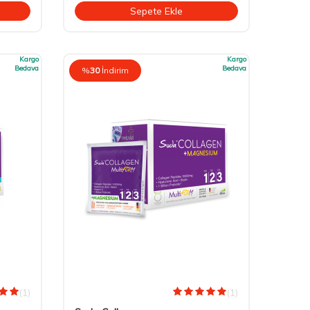
Sepete Ekle
Kargo
Kargo
Bedava
Bedava
%
30
İndirim
(1)
(1)