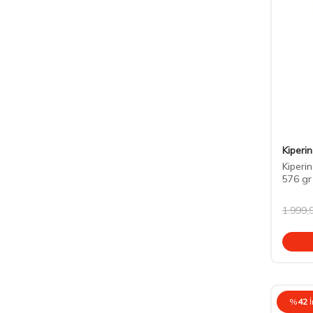
Kiperin
Kiperi
576 gr
1.999,
%
42