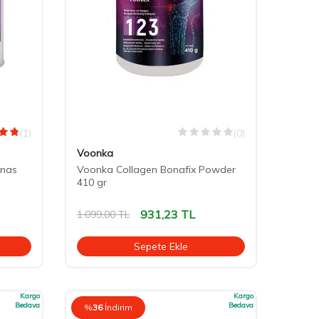
(1)
(0)
Voonka
anas
Voonka Collagen Bonafix Powder
410 gr
931,23
TL
1.099,00
TL
Sepete Ekle
Kargo
Kargo
Bedava
Bedava
%
36
İndirim