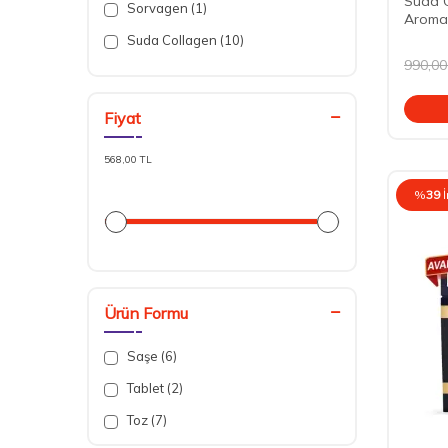
Suda C
Sorvagen (1)
Aromal
Suda Collagen (10)
990,00
Tab İlaç (2)
Voonka (2)
Fiyat
568,00 TL
%
39
Ürün Formu
Saşe (6)
Tablet (2)
Toz (7)