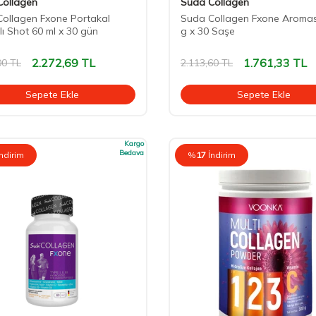
Collagen
Suda Collagen
ollagen Fxone Portakal
Suda Collagen Fxone Aromas
ı Shot 60 ml x 30 gün
g x 30 Saşe
2.272,69
TL
1.761,33
TL
00
TL
2.113,60
TL
Sepete Ekle
Sepete Ekle
Kargo
Bedava
İndirim
%
17
İndirim