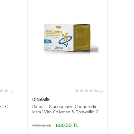
(0)
(0)
DİNAMİS
it C
Dinamis Glucosamıne Chondroitin
Msm With Collagen & Boswellia 6
gr x 30 şase
600,00
TL
931,50
TL