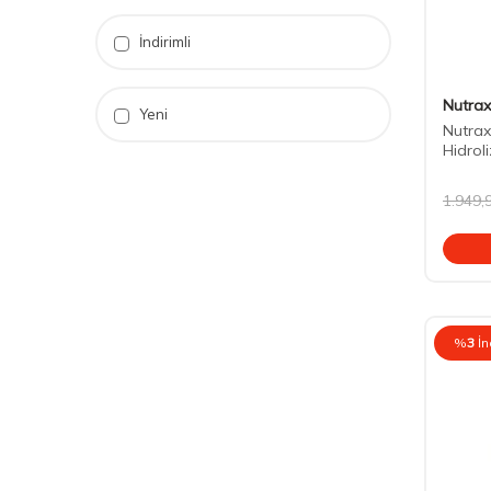
İndirimli
Nutrax
Yeni
Nutrax
Hidrol
Avanta
1.949,
%
3
İn