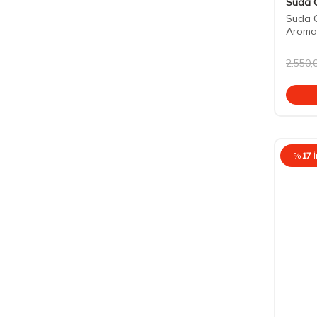
Suda 
Suda C
Aromal
2.550,
%
17