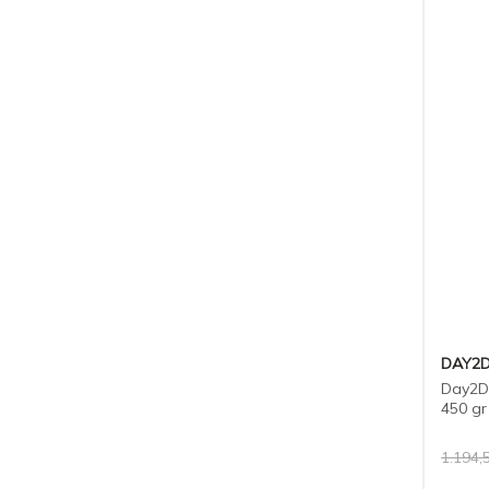
DAY2
Day2Da
450 gr
1.194,