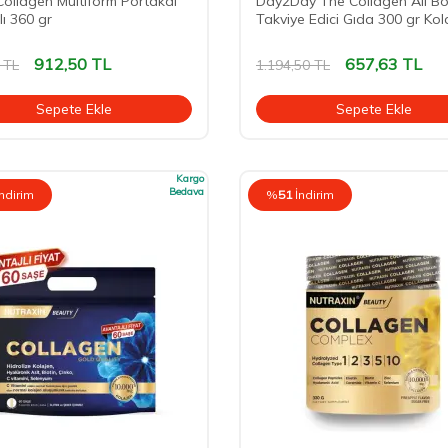
ollagen Multiform Portakal
Day2Day The Collagen All B
ı 360 gr
Takviye Edici Gıda 300 gr Kol
912,50
TL
657,63
TL
TL
1.194,50
TL
Sepete Ekle
Sepete Ekle
Kargo
Bedava
İndirim
%
51
İndirim