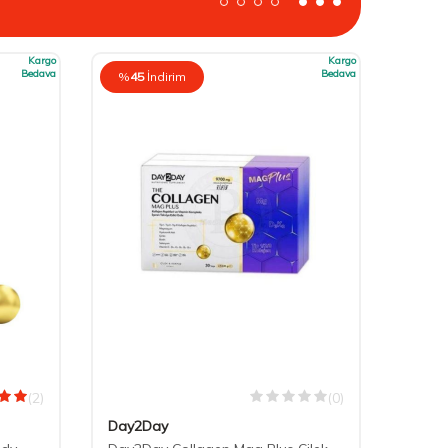
Kargo
Kargo
Bedava
Bedava
%
45
İndirim
(2)
(0)
Day2Day