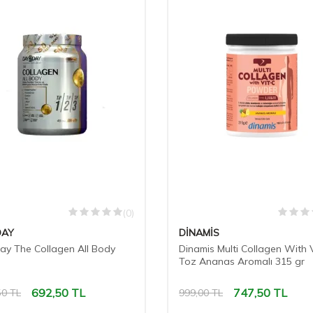
(0)
DAY
DİNAMİS
y The Collagen All Body
Dinamis Multi Collagen With V
Toz Ananas Aromalı 315 gr
692,50
TL
747,50
TL
50
TL
999,00
TL