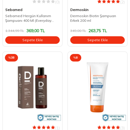
(0)
(2)
Sebamed
Dermoskin
Sebamed Hergün Kullanım
Dermoskin Biotin Şampuan
Şampuanı 400 Ml (Everyday
Erkek 200 ml
Shampoo)
369,00
TL
263,75
TL
1.344,99
TL
349,00
TL
Sepete Ekle
Sepete Ekle
%
38
%
8
(1)
(3)