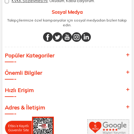
KVKK Sözleşmesi'ni
, Okudum, Kabul Ediyorum.
atık oranımızı en aza indiriyor ve daha yaşanabilir bir dünya
bilincinde hareket ediyoruz.
Sosyal Medya
Takipçilerimize özel kampanyalar için sosyal medyadan bizleri takip
edin.
Popüler Kategoriler
Önemli Bilgiler
Hızlı Erişim
Adres & İletişim
Etbis’e Kayıtlı
Güvenilir Site