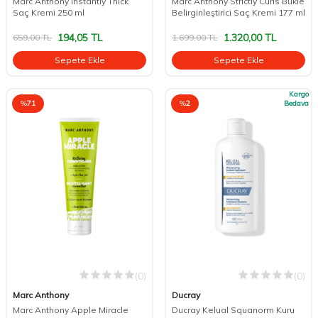
Marc Anthony Instantly Thick
Marc Anthony Strictly Curls Bukle
Saç Kremi 250 ml
Belirginleştirici Saç Kremi 177 ml
194,05
TL
1.320,00
TL
659,00
TL
1.699,00
TL
Sepete Ekle
Sepete Ekle
Kargo
%
71
%
2
Bedava
(0)
(0)
Marc Anthony
Ducray
Marc Anthony Apple Miracle
Ducray Kelual Squanorm Kuru