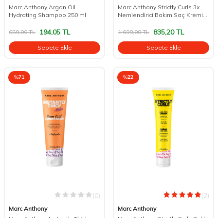
Marc Anthony Argan Oil
Marc Anthony Strictly Curls 3x
Hydrating Shampoo 250 ml
Nemlendirici Bakım Saç Kremi
250 ml
194,05
TL
835,20
TL
659,00
TL
1.699,00
TL
Sepete Ekle
Sepete Ekle
%
71
%
22
(0)
(2)
Marc Anthony
Marc Anthony