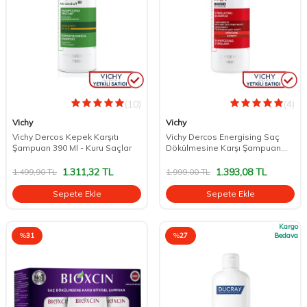
(10)
(4)
Vichy
Vichy
Vichy Dercos Kepek Karşıtı
Vichy Dercos Energising Saç
Şampuan 390 Ml - Kuru Saçlar
Dökülmesine Karşı Şampuan
400 ml
1.311,32
TL
1.393,08
TL
1.499,90
TL
1.999,00
TL
Sepete Ekle
Sepete Ekle
Kargo
%
31
%
27
Bedava