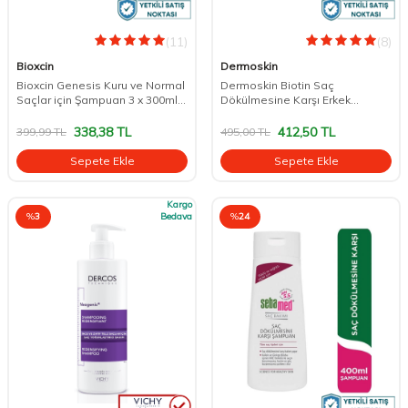
(11)
(8)
Bioxcin
Dermoskin
Bioxcin Genesis Kuru ve Normal
Dermoskin Biotin Saç
Saçlar için Şampuan 3 x 300ml 3
Dökülmesine Karşı Erkek
AL 2 ÖDE
Şampuanı 3 Al 2 Öde
338,38
TL
412,50
TL
399,99
TL
495,00
TL
Sepete Ekle
Sepete Ekle
Kargo
%
3
Bedava
%
24