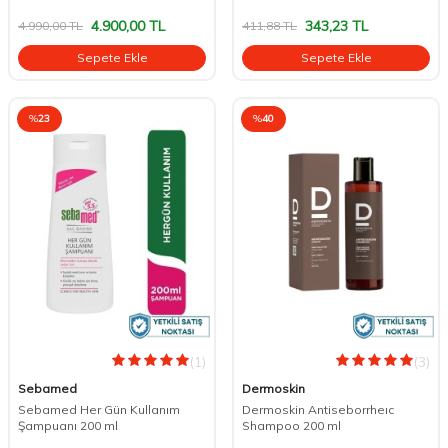
4.900,00
TL
343,23
TL
4.990,00
TL
411,88
TL
Sepete Ekle
Sepete Ekle
%
23
%
40
(1)
(3)
Sebamed
Dermoskin
Sebamed Her Gün Kullanım
Dermoskin Antiseborrheıc
Şampuanı 200 ml
Shampoo 200 ml