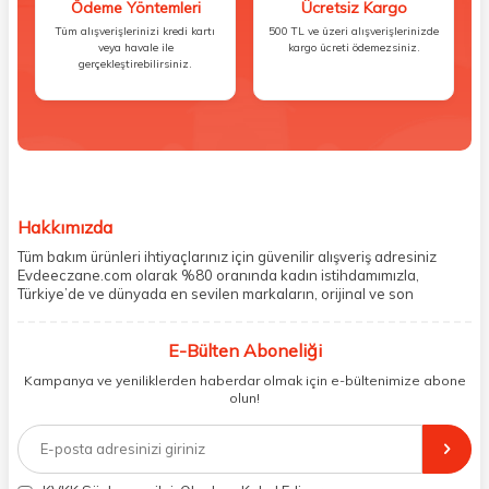
Ödeme Yöntemleri
Ücretsiz Kargo
Tüm alışverişlerinizi kredi kartı
500 TL ve üzeri alışverişlerinizde
veya havale ile
kargo ücreti ödemezsiniz.
gerçekleştirebilirsiniz.
Hakkımızda
Tüm bakım ürünleri ihtiyaçlarınız için güvenilir alışveriş adresiniz
Evdeeczane.com olarak %80 oranında kadın istihdamımızla,
Türkiye’de ve dünyada en sevilen markaların, orijinal ve son
kullanma tarihi garantili ürünlerini sizler için saklama koşullarında
uygun şekilde depolayıp, siparişlerinizin ardından özenle
E-Bülten Aboneliği
paketliyoruz. Herhangi bir durumdan dolayı olumsuz olarak geri
dönüş alınan siparişlerin memnuniyete dönüşmesi ekibimiz ve
Kampanya ve yeniliklerden haberdar olmak için e-bültenimize abone
müşteri temsilcilerimiz aracılığı ile gerekli tüm desteği sağlıyoruz.
olun!
2017 yılından bugüne, yüzlerce marka ve binlerce ürün seçeneğini
doğrudan markalardan ya da markaların yetkili Türkiye
distribütörlerinden faturalı olarak tedarik ediyor ve müşterilerimize
aynı şekilde faturalı ve orijinal ambalajlarda gönderim sağlıyoruz.
Paketleme sürecinde geri dönüştürülebilir malzemeler kullanarak