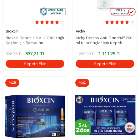
(7)
(3)
Bioxcin
Vichy
Bioxcin Genesis 3 Al 2 Öde Yağlı
Vichy Dercos Anti-Dandruff 200
Saçlar İçin Şampuan
ml Kuru Saçlar İçin Kepek
Şampuanı
337,21
TL
1.111,25
TL
528,76
TL
1.299,00
TL
Sepete Ekle
Sepete Ekle
%
25
%
42