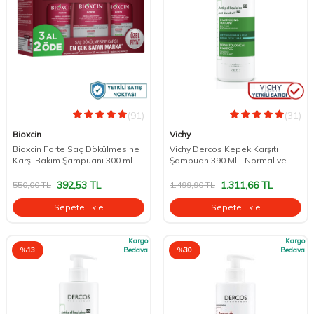
(91)
(31)
Bioxcin
Vichy
Bioxcin Forte Saç Dökülmesine
Vichy Dercos Kepek Karşıtı
Karşı Bakım Şampuanı 300 ml -
Şampuan 390 Ml - Normal ve
3 AL 2 ÖDE
Yağlı Saçlar
392,53
TL
1.311,66
TL
550,00
TL
1.499,90
TL
Sepete Ekle
Sepete Ekle
Kargo
Kargo
%
13
Bedava
%
30
Bedava