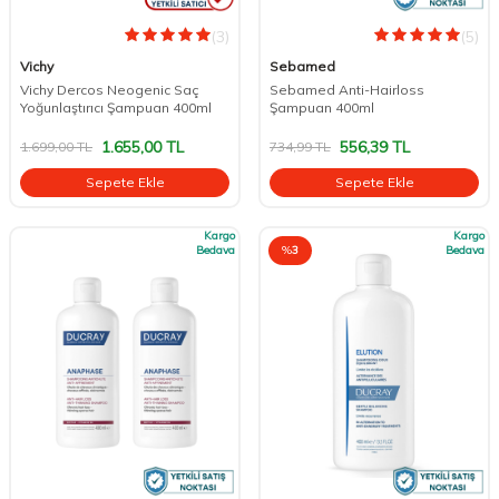
(3)
(5)
Vichy
Sebamed
Vichy Dercos Neogenic Saç
Sebamed Anti-Hairloss
Yoğunlaştırıcı Şampuan 400ml
Şampuan 400ml
1.655,00
TL
556,39
TL
1.699,00
TL
734,99
TL
Sepete Ekle
Sepete Ekle
Kargo
Kargo
Bedava
%
3
Bedava