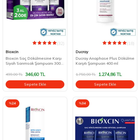
(32)
(18)
Bioxcin
Ducray
Bioxcin Saç Dökülmesine Karşı
Ducray Anaphase Plus Dökülme
Siyah Sarımsak Şampuanı 300
Karşıtı Şampuan 400 ml
ml 3 al 2 öde
346,60
TL
1.274,86
TL
499,00
TL
1.750,00
TL
Sepete Ekle
Sepete Ekle
%
24
%
34