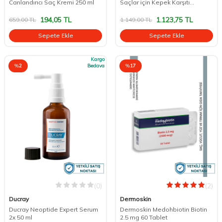
Canlandırıcı Saç Kremi 250 ml
Saçlar için Kepek Karşıtı
Şampuan 400 ml
194,05
TL
1.123,75
TL
659,00
TL
1.149,00
TL
Sepete Ekle
Sepete Ekle
Kargo
%
2
Bedava
%
17
(0)
(2)
Ducray
Dermoskin
Ducray Neoptide Expert Serum
Dermoskin Medohbiotin Biotin
2x 50 ml
2.5 mg 60 Tablet