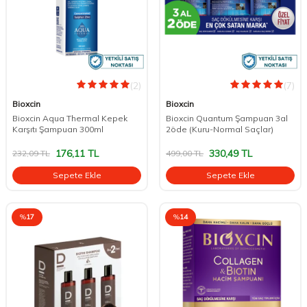
(2)
(7)
Bioxcin
Bioxcin
Bioxcin Aqua Thermal Kepek
Bioxcin Quantum Şampuan 3al
Karşıtı Şampuan 300ml
2öde (Kuru-Normal Saçlar)
176,11
TL
330,49
TL
232,09
TL
499,00
TL
Sepete Ekle
Sepete Ekle
%
17
%
14