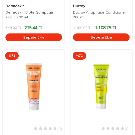
Dermoskin
Ducray
Dermoskin Biotin Şampuan
Ducray Anaphase Conditioner
Kadın 200 ml
200 ml
215,44
TL
1.108,75
TL
349,00
TL
1.199,00
TL
Sepete Ekle
Sepete Ekle
%
71
%
71
(0)
(0)