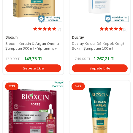
(7)
(3)
Bioxcin
Ducray
Bioxcin Keratin & Argan Onarıcı
Ducray Kelual DS Kepek Karşıtı
Şampuan 300 ml - Yıpranmış ve
Bakım Şampuanı 100 ml
Hasar Görmüş Saçlar
143,75
TL
1.267,71
TL
179,99
TL
1.749,00
TL
Sepete Ekle
Sepete Ekle
Kargo
%
33
Bedava
%
22