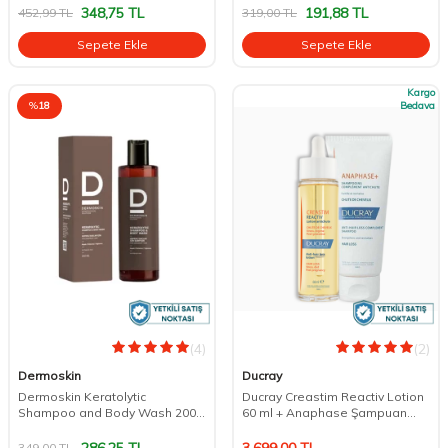
348,75
TL
191,88
TL
452,99
TL
319,00
TL
Sepete Ekle
Sepete Ekle
Kargo
%
18
Bedava
(4)
(2)
Dermoskin
Ducray
Dermoskin Keratolytic
Ducray Creastim Reactiv Lotion
Shampoo and Body Wash 200
60 ml + Anaphase Şampuan
Ml
Hediye
286,25
TL
3.699,00
TL
349,00
TL