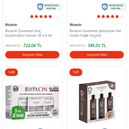
(11)
(8)
Bioxcin
Bioxcin
Bioxcin Quantum Saç
Bioxcin Quantum Şampuan 3al
Güçlendirici Serum 15 x 6 ml
2öde (Yağlı Saçlar)
722,04
TL
345,31
TL
956,80
TL
599,99
TL
Sepete Ekle
Sepete Ekle
%
15
%
17