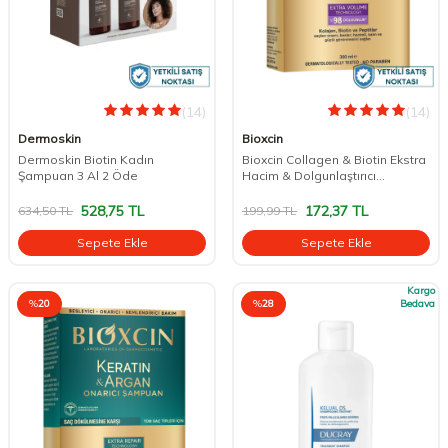
(14)
(14)
Dermoskin
Bioxcin
Dermoskin Biotin Kadın
Bioxcin Collagen & Biotin Ekstra
Şampuan 3 Al 2 Öde
Hacim & Dolgunlaştırıcı
Şampuan 300 ml
528,75
TL
172,37
TL
634,50
TL
199,99
TL
Sepete Ekle
Sepete Ekle
Kargo
%
20
%
28
Bedava