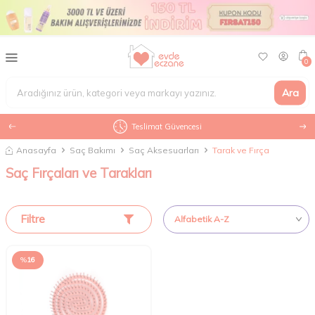
0
Ara
Teslimat Güvencesi
Anasayfa
Saç Bakımı
Saç Aksesuarları
Tarak ve Fırça
Saç Fırçaları ve Tarakları
Filtre
%
16