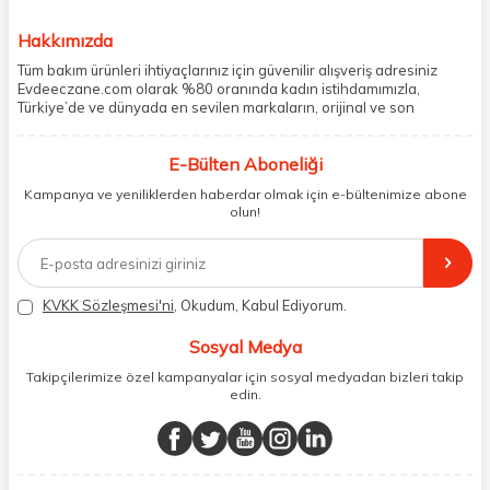
Hakkımızda
Tüm bakım ürünleri ihtiyaçlarınız için güvenilir alışveriş adresiniz
Evdeeczane.com olarak %80 oranında kadın istihdamımızla,
Türkiye’de ve dünyada en sevilen markaların, orijinal ve son
kullanma tarihi garantili ürünlerini sizler için saklama koşullarında
uygun şekilde depolayıp, siparişlerinizin ardından özenle
E-Bülten Aboneliği
paketliyoruz. Herhangi bir durumdan dolayı olumsuz olarak geri
dönüş alınan siparişlerin memnuniyete dönüşmesi ekibimiz ve
Kampanya ve yeniliklerden haberdar olmak için e-bültenimize abone
müşteri temsilcilerimiz aracılığı ile gerekli tüm desteği sağlıyoruz.
olun!
2017 yılından bugüne, yüzlerce marka ve binlerce ürün seçeneğini
doğrudan markalardan ya da markaların yetkili Türkiye
distribütörlerinden faturalı olarak tedarik ediyor ve müşterilerimize
aynı şekilde faturalı ve orijinal ambalajlarda gönderim sağlıyoruz.
Paketleme sürecinde geri dönüştürülebilir malzemeler kullanarak
KVKK Sözleşmesi'ni
, Okudum, Kabul Ediyorum.
atık oranımızı en aza indiriyor ve daha yaşanabilir bir dünya
bilincinde hareket ediyoruz.
Sosyal Medya
Takipçilerimize özel kampanyalar için sosyal medyadan bizleri takip
edin.