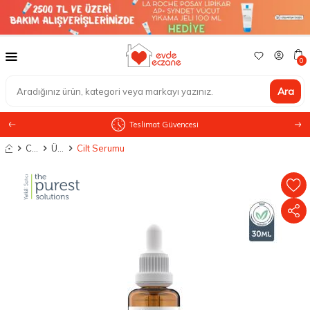
0
Ara
Teslimat Güvencesi
Anasayfa
Cilt Bakımı
Ürün Tipine Göre
Cilt Serumu