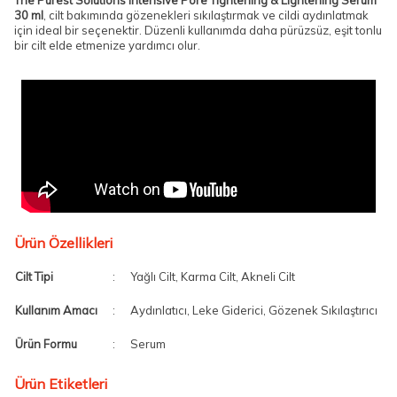
The Purest Solutions Intensive Pore Tightening & Lightening Serum
30 ml
, cilt bakımında gözenekleri sıkılaştırmak ve cildi aydınlatmak
için ideal bir seçenektir. Düzenli kullanımda daha pürüzsüz, eşit tonlu
bir cilt elde etmenize yardımcı olur.
Ürün Özellikleri
Cilt Tipi
:
Yağlı Cilt, Karma Cilt, Akneli Cilt
Kullanım Amacı
:
Aydınlatıcı, Leke Giderici, Gözenek Sıkılaştırıcı
Ürün Formu
:
Serum
Ürün Etiketleri