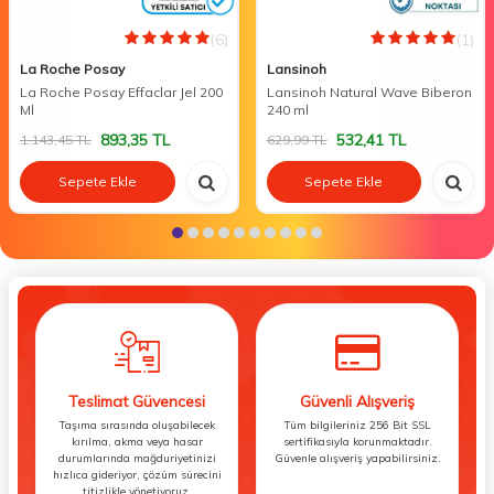
(6)
(1)
La Roche Posay
Lansinoh
La Roche Posay Effaclar Jel 200
Lansinoh Natural Wave Biberon
Ml
240 ml
893,35
TL
532,41
TL
1.143,45
TL
629,99
TL
Sepete Ekle
Sepete Ekle
Teslimat Güvencesi
Güvenli Alışveriş
Taşıma sırasında oluşabilecek
Tüm bilgileriniz 256 Bit SSL
kırılma, akma veya hasar
sertifikasıyla korunmaktadır.
durumlarında mağduriyetinizi
Güvenle alışveriş yapabilirsiniz.
hızlıca gideriyor, çözüm sürecini
titizlikle yönetiyoruz.