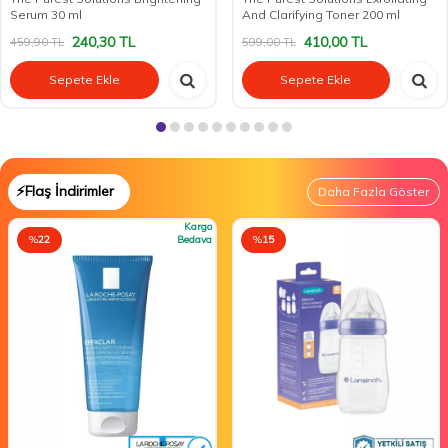
Serum 30 ml
And Clarifying Toner 200 ml
240,30
TL
410,00
TL
459,90
TL
599,00
TL
Sepete Ekle
Sepete Ekle
⚡Flaş İndirimler
Daha Fazla Göster
Kargo
%
22
Bedava
%
15