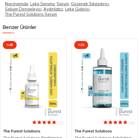
Niacinamide
,
Leke Serumu
,
Serum
,
Gözenek Sıkılaştırıcı
,
Sebum Dengeleyici
,
Aydınlatıcı
,
Leke Giderici
,
The Purest Solutions Serum
Benzer Ürünler
%
48
%
32
(22)
(24)
The Purest Solutions
The Purest Solutions
The Purest Solutions Brightening
The Purest Solutions Exfoliating