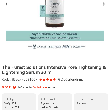
The Purest Solutions Intensive Pore Tightening &
Lightening Serum 30 ml
Kodu :
8682773091007
6 Değerlendirme
5,50 TL
değerinde
EvdePuan
kazan!
Cilt Tipi
Kullanım Amacı
Ürün Formu
Yağlı Cilt
Aydınlatıcı
Serum
Karma Cilt
Leke Giderici