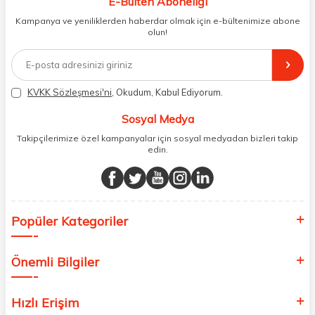
E-Bülten Aboneliği
paketliyoruz. Herhangi bir durumdan dolayı olumsuz olarak geri
dönüş alınan siparişlerin memnuniyete dönüşmesi ekibimiz ve
Kampanya ve yeniliklerden haberdar olmak için e-bültenimize abone
müşteri temsilcilerimiz aracılığı ile gerekli tüm desteği sağlıyoruz.
olun!
2017 yılından bugüne, yüzlerce marka ve binlerce ürün seçeneğini
doğrudan markalardan ya da markaların yetkili Türkiye
distribütörlerinden faturalı olarak tedarik ediyor ve müşterilerimize
aynı şekilde faturalı ve orijinal ambalajlarda gönderim sağlıyoruz.
Paketleme sürecinde geri dönüştürülebilir malzemeler kullanarak
KVKK Sözleşmesi'ni
, Okudum, Kabul Ediyorum.
atık oranımızı en aza indiriyor ve daha yaşanabilir bir dünya
bilincinde hareket ediyoruz.
Sosyal Medya
Takipçilerimize özel kampanyalar için sosyal medyadan bizleri takip
edin.
Popüler Kategoriler
Önemli Bilgiler
Hızlı Erişim