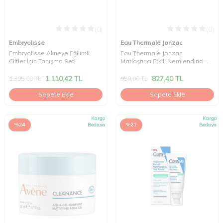
(0)
(0)
Embryolisse
Eau Thermale Jonzac
Embryolisse Akneye Eğilimli
Eau Thermale Jonzac
Ciltler İçin Tanışma Seti
Matlaştırıcı Etkili Nemlendirici
Bakım Kremi 50 ml
1.110,42
TL
827,40
TL
1.395,00
TL
950,00
TL
Sepete Ekle
Sepete Ekle
Kargo
Kargo
%
24
Bedava
%
21
Bedava