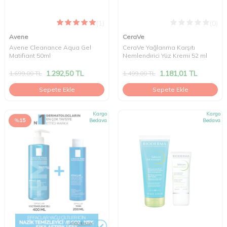
(1)
(0)
Avene
CeraVe
Avene Cleanance Aqua Gel
CeraVe Yağlanma Karşıtı
Matifiant 50ml
Nemlendirici Yüz Kremi 52 ml
1.292,50
TL
1.181,01
TL
1.699,00
TL
1.499,00
TL
Sepete Ekle
Sepete Ekle
Kargo
Kargo
%
15
Bedava
Bedava