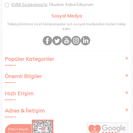
Paketleme sürecinde geri dönüştürülebilir malzemeler kullanarak
KVKK Sözleşmesi'ni
, Okudum, Kabul Ediyorum.
atık oranımızı en aza indiriyor ve daha yaşanabilir bir dünya
bilincinde hareket ediyoruz.
Sosyal Medya
Takipçilerimize özel kampanyalar için sosyal medyadan bizleri takip
edin.
Popüler Kategoriler
Önemli Bilgiler
Hızlı Erişim
Adres & İletişim
Etbis’e Kayıtlı