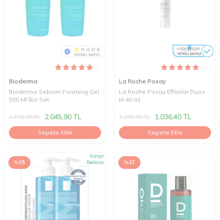
(1)
(13)
Bioderma
La Roche Posay
Bioderma Sebium Foaming Gel
La Roche Posay Effaclar Duo+
500 Ml İkiz Set
M 40 ml
2.045,90
TL
1.036,40
TL
2.738,00
TL
1.299,90
TL
Sepete Ekle
Sepete Ekle
Kargo
%
15
Bedava
%
17