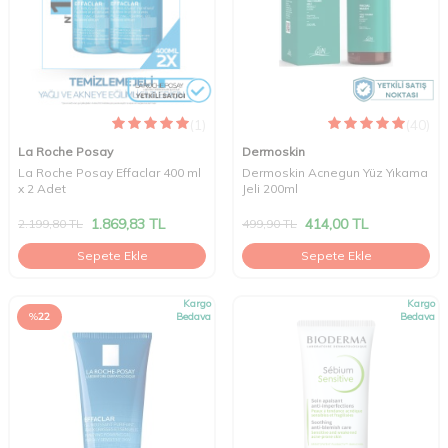
(1)
(40)
La Roche Posay
Dermoskin
La Roche Posay Effaclar 400 ml
Dermoskin Acnegun Yüz Yıkama
x 2 Adet
Jeli 200ml
1.869,83
TL
414,00
TL
2.199,80
TL
499,90
TL
Sepete Ekle
Sepete Ekle
Kargo
Kargo
%
22
Bedava
Bedava