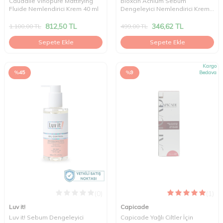
Caudalie Vinopure Mattifying
Bioxcin Acnium Sebum
Fluide Nemlendirici Krem 40 ml
Dengeleyici Nemlendirici Krem
50ml
812,50
TL
346,62
TL
1.100,00
TL
499,00
TL
Sepete Ekle
Sepete Ekle
Kargo
%
45
%
9
Bedava
(0)
(1)
Luv it!
Capicade
Luv it! Sebum Dengeleyici
Capicade Yağlı Ciltler İçin