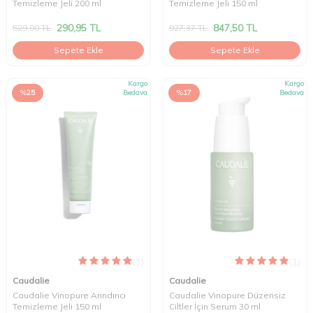
Temizleme Jeli 200 ml
Temizleme Jeli 150 ml
290,95
TL
847,50
TL
529,00
TL
927,37
TL
Sepete Ekle
Sepete Ekle
Kargo
Kargo
%
25
Bedava
%
17
Bedava
(1)
(1)
Caudalie
Caudalie
Caudalie Vinopure Arındırıcı
Caudalie Vinopure Düzensiz
Temizleme Jeli 150 ml
Ciltler İçin Serum 30 ml