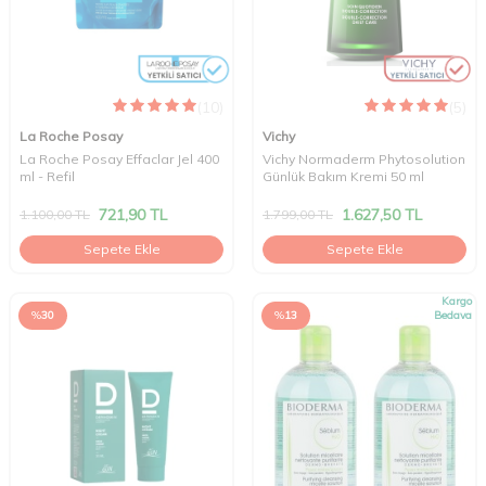
(10)
(5)
La Roche Posay
Vichy
La Roche Posay Effaclar Jel 400
Vichy Normaderm Phytosolution
ml - Refil
Günlük Bakım Kremi 50 ml
721,90
TL
1.627,50
TL
1.100,00
TL
1.799,00
TL
Sepete Ekle
Sepete Ekle
Kargo
%
30
%
13
Bedava