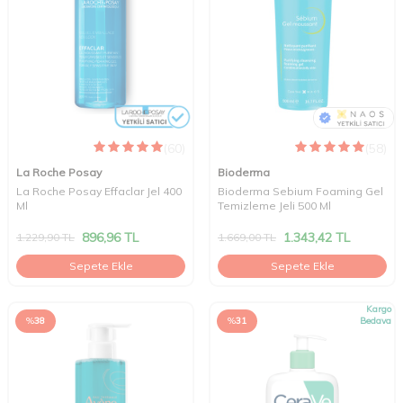
(60)
(58)
La Roche Posay
Bioderma
La Roche Posay Effaclar Jel 400
Bioderma Sebium Foaming Gel
Ml
Temizleme Jeli 500 Ml
896,96
TL
1.343,42
TL
1.229,90
TL
1.669,00
TL
Sepete Ekle
Sepete Ekle
Kargo
%
38
%
31
Bedava