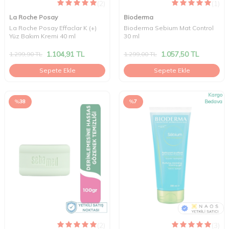
(2)
(1)
La Roche Posay
Bioderma
La Roche Posay Effaclar K (+)
Bioderma Sebium Mat Control
Yüz Bakım Kremi 40 ml
30 ml
1.104,91
TL
1.057,50
TL
1.299,90
TL
1.299,00
TL
Sepete Ekle
Sepete Ekle
Kargo
%
38
%
7
Bedava
(2)
(3)