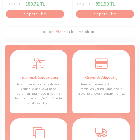
189,72
TL
851,50
TL
237,16
TL
999,00
TL
Sepete Ekle
Sepete Ekle
Toplam
40
ürün bulunmaktadır.
Teslimat Güvencesi
Güvenli Alışveriş
Taşıma sırasında oluşabilecek
Tüm bilgileriniz 256 Bit SSL
kırılma, akma veya hasar
sertifikasıyla korunmaktadır.
durumlarında mağduriyetinizi
Güvenle alışveriş yapabilirsiniz.
hızlıca gideriyor, çözüm sürecini
titizlikle yönetiyoruz.