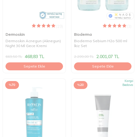
(19)
(3)
Dermoskin
Bioderma
Dermoskin Acnegun (Aknegun)
Bioderma Sebium H2o 500 ml
Night 30 Ml Gece Kremi
İkiz Set
468,83
TL
2.001,07
TL
669,50
TL
2.299,00
TL
Sepete Ekle
Sepete Ekle
Kargo
%
70
%
20
Bedava