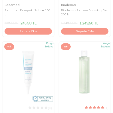
Sebamed
Bioderma
Sebamed Kompakt Sabun 100
Bioderma Sebium Foaming Gel
gr
200 Ml
245,58
TL
1.249,50
TL
392,99
TL
1.349,00
TL
Sepete Ekle
Sepete Ekle
Kargo
Kargo
%
9
Bedava
%
6
Bedava
(0)
(1)