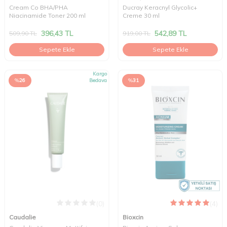
Cream Co BHA/PHA
Ducray Keracnyl Glycolic+
Niacinamide Toner 200 ml
Creme 30 ml
396,43
TL
542,89
TL
509,90
TL
919,00
TL
Sepete Ekle
Sepete Ekle
Kargo
%
26
Bedava
%
31
(0)
(4)
Caudalie
Bioxcin