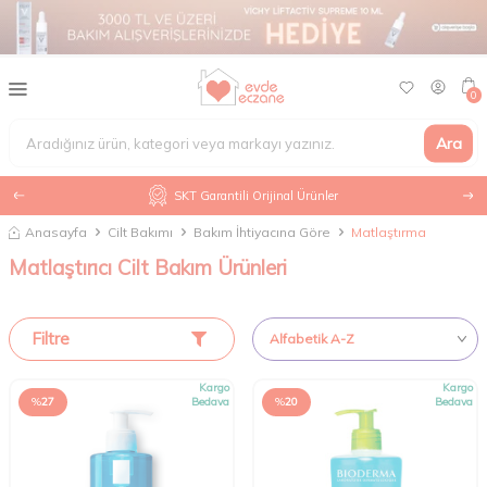
0
Ara
SKT Garantili Orijinal Ürünler
Anasayfa
Cilt Bakımı
Bakım İhtiyacına Göre
Matlaştırma
Matlaştırıcı Cilt Bakım Ürünleri
Filtre
Kargo
Kargo
%
27
Bedava
%
20
Bedava