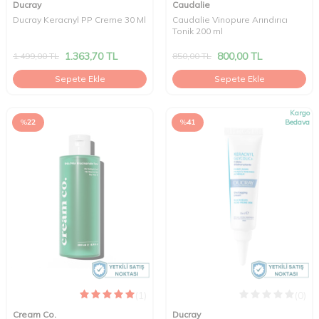
Ducray
Caudalie
Ducray Keracnyl PP Creme 30 Ml
Caudalie Vinopure Arındırıcı
Tonik 200 ml
1.363,70
TL
800,00
TL
1.499,00
TL
850,00
TL
Sepete Ekle
Sepete Ekle
Kargo
%
22
%
41
Bedava
(1)
(0)
Cream Co.
Ducray