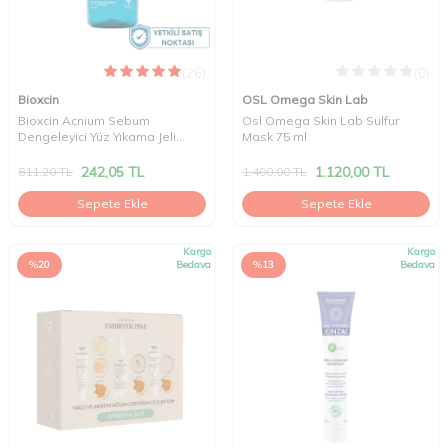
(26)
(0)
Bioxcin
OSL Omega Skin Lab
Bioxcin Acnium Sebum
Osl Omega Skin Lab Sulfur
Dengeleyici Yüz Yıkama Jeli
Mask 75 ml
500ml
242,05
TL
1.120,00
TL
811,20
TL
1.400,00
TL
Sepete Ekle
Sepete Ekle
Kargo
Kargo
%
20
Bedava
%
13
Bedava