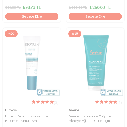
598,73
TL
1.250,00
TL
800,00
TL
1.500,00
TL
Sepete Ekle
Sepete Ekle
%
20
%
15
(3)
(1)
Bioxcin
Avene
Bioxcin Acnium Konsantre
Avene Cleanance Yağlı ve
Bakım Serumu 15ml
Akneye Eğilimli Ciltler İçin
Temizleme Jeli 200 ml