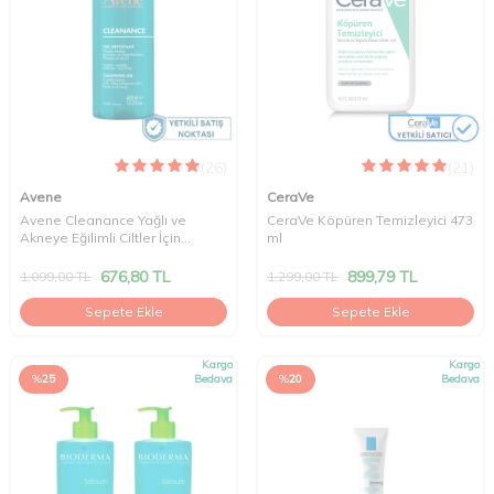
(26)
(21)
Avene
CeraVe
Avene Cleanance Yağlı ve
CeraVe Köpüren Temizleyici 473
Akneye Eğilimli Ciltler İçin
ml
Temizleme Jeli 400 ml
676,80
TL
899,79
TL
1.099,00
TL
1.299,00
TL
Sepete Ekle
Sepete Ekle
Kargo
Kargo
%
25
Bedava
%
20
Bedava