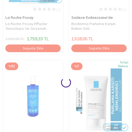
(0)
(0)
La Roche Posay
Sadece Evdeeczane'de
La Roche Posay Effaclar
Bioderma Parlama Karşıtı
Temizleyici Ve Gözenek
Bakım Seti
Sıkılaştırıcı Set
1.759,33
TL
1.518,00
TL
2.069,80
TL
Sepete Ekle
Sepete Ekle
Kargo
%
51
%
7
Bedava