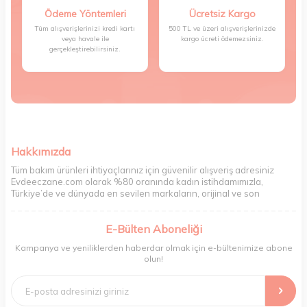
Ödeme Yöntemleri
Ücretsiz Kargo
Tüm alışverişlerinizi kredi kartı
500 TL ve üzeri alışverişlerinizde
veya havale ile
kargo ücreti ödemezsiniz.
gerçekleştirebilirsiniz.
Hakkımızda
Tüm bakım ürünleri ihtiyaçlarınız için güvenilir alışveriş adresiniz
Evdeeczane.com olarak %80 oranında kadın istihdamımızla,
Türkiye’de ve dünyada en sevilen markaların, orijinal ve son
kullanma tarihi garantili ürünlerini sizler için saklama koşullarında
uygun şekilde depolayıp, siparişlerinizin ardından özenle
E-Bülten Aboneliği
paketliyoruz. Herhangi bir durumdan dolayı olumsuz olarak geri
dönüş alınan siparişlerin memnuniyete dönüşmesi ekibimiz ve
Kampanya ve yeniliklerden haberdar olmak için e-bültenimize abone
müşteri temsilcilerimiz aracılığı ile gerekli tüm desteği sağlıyoruz.
olun!
2017 yılından bugüne, yüzlerce marka ve binlerce ürün seçeneğini
doğrudan markalardan ya da markaların yetkili Türkiye
distribütörlerinden faturalı olarak tedarik ediyor ve müşterilerimize
aynı şekilde faturalı ve orijinal ambalajlarda gönderim sağlıyoruz.