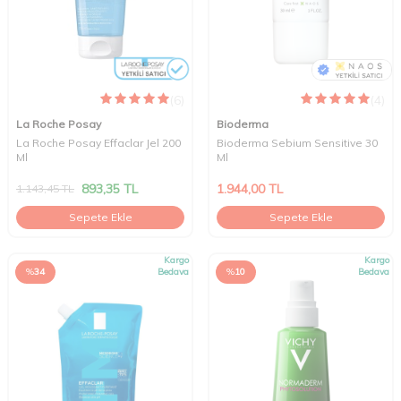
(6)
(4)
La Roche Posay
Bioderma
La Roche Posay Effaclar Jel 200
Bioderma Sebium Sensitive 30
Ml
Ml
893,35
TL
1.944,00
TL
1.143,45
TL
Sepete Ekle
Sepete Ekle
Kargo
Kargo
%
34
Bedava
%
10
Bedava