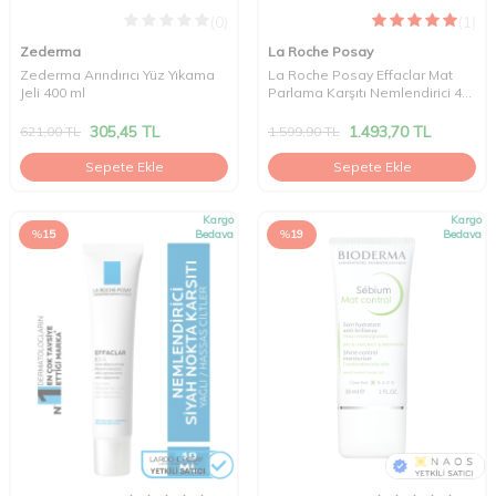
(0)
(1)
Zederma
La Roche Posay
Zederma Arındırıcı Yüz Yıkama
La Roche Posay Effaclar Mat
Jeli 400 ml
Parlama Karşıtı Nemlendirici 40
ml
305,45
TL
1.493,70
TL
621,00
TL
1.599,90
TL
Sepete Ekle
Sepete Ekle
Kargo
Kargo
%
15
Bedava
%
19
Bedava