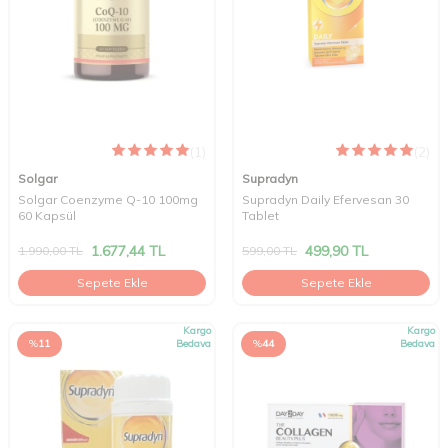
(1)
(2)
Solgar
Supradyn
Solgar Coenzyme Q-10 100mg
Supradyn Daily Efervesan 30
60 Kapsül
Tablet
1.677,44
TL
499,90
TL
1.990,00
TL
599,00
TL
Sepete Ekle
Sepete Ekle
Kargo
Kargo
%
11
Bedava
%
44
Bedava