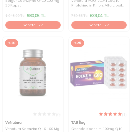
Solgar Coenzyme Q-10 100 mg
Venatura PQQ+ALA+CoQ10
30 Kapsül
Pirolokinolin Kinon, Alfa Lipoik
Asit ve Koenzim Q10 30 Kapsül
980,05
TL
633,04
TL
1.048,90
TL
759,65
TL
Sepete Ekle
Sepete Ekle
%
16
%
25
(0)
(1)
VeNatura
TAB İlaç
Venatura Koenzim Q 10 100 Mg
Osende Koenzim 100mg Q10