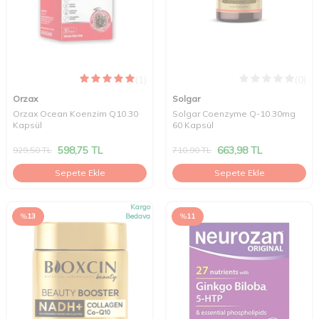
(1)
(0)
Orzax
Solgar
Orzax Ocean Koenzim Q10 30
Solgar Coenzyme Q-10 30mg
Kapsül
60 Kapsül
598,75
TL
663,98
TL
929,50
TL
710,90
TL
Sepete Ekle
Sepete Ekle
Kargo
%
13
Bedava
%
11