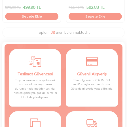
499,90
TL
592,88
TL
578,00
TL
711,46
TL
Sepete Ekle
Sepete Ekle
Toplam
38
ürün bulunmaktadır.
Teslimat Güvencesi
Güvenli Alışveriş
Taşıma sırasında oluşabilecek
Tüm bilgileriniz 256 Bit SSL
kırılma, akma veya hasar
sertifikasıyla korunmaktadır.
durumlarında mağduriyetinizi
Güvenle alışveriş yapabilirsiniz.
hızlıca gideriyor, çözüm sürecini
titizlikle yönetiyoruz.