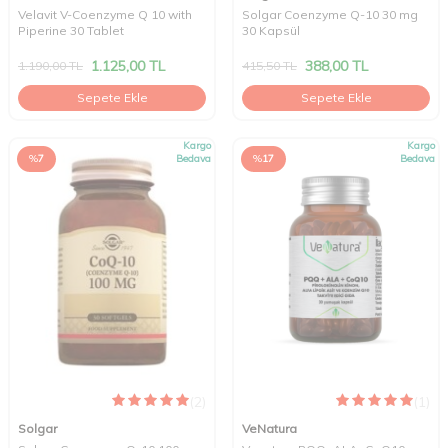
Velavit V-Coenzyme Q 10 with
Solgar Coenzyme Q-10 30 mg
Piperine 30 Tablet
30 Kapsül
1.125,00
TL
388,00
TL
1.190,00
TL
415,50
TL
Sepete Ekle
Sepete Ekle
Kargo
Kargo
%
7
Bedava
%
17
Bedava
(2)
(1)
Solgar
VeNatura