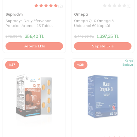
(2)
(0)
Supradyn
Omepa
Supradyn Daily Efervesan
Omepa Q10 Omega 3
Portakal Aromalı 15 Tablet
Ubiquinol 60 Kapsül
356,40
TL
1.397,35
TL
375,00
TL
1.449,00
TL
Sepete Ekle
Sepete Ekle
Kargo
%
37
%
28
Bedava