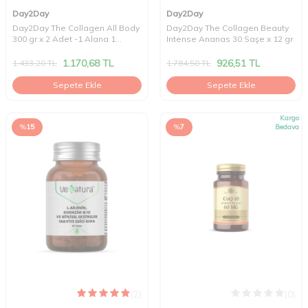
Day2Day
Day2Day
Day2Day The Collagen All Body
Day2Day The Collagen Beauty
300 gr x 2 Adet -1 Alana 1
Intense Ananas 30 Saşe x 12 gr
Hediye
1.170,68
TL
926,51
TL
1.433,20
TL
1.784,50
TL
Sepete Ekle
Sepete Ekle
Kargo
%
15
%
7
Bedava
(2)
(0)