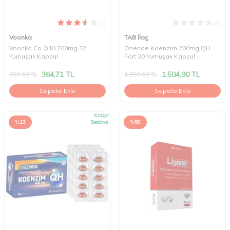
(1)
(0)
Voonka
TAB İlaç
Voonka Co Q10 200mg 32
Osende Koenzim 200mg QH
Yumuşak Kapsül
Fort 30 Yumuşak Kapsül
364,71
TL
1.504,90
TL
580,00
TL
1.899,00
TL
Sepete Ekle
Sepete Ekle
Kargo
%
13
Bedava
%
50