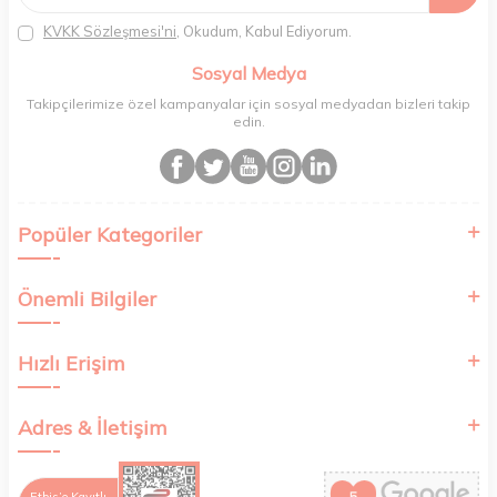
aynı şekilde faturalı ve orijinal ambalajlarda gönderim sağlıyoruz.
Paketleme sürecinde geri dönüştürülebilir malzemeler kullanarak
KVKK Sözleşmesi'ni
, Okudum, Kabul Ediyorum.
atık oranımızı en aza indiriyor ve daha yaşanabilir bir dünya
bilincinde hareket ediyoruz.
Sosyal Medya
Takipçilerimize özel kampanyalar için sosyal medyadan bizleri takip
edin.
Popüler Kategoriler
Önemli Bilgiler
Hızlı Erişim
Adres & İletişim
Etbis’e Kayıtlı