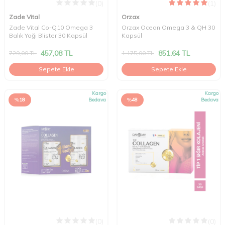
(0)
(1)
Zade Vital
Orzax
Zade Vital Co-Q10 Omega 3
Orzax Ocean Omega 3 & QH 30
Balık Yağı Blister 30 Kapsül
Kapsül
457,08
TL
851,64
TL
729,00
TL
1.175,00
TL
Sepete Ekle
Sepete Ekle
Kargo
Kargo
%
18
Bedava
%
48
Bedava
(0)
(0)