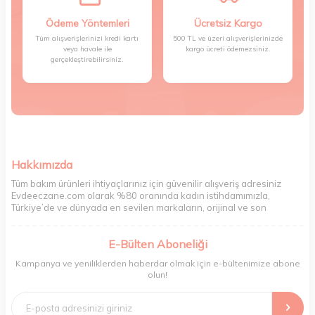
Ödeme Yöntemleri
Ücretsiz Kargo
Tüm alışverişlerinizi kredi kartı
500 TL ve üzeri alışverişlerinizde
veya havale ile
kargo ücreti ödemezsiniz.
gerçekleştirebilirsiniz.
Hakkımızda
Tüm bakım ürünleri ihtiyaçlarınız için güvenilir alışveriş adresiniz
Evdeeczane.com olarak %80 oranında kadın istihdamımızla,
Türkiye’de ve dünyada en sevilen markaların, orijinal ve son
kullanma tarihi garantili ürünlerini sizler için saklama koşullarında
uygun şekilde depolayıp, siparişlerinizin ardından özenle
E-Bülten Aboneliği
paketliyoruz. Herhangi bir durumdan dolayı olumsuz olarak geri
dönüş alınan siparişlerin memnuniyete dönüşmesi ekibimiz ve
Kampanya ve yeniliklerden haberdar olmak için e-bültenimize abone
müşteri temsilcilerimiz aracılığı ile gerekli tüm desteği sağlıyoruz.
olun!
2017 yılından bugüne, yüzlerce marka ve binlerce ürün seçeneğini
doğrudan markalardan ya da markaların yetkili Türkiye
distribütörlerinden faturalı olarak tedarik ediyor ve müşterilerimize