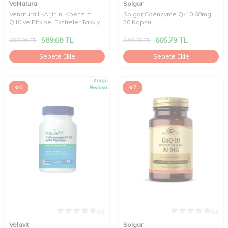
VeNatura
Solgar
Venatura L-Arjinin, Koenzim
Solgar Coenzyme Q-10 60mg
Q10 ve Bitkisel Ekstreler Takviye
30 Kapsül
Edici Gıda 60 Tablet
589,68
TL
605,79
TL
690,00
TL
648,50
TL
Sepete Ekle
Sepete Ekle
Kargo
%
5
Bedava
%
7
(0)
(0)
Velavit
Solgar