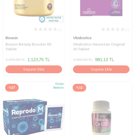
(0)
(0)
Bioxcin
Vitabiotics
Bioxcin Beauty Booster 60
Vitabiotics Neurozan Original
Tablet
30 Tablet
1.123,75
TL
981,13
TL
1.299,00
TL
1.099,00
TL
Sepete Ekle
Sepete Ekle
Kargo
%
27
Bedava
%
12