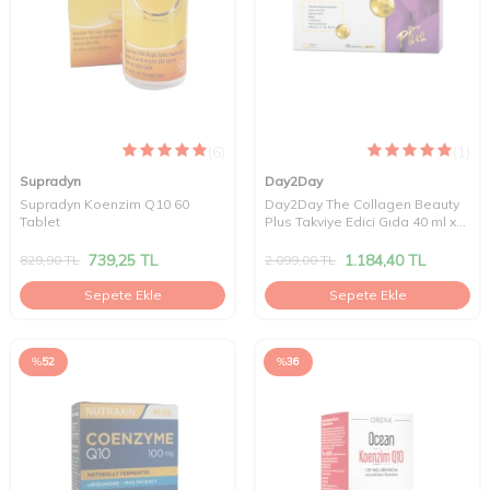
(6)
(1)
Supradyn
Day2Day
Supradyn Koenzim Q10 60
Day2Day The Collagen Beauty
Tablet
Plus Takviye Edici Gıda 40 ml x
30 Adet
739,25
TL
1.184,40
TL
829,90
TL
2.099,00
TL
Sepete Ekle
Sepete Ekle
%
52
%
36