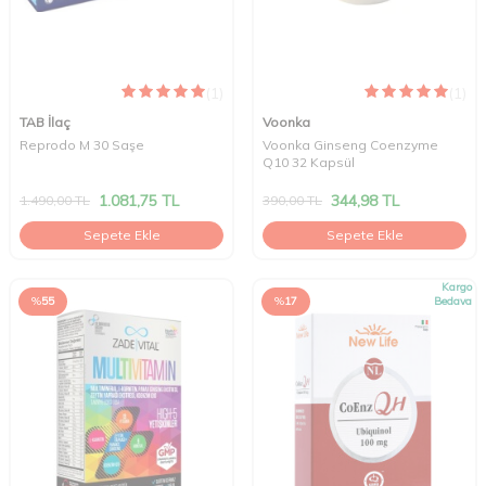
(1)
(1)
TAB İlaç
Voonka
Reprodo M 30 Saşe
Voonka Ginseng Coenzyme
Q10 32 Kapsül
1.081,75
TL
344,98
TL
1.490,00
TL
390,00
TL
Sepete Ekle
Sepete Ekle
Kargo
%
55
%
17
Bedava