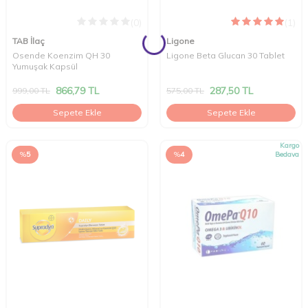
(0)
(1)
TAB İlaç
Ligone
Osende Koenzim QH 30
Ligone Beta Glucan 30 Tablet
Yumuşak Kapsül
866,79
TL
287,50
TL
999,00
TL
575,00
TL
Sepete Ekle
Sepete Ekle
Kargo
%
5
%
4
Bedava