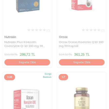
(0)
(0)
Nutraxin
Orzax
Nutraxin Plus Koenzim
Orzax Ocean Koenzim Q10 100
Coenzyme Q-10 100 mg 30
mg 30 Kapsül
Yumuşak Kapsül
286,72
TL
361,25
TL
599,99
TL
564,50
TL
Sepete Ekle
Sepete Ekle
Kargo
%
36
Bedava
%
7