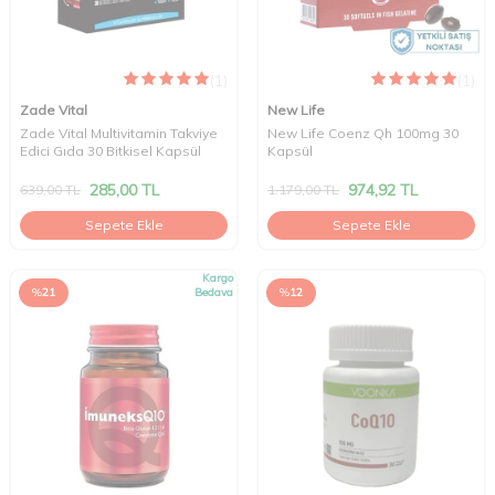
(1)
(1)
Zade Vital
New Life
Zade Vital Multivitamin Takviye
New Life Coenz Qh 100mg 30
Edici Gıda 30 Bitkisel Kapsül
Kapsül
285,00
TL
974,92
TL
639,00
TL
1.179,00
TL
Sepete Ekle
Sepete Ekle
Kargo
%
21
Bedava
%
12