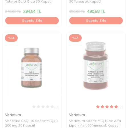
Takviye Edici Gıda 30 Kapsül
30 Yumuşak Kapsül
294,84
TL
490,58
TL
349,00
TL
650,00
TL
Sepete Ekle
Sepete Ekle
%
14
%
17
(0)
(2)
VeNatura
VeNatura
Venatura CoQ-10 Koenzim Q10
VeNatura Koenzim Q10 ve Alfa
200 mg 30 Kapsül
Lipoik Asit 60 Yumuşak Kapsül