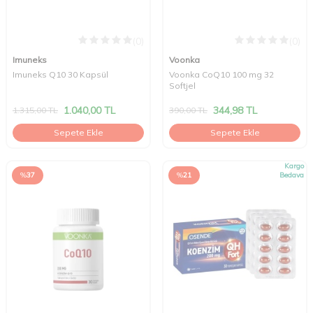
(0)
(0)
Imuneks
Voonka
Imuneks Q10 30 Kapsül
Voonka CoQ10 100 mg 32
Softjel
1.040,00
TL
344,98
TL
1.315,00
TL
390,00
TL
Sepete Ekle
Sepete Ekle
Kargo
%
37
%
21
Bedava