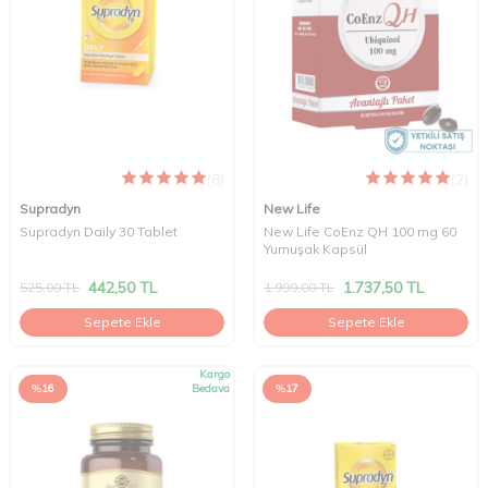
(8)
(2)
Supradyn
New Life
Supradyn Daily 30 Tablet
New Life CoEnz QH 100 mg 60
Yumuşak Kapsül
442,50
TL
1.737,50
TL
525,00
TL
1.999,00
TL
Sepete Ekle
Sepete Ekle
Kargo
%
16
Bedava
%
17