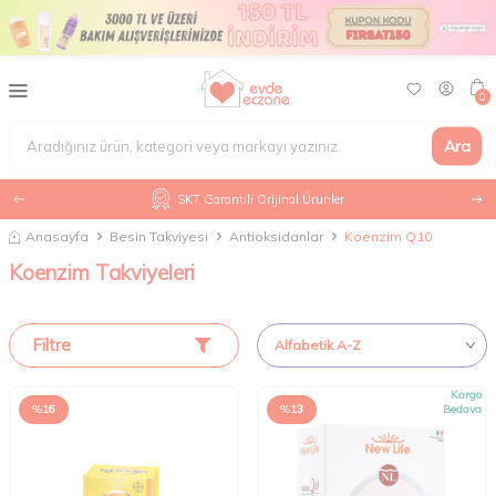
0
Ara
SKT Garantili Orijinal Ürünler
Anasayfa
Besin Takviyesi
Antioksidanlar
Koenzim Q10
Koenzim Takviyeleri
Filtre
Kargo
%
16
%
13
Bedava