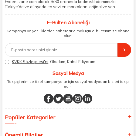
Evdeeczane.com olarak %80 oranında kadın istihdamımızla,
Türkiye’de ve dünyada en sevilen markaların, orijinal ve son
kullanma tarihi garantili ürünlerini sizler için saklama koşullarında
uygun şekilde depolayıp, siparişlerinizin ardından özenle
E-Bülten Aboneliği
paketliyoruz. Herhangi bir durumdan dolayı olumsuz olarak geri
dönüş alınan siparişlerin memnuniyete dönüşmesi ekibimiz ve
Kampanya ve yeniliklerden haberdar olmak için e-bültenimize abone
müşteri temsilcilerimiz aracılığı ile gerekli tüm desteği sağlıyoruz.
olun!
2017 yılından bugüne, yüzlerce marka ve binlerce ürün seçeneğini
doğrudan markalardan ya da markaların yetkili Türkiye
distribütörlerinden faturalı olarak tedarik ediyor ve müşterilerimize
aynı şekilde faturalı ve orijinal ambalajlarda gönderim sağlıyoruz.
Paketleme sürecinde geri dönüştürülebilir malzemeler kullanarak
KVKK Sözleşmesi'ni
, Okudum, Kabul Ediyorum.
atık oranımızı en aza indiriyor ve daha yaşanabilir bir dünya
bilincinde hareket ediyoruz.
Sosyal Medya
Takipçilerimize özel kampanyalar için sosyal medyadan bizleri takip
edin.
Popüler Kategoriler
Önemli Bilgiler