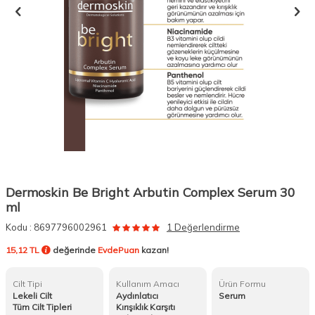
Dermoskin Be Bright Arbutin Complex Serum 30
ml
Kodu :
8697796002961
1 Değerlendirme
15,12 TL
değerinde
EvdePuan
kazan!
Cilt Tipi
Kullanım Amacı
Ürün Formu
Lekeli Cilt
Aydınlatıcı
Serum
Tüm Cilt Tipleri
Kırışıklık Karşıtı