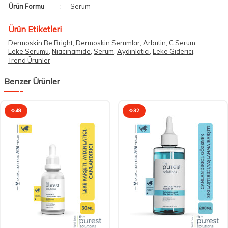
Ürün Formu
:
Serum
Ürün Etiketleri
Dermoskin Be Bright
,
Dermoskin Serumlar
,
Arbutin
,
C Serum
,
Leke Serumu
,
Niacinamide
,
Serum
,
Aydınlatıcı
,
Leke Giderici
,
Trend Ürünler
Benzer Ürünler
%
48
%
32