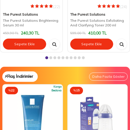
(22)
(24)
The Purest Solutions
The Purest Solutions
The Purest Solutions Brightening
The Purest Solutions Exfoliating
Serum 30 ml
And Clarifying Toner 200 ml
240,30
TL
410,00
TL
459,90
TL
599,00
TL
Sepete Ekle
Sepete Ekle
⚡Flaş İndirimler
Daha Fazla Göster
Kargo
%
22
Bedava
%
15