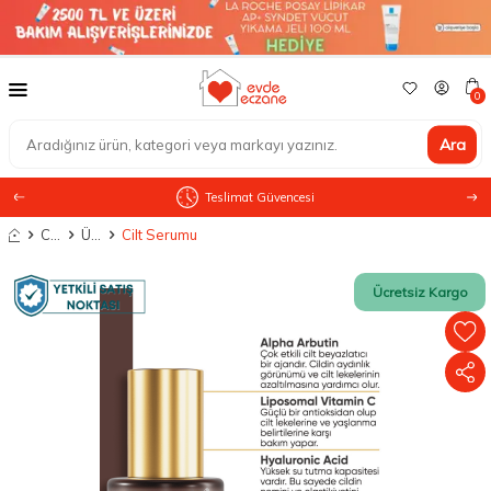
0
Ara
Teslimat Güvencesi
Anasayfa
Cilt Bakımı
Ürün Tipine Göre
Cilt Serumu
Ücretsiz Kargo