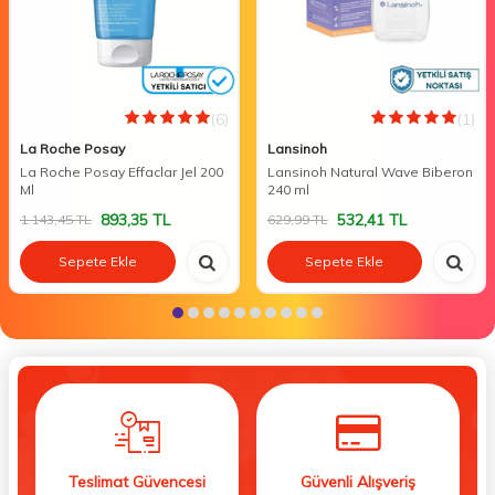
(6)
(1)
La Roche Posay
Lansinoh
La Roche Posay Effaclar Jel 200
Lansinoh Natural Wave Biberon
Ml
240 ml
893,35
TL
532,41
TL
1.143,45
TL
629,99
TL
Sepete Ekle
Sepete Ekle
Teslimat Güvencesi
Güvenli Alışveriş