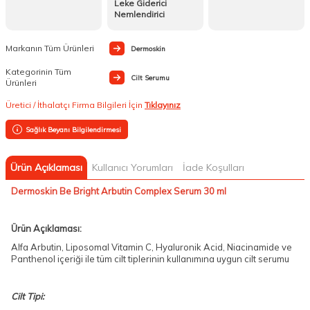
Leke Giderici
Nemlendirici
Markanın Tüm Ürünleri
Dermoskin
Kategorinin Tüm
Cilt Serumu
Ürünleri
Üretici / İthalatçı Firma Bilgileri İçin
Tıklayınız
Sağlık Beyanı Bilgilendirmesi
Ürün Açıklaması
Kullanıcı Yorumları
İade Koşulları
Dermoskin Be Bright Arbutin Complex Serum 30 ml
Ürün Açıklaması:
Alfa Arbutin, Liposomal Vitamin C, Hyaluronik Acid, Niacinamide ve
Panthenol içeriği ile tüm cilt tiplerinin kullanımına uygun cilt serumu
Cilt Tipi: