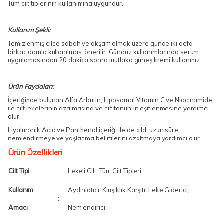
Tüm cilt tiplerinin kullanımına uygundur.
Kullanım Şekli:
Temizlenmiş cilde sabah ve akşam olmak üzere günde iki defa
birkaç damla kullanılması önerilir. Gündüz kullanımlarında serum
uygulamasından 20 dakika sonra mutlaka güneş kremi kullanınız.
Ürün Faydaları:
İçeriğinde bulunan Alfa Arbutin, Liposomal Vitamin C ve Niacinamide
ile cilt lekelerinin azalmasına ve cilt tonunun eşitlenmesine yardımcı
olur.
Hyaluronik Acid ve Panthenol içeriği ile de cildi uzun süre
nemlendirmeye ve yaşlanma belirtilerini azaltmaya yardımcı olur.
Ürün Özellikleri
Cilt Tipi
:
Lekeli Cilt, Tüm Cilt Tipleri
Kullanım
Aydınlatıcı, Kırışıklık Karşıtı, Leke Giderici,
:
Amacı
Nemlendirici