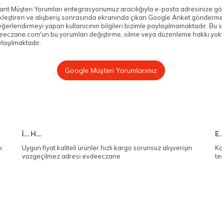
nt Müşteri Yorumları entegrasyonumuz aracılığıyla e-posta adresinize gön
ekleştiren ve alışberiş sonrasında ekranında çıkan Google Anket gönderme i
rlendirmeyi yapan kullanıcının bilgileri bizimle paylaşılmamaktadır. Bu s
eeczane.com'un bu yorumları değiştirme, silme veya düzenleme hakkı yokt
ylaşılmaktadır.
Google Müşteri Yorumlarımız
İ.... H....
E..
k
Uygun fiyat kaliteli ürünler hızlı kargo sorunsuz alışverişin
Ka
vazgeçilmez adresi evdeeczane
te