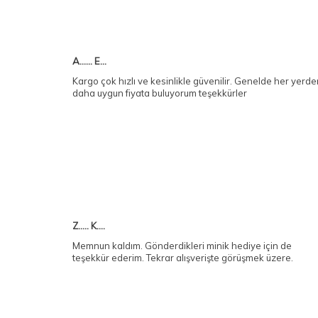
A...... E...
Kargo çok hızlı ve kesinlikle güvenilir. Genelde her yerd
daha uygun fiyata buluyorum teşekkürler
Z..... K....
Memnun kaldım. Gönderdikleri minik hediye için de
teşekkür ederim. Tekrar alışverişte görüşmek üzere.