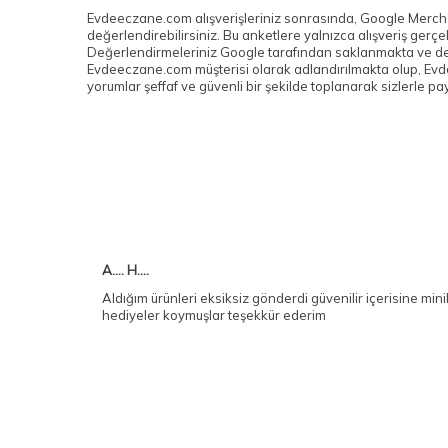
Evdeeczane.com alışverişleriniz sonrasında, Google Mercha
değerlendirebilirsiniz. Bu anketlere yalnızca alışveriş gerç
Değerlendirmeleriniz Google tarafından saklanmakta ve değe
Evdeeczane.com müşterisi olarak adlandırılmakta olup, Evd
yorumlar şeffaf ve güvenli bir şekilde toplanarak sizlerle pa
A.... H....
Aldığım ürünleri eksiksiz gönderdi güvenilir içerisine mini
hediyeler koymuşlar teşekkür ederim