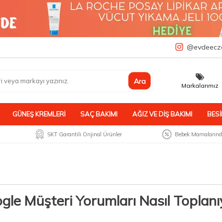
a
@evdeecz
Ara
Markalarımız
GÜNEŞ KREMLERI
SAÇ BAKIMI
AĞIZ VE DIŞ BAKIMI
BESI
SKT Garantili Orijinal Ürünler
Bebek Mamalarında
gle Müşteri Yorumları Nasıl Toplanı