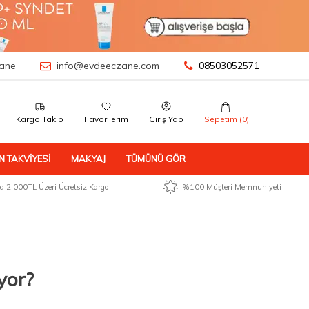
ane
info@evdeeczane.com
08503052571
Kargo Takip
Favorilerim
Giriş Yap
Sepetim (
0
)
N TAKVIYESI
MAKYAJ
TÜMÜNÜ GÖR
 2.000TL Üzeri Ücretsiz Kargo
%100 Müşteri Memnuniyeti
yor?