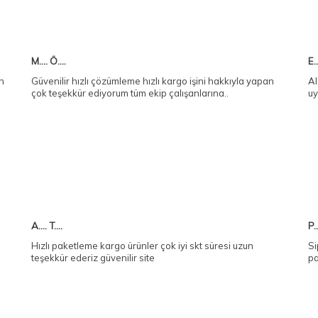
M.... Ö....
E..
en
Güvenilir hızlı çözümleme hızlı kargo işini hakkıyla yapan
Al
çok teşekkür ediyorum tüm ekip çalışanlarına..
uy
A.... T....
P..
Hızlı paketleme kargo ürünler çok iyi skt süresi uzun
Si
teşekkür ederiz güvenilir site
pa