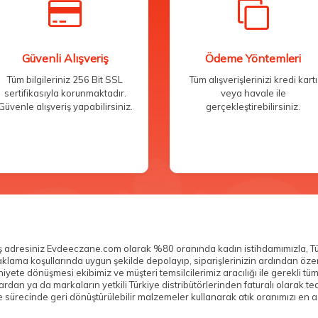
Güvenli Alışveriş
Ödeme Yöntemleri
Tüm bilgileriniz 256 Bit SSL
Tüm alışverişlerinizi kredi kartı
sertifikasıyla korunmaktadır.
veya havale ile
Güvenle alışveriş yapabilirsiniz.
gerçekleştirebilirsiniz.
veriş adresiniz Evdeeczane.com olarak %80 oranında kadın istihdamımızla, T
n saklama koşullarında uygun şekilde depolayıp, siparişlerinizin ardından ö
yete dönüşmesi ekibimiz ve müşteri temsilcilerimiz aracılığı ile gerekli tü
n ya da markaların yetkili Türkiye distribütörlerinden faturalı olarak teda
sürecinde geri dönüştürülebilir malzemeler kullanarak atık oranımızı en az