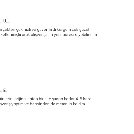
... U....
rçekten çok hızlı ve güvenilirdi kargom çok güzel
ketlenmiştii artık alışverişimin yeni adresi diyebilirimm
.. E.
ünlerini orijinal satan bir site şuana kadar 4-5 kere
ışveriş yaptım ve hepsinden de memnun kaldım