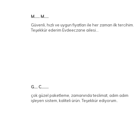
M...... M.....
Güvenli, hızlı ve uygun fiyatları ile her zaman ilk tercihim.
Teşekkür ederim Evdeeczane ailesi...
G.... C........
çok güzel paketleme, zamanında teslimat, adım adım
işleyen sistem, kaliteli ürün. Teşekkür ediyorum..