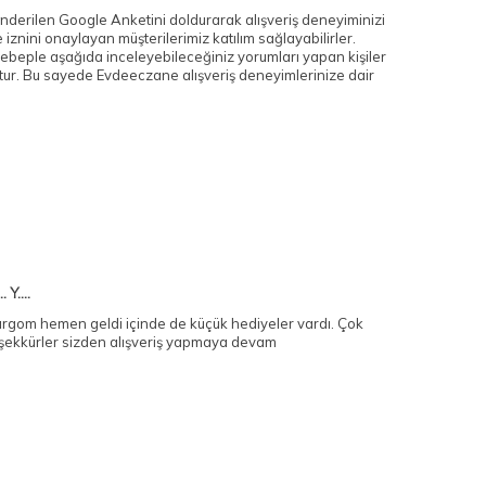
derilen Google Anketini doldurarak alışveriş deneyiminizi
znini onaylayan müşterilerimiz katılım sağlayabilirler.
ebeple aşağıda inceleyebileceğiniz yorumları yapan kişiler
ur. Bu sayede Evdeeczane alışveriş deneyimlerinize dair
.. Y....
rgom hemen geldi içinde de küçük hediyeler vardı. Çok
şekkürler sizden alışveriş yapmaya devam