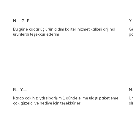
N..... G.. E....
Y..
Bu güne kadar üç ürün aldım kaliteli hizmet kaliteli orijinal
Ge
ürünlerdi teşekkür ederim
pa
R.... Y.....
N..
Kargo çok hızlıydı siparişim 1 günde elime ulaştı paketleme
Ür
çok güzeldi ve hediye için teşekkürler
al