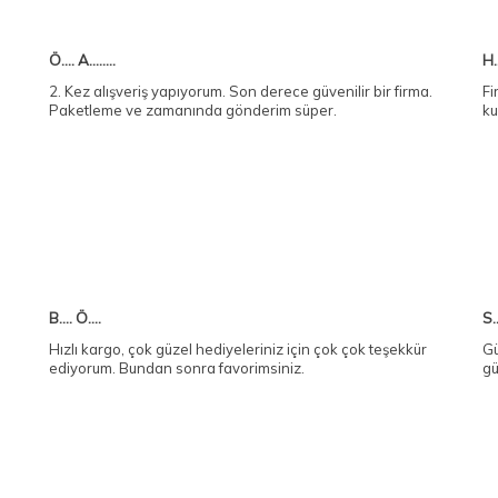
Ö.... A........
H..
2. Kez alışveriş yapıyorum. Son derece güvenilir bir firma.
Fi
Paketleme ve zamanında gönderim süper.
ku
B.... Ö....
S..
Hızlı kargo, çok güzel hediyeleriniz için çok çok teşekkür
Gü
ediyorum. Bundan sonra favorimsiniz.
gü