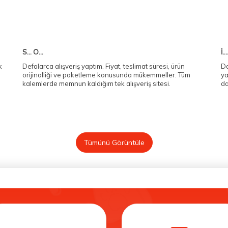
S... O...
İ...
k
Defalarca alışveriş yaptım. Fiyat, teslimat süresi, ürün
Da
orijinalliği ve paketleme konusunda mükemmeller. Tüm
ya
kalemlerde memnun kaldığım tek alışveriş sitesi.
da
Tümünü Görüntüle