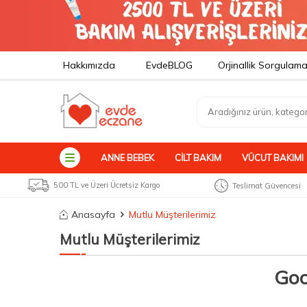
Hakkımızda
EvdeBLOG
Orjinallik Sorgulam
ANNE BEBEK
CILT BAKIM
VÜCUT BAKIMI
500 TL ve Üzeri Ücretsiz Kargo
Teslimat Güvencesi
Anasayfa
Mutlu Müşterilerimiz
Mutlu Müşterilerimiz
Goo