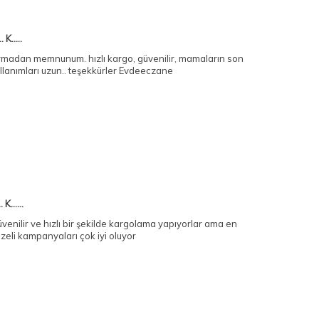
. K.....
rmadan memnunum. hızlı kargo, güvenilir, mamaların son
llanımları uzun.. teşekkürler Evdeeczane
. K......
venilir ve hızlı bir şekilde kargolama yapıyorlar ama en
zeli kampanyaları çok iyi oluyor