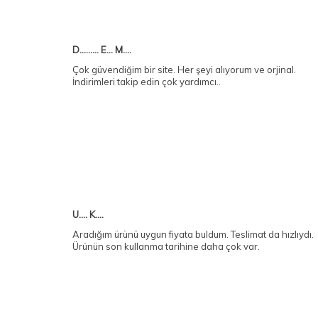
D......... E... M....
Çok güvendiğim bir site. Her şeyi alıyorum ve orjinal.
İndirimleri takip edin çok yardımcı..
U.... K....
Aradığım ürünü uygun fiyata buldum. Teslimat da hızlıydı.
Ürünün son kullanma tarihine daha çok var.