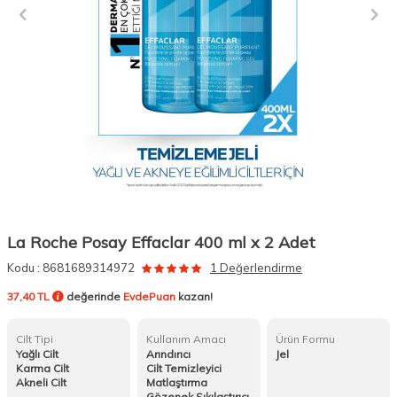
La Roche Posay Effaclar 400 ml x 2 Adet
Kodu :
8681689314972
1 Değerlendirme
37,40 TL
değerinde
EvdePuan
kazan!
Cilt Tipi
Kullanım Amacı
Ürün Formu
Yağlı Cilt
Arındırıcı
Jel
Karma Cilt
Cilt Temizleyici
Akneli Cilt
Matlaştırma
Gözenek Sıkılaştırıcı