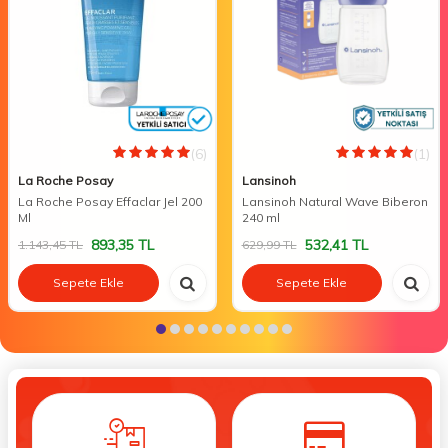
(6)
(1)
La Roche Posay
Lansinoh
La Roche Posay Effaclar Jel 200
Lansinoh Natural Wave Biberon
Ml
240 ml
893,35
TL
532,41
TL
1.143,45
TL
629,99
TL
Sepete Ekle
Sepete Ekle