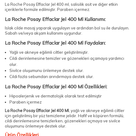
La Roche Posay Effaclar Jel 400 ml, salisilik asit ve diğer etkin
içeriklerle formüle edilmiştir. Paraben içermez.
La Roche Posay Effaclar Jel 400 Ml Kullanımı:
Islak cilde masaj yaparak uygulayın ve ardından bol su ile durulayın.
Sabah ve/veya akşam kullanımı uygundur.
La Roche Posay Effaclar Jel 400 Ml Faydaları:
Yağlı ve akneye eğilimli ciltler geliştirilmiştir.
Cildi derinlemesine temizler ve gözenekleri açamaya yardımcı
olur.
Sivilce oluşumunu önlemeye destek olur.
Cildi fazla sebumdan arındırmaya destek olur.
La Roche Posay Effaclar Jel 400 Ml Özellikleri:
Hipoalerjenik ve dermatolojik olarak test edilmiştir
Paraben içermez
La Roche Posay Effaclar Jel 400 Ml
, yağlı ve akneye eğilimli ciltler
için geliştirilmiş bir yüz temizleme jelidir. Hafif ve köpüren formülü,
cildi derinlemesine temizlerken, gözenekleri açmaya ve sivilce
oluşumunu önlemeye destek olur.
Ürün Özellikleri