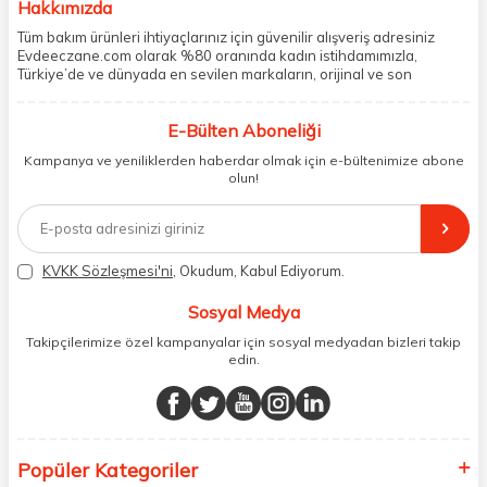
Hakkımızda
Tüm bakım ürünleri ihtiyaçlarınız için güvenilir alışveriş adresiniz
Evdeeczane.com olarak %80 oranında kadın istihdamımızla,
Türkiye’de ve dünyada en sevilen markaların, orijinal ve son
kullanma tarihi garantili ürünlerini sizler için saklama koşullarında
uygun şekilde depolayıp, siparişlerinizin ardından özenle
E-Bülten Aboneliği
paketliyoruz. Herhangi bir durumdan dolayı olumsuz olarak geri
dönüş alınan siparişlerin memnuniyete dönüşmesi ekibimiz ve
Kampanya ve yeniliklerden haberdar olmak için e-bültenimize abone
müşteri temsilcilerimiz aracılığı ile gerekli tüm desteği sağlıyoruz.
olun!
2017 yılından bugüne, yüzlerce marka ve binlerce ürün seçeneğini
doğrudan markalardan ya da markaların yetkili Türkiye
distribütörlerinden faturalı olarak tedarik ediyor ve müşterilerimize
aynı şekilde faturalı ve orijinal ambalajlarda gönderim sağlıyoruz.
Paketleme sürecinde geri dönüştürülebilir malzemeler kullanarak
KVKK Sözleşmesi'ni
, Okudum, Kabul Ediyorum.
atık oranımızı en aza indiriyor ve daha yaşanabilir bir dünya
bilincinde hareket ediyoruz.
Sosyal Medya
Takipçilerimize özel kampanyalar için sosyal medyadan bizleri takip
edin.
Popüler Kategoriler