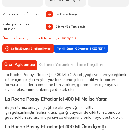
Markanın Tüm Ürünleri
La Roche Posay
Kategorinin Tüm
Cilt ve Yüz Temizleyici
Ürünleri
Üretici / İthalatçı Firma Bilgileri İçin
Tıklayınız
Sağlık Beyanı Bilgilendirmesi
Yetkili Satıcı Güvencesi | KEŞFET
Ürün Açıklaması
Kullanıcı Yorumları
İade Koşulları
La Roche Posay Effaclar Jel 400 Ml x 2 Adet , yağlı ve akneye eğilimli
ciltler için geliştirilmiş bir yüz temizleme jelidir. Hafif ve köpüren
formülü, cildi derinlemesine temizlerken, gözenekleri açmaya ve
sivilce oluşumunu önlemeye destek olur.
La Roche Posay Effaclar Jel 400 Ml Ne İşe Yarar:
Bu yüz temizleme jeli, yağlı ve akneye eğilimli ciltler
için geliştirilmiştir. Salisilik asit içeriği sayesinde cildi temizlemeye,
gözenekleri sıkılaştırmaya sivilce oluşumunu önlemeye destek olur.
La Roche Posay Effaclar Jel 400 Ml Ürün İçeriği: