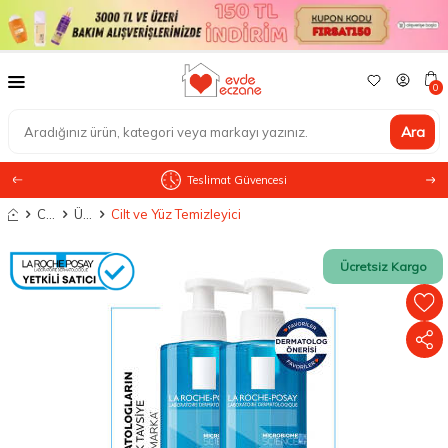
0
Ara
Teslimat Güvencesi
Anasayfa
Cilt Bakımı
Ürün Tipine Göre
Cilt ve Yüz Temizleyici
Ücretsiz Kargo