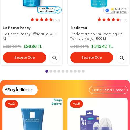
(60)
(58)
La Roche Posay
Bioderma
La Roche Posay Effaclar Jel 400
Bioderma Sebium Foaming Gel
Ml
Temizleme Jeli 500 Ml
896,96
TL
1.343,42
TL
1.229,90
TL
1.669,00
TL
Sepete Ekle
Sepete Ekle
⚡Flaş İndirimler
Daha Fazla Göster
Kargo
%
22
Bedava
%
15