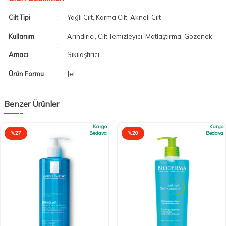
Cilt Tipi
:
Yağlı Cilt, Karma Cilt, Akneli Cilt
Kullanım
Arındırıcı, Cilt Temizleyici, Matlaştırma, Gözenek
:
Amacı
Sıkılaştırıcı
Ürün Formu
:
Jel
Benzer Ürünler
Kargo
Kargo
%
27
Bedava
%
20
Bedava