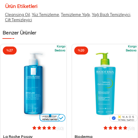
Ürün Etiketleri
Cleansing Oil
,
Yüz Temizleme
,
Temizleme Yağı
,
Yağ Bazlı Temizleyici
,
Cilt Temizleyici
Benzer Ürünler
Kargo
Kargo
%
27
Bedava
%
20
Bedava
(60)
(58)
La Roche Posay
Bioderma