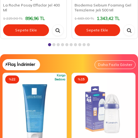
La Roche Posay Effaclar Jel 400
Bioderma Sebium Foaming Gel
Ml
Temizleme Jeli 500 Ml
896,96
TL
1.343,42
TL
1.229,90
TL
1.669,00
TL
Sepete Ekle
Sepete Ekle
⚡Flaş İndirimler
Daha Fazla Göster
Kargo
%
22
Bedava
%
15