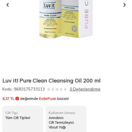
Luv it! Pure Clean Cleansing Oil 200 ml
Kodu :
8683175733113
0 Değerlendirme
6,37 TL
değerinde
EvdePuan
kazan!
Cilt Tipi
Kullanım Amacı
Tüm Cilt Tipleri
Arındırıcı
Cilt Temizleyici
Vücut Yağı