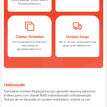
hızlıca gideriyor, çözüm sürecini
titizlikle yönetiyoruz.
Ödeme Yöntemleri
Ücretsiz Kargo
Tüm alışverişlerinizi kredi kartı
500 TL ve üzeri alışverişlerinizde
veya havale ile
kargo ücreti ödemezsiniz.
gerçekleştirebilirsiniz.
Hakkımızda
Tüm bakım ürünleri ihtiyaçlarınız için güvenilir alışveriş adresiniz
Evdeeczane.com olarak %80 oranında kadın istihdamımızla,
Türkiye’de ve dünyada en sevilen markaların, orijinal ve son
kullanma tarihi garantili ürünlerini sizler için saklama koşullarında