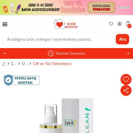
0
Ara
Teslimat Güvencesi
Anasayfa
Cilt Bakımı
Ürün Tipine Göre
Cilt ve Yüz Temizleyici