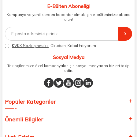
uygun şekilde depolayıp, siparişlerinizin ardından özenle
E-Bülten Aboneliği
paketliyoruz. Herhangi bir durumdan dolayı olumsuz olarak geri
dönüş alınan siparişlerin memnuniyete dönüşmesi ekibimiz ve
Kampanya ve yeniliklerden haberdar olmak için e-bültenimize abone
müşteri temsilcilerimiz aracılığı ile gerekli tüm desteği sağlıyoruz.
olun!
2017 yılından bugüne, yüzlerce marka ve binlerce ürün seçeneğini
doğrudan markalardan ya da markaların yetkili Türkiye
distribütörlerinden faturalı olarak tedarik ediyor ve müşterilerimize
aynı şekilde faturalı ve orijinal ambalajlarda gönderim sağlıyoruz.
Paketleme sürecinde geri dönüştürülebilir malzemeler kullanarak
KVKK Sözleşmesi'ni
, Okudum, Kabul Ediyorum.
atık oranımızı en aza indiriyor ve daha yaşanabilir bir dünya
bilincinde hareket ediyoruz.
Sosyal Medya
Takipçilerimize özel kampanyalar için sosyal medyadan bizleri takip
edin.
Popüler Kategoriler
Önemli Bilgiler