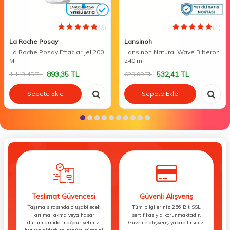
(6)
(1)
La Roche Posay
Lansinoh
La Roche Posay Effaclar Jel 200
Lansinoh Natural Wave Biberon
Ml
240 ml
893,35
TL
532,41
TL
1.143,45
TL
629,99
TL
Sepete Ekle
Sepete Ekle
Teslimat Güvencesi
Güvenli Alışveriş
Taşıma sırasında oluşabilecek
Tüm bilgileriniz 256 Bit SSL
kırılma, akma veya hasar
sertifikasıyla korunmaktadır.
durumlarında mağduriyetinizi
Güvenle alışveriş yapabilirsiniz.