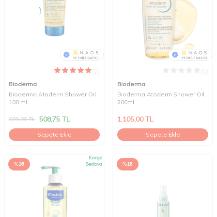
(2)
(0)
Bioderma
Bioderma
Bioderma Atoderm Shower Oil
Bioderma Atoderm Shower Oil
100 ml
200ml
508,75
TL
1.105,00
TL
689,00
TL
Sepete Ekle
Sepete Ekle
Kargo
%
16
Bedava
%
16