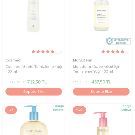
(35)
(6)
Cosmed
Maru.Derm
Cosmed Atopia Temizleme Yağı
Maruderm Yüz ve Vücut İçin
400 ml
Temizleme Yağı 400 ml
712,50
TL
437,50
TL
1.099,90
TL
699,90
TL
Sepete Ekle
Sepete Ekle
Kargo
Kargo
%
5
Bedava
%
27
Bedava