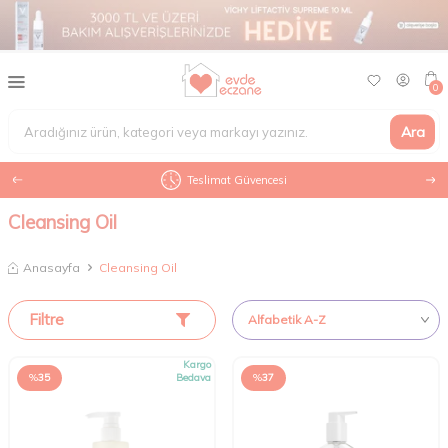
0
Ara
Teslimat Güvencesi
Cleansing Oil
Anasayfa
Cleansing Oil
Filtre
Kargo
%
35
Bedava
%
37