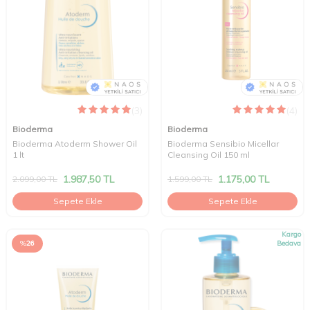
(3)
(4)
Bioderma
Bioderma
Bioderma Atoderm Shower Oil
Bioderma Sensibio Micellar
1 lt
Cleansing Oil 150 ml
1.987,50
TL
1.175,00
TL
2.099,00
TL
1.599,00
TL
Sepete Ekle
Sepete Ekle
Kargo
%
26
Bedava