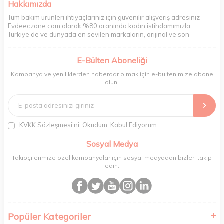
Hakkımızda
Tüm bakım ürünleri ihtiyaçlarınız için güvenilir alışveriş adresiniz
Evdeeczane.com olarak %80 oranında kadın istihdamımızla,
Türkiye’de ve dünyada en sevilen markaların, orijinal ve son
kullanma tarihi garantili ürünlerini sizler için saklama koşullarında
uygun şekilde depolayıp, siparişlerinizin ardından özenle
E-Bülten Aboneliği
paketliyoruz. Herhangi bir durumdan dolayı olumsuz olarak geri
dönüş alınan siparişlerin memnuniyete dönüşmesi ekibimiz ve
Kampanya ve yeniliklerden haberdar olmak için e-bültenimize abone
müşteri temsilcilerimiz aracılığı ile gerekli tüm desteği sağlıyoruz.
olun!
2017 yılından bugüne, yüzlerce marka ve binlerce ürün seçeneğini
doğrudan markalardan ya da markaların yetkili Türkiye
distribütörlerinden faturalı olarak tedarik ediyor ve müşterilerimize
aynı şekilde faturalı ve orijinal ambalajlarda gönderim sağlıyoruz.
Paketleme sürecinde geri dönüştürülebilir malzemeler kullanarak
KVKK Sözleşmesi'ni
, Okudum, Kabul Ediyorum.
atık oranımızı en aza indiriyor ve daha yaşanabilir bir dünya
bilincinde hareket ediyoruz.
Sosyal Medya
Takipçilerimize özel kampanyalar için sosyal medyadan bizleri takip
edin.
Popüler Kategoriler