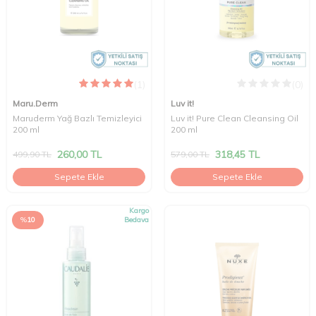
(1)
(0)
Maru.Derm
Luv it!
Maruderm Yağ Bazlı Temizleyici
Luv it! Pure Clean Cleansing Oil
200 ml
200 ml
260,00
TL
318,45
TL
499,90
TL
579,00
TL
Sepete Ekle
Sepete Ekle
Kargo
%
10
Bedava