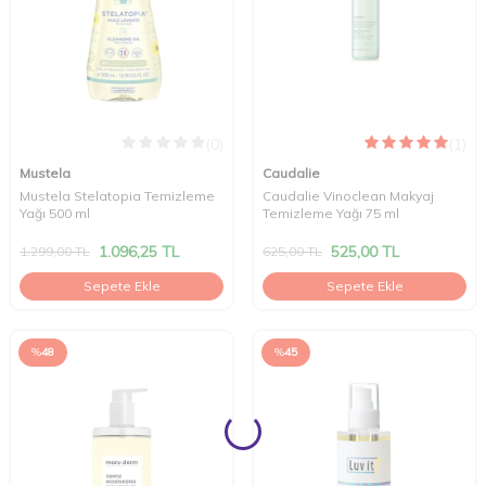
(0)
(1)
Mustela
Caudalie
Mustela Stelatopia Temizleme
Caudalie Vinoclean Makyaj
Yağı 500 ml
Temizleme Yağı 75 ml
1.096,25
TL
525,00
TL
1.299,00
TL
625,00
TL
Sepete Ekle
Sepete Ekle
%
48
%
45