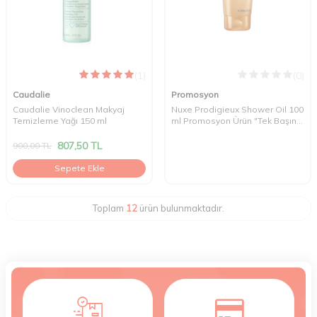
(1)
(0)
Caudalie
Promosyon
Caudalie Vinoclean Makyaj
Nuxe Prodigieux Shower Oil 100
Temizleme Yağı 150 ml
ml Promosyon Ürün "Tek Başına
Satılmaz"
807,50
TL
900,00
TL
Sepete Ekle
Toplam
12
ürün bulunmaktadır.