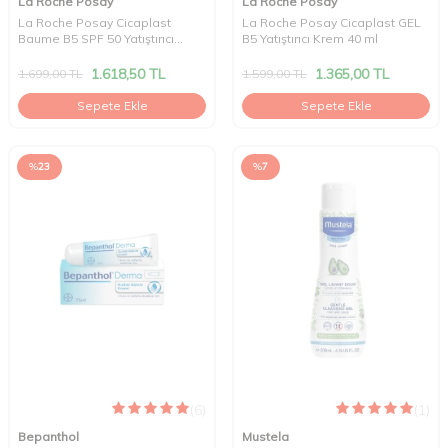
La Roche Posay
La Roche Posay
La Roche Posay Cicaplast
La Roche Posay Cicaplast GEL
Baume B5 SPF 50 Yatıştırıcı
B5 Yatıştırıcı Krem 40 ml
Krem 40 ml
1.618,50
TL
1.365,00
TL
1.699,00
TL
1.599,00
TL
Sepete Ekle
Sepete Ekle
%
23
%
7
(6)
(1)
Bepanthol
Mustela