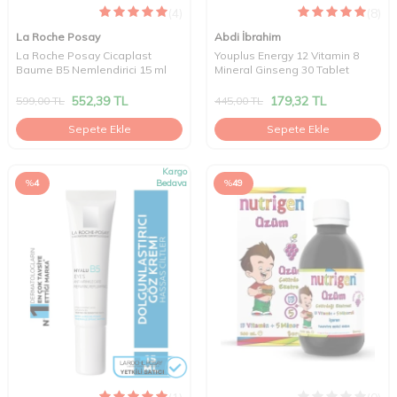
(4)
(8)
La Roche Posay
Abdi İbrahim
La Roche Posay Cicaplast
Youplus Energy 12 Vitamin 8
Baume B5 Nemlendirici 15 ml
Mineral Ginseng 30 Tablet
552,39
TL
179,32
TL
599,00
TL
445,00
TL
Sepete Ekle
Sepete Ekle
Kargo
%
4
Bedava
%
49