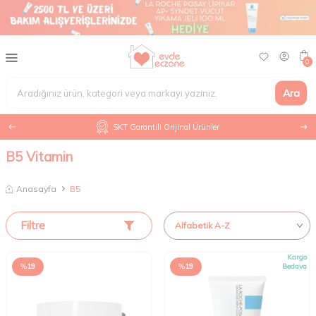
0
Ara
SKT Garantili Orijinal Ürünler
B5 Vitamin
Anasayfa
B5
Filtre
Kargo
%
19
%
19
Bedava