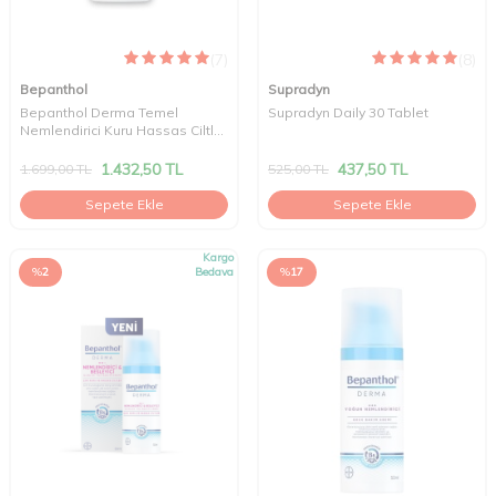
(7)
(8)
Bepanthol
Supradyn
Bepanthol Derma Temel
Supradyn Daily 30 Tablet
Nemlendirici Kuru Hassas Ciltler
Losyon 400 ml
1.432,50
TL
437,50
TL
1.699,00
TL
525,00
TL
Sepete Ekle
Sepete Ekle
Kargo
%
2
Bedava
%
17