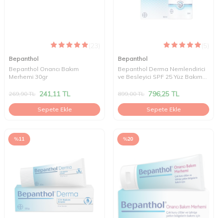
(23)
(5)
Bepanthol
Bepanthol
Bepanthol Onarıcı Bakım
Bepanthol Derma Nemlendirici
Merhemi 30gr
ve Besleyici SPF 25 Yüz Bakım
Kremi 50 ml
241,11
TL
796,25
TL
269,90
TL
899,00
TL
Sepete Ekle
Sepete Ekle
%
11
%
20