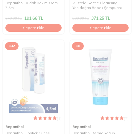
Bepanthol Dudak Bakım Kremi
Mustela Gentle Cleansing
7.5ml
Yenidoğan Bebek Şampuanı
200 ml
191,66
TL
371,25
TL
249,90
TL
399,00
TL
Sepete Ekle
Sepete Ekle
%
42
%
8
(1)
(2)
Bepanthol
Bepanthol
Bepanthol Lipstick Güneş
Bepanthol Derma Yoğun