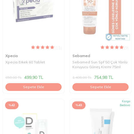
(11)
(9)
Xpecia
Sebamed
Xpecia Erkek 60 Tablet
Sebamed Sun Spf 50 Çok Yönlü
Koruyucu Güneş Kremi 75ml
499,90
TL
754,98
TL
650,00
TL
1.400,00
TL
Sepete Ekle
Sepete Ekle
Kargo
%
42
%
43
Bedava