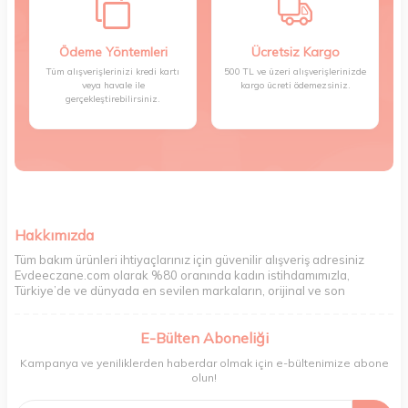
Ödeme Yöntemleri
Ücretsiz Kargo
Tüm alışverişlerinizi kredi kartı
500 TL ve üzeri alışverişlerinizde
veya havale ile
kargo ücreti ödemezsiniz.
gerçekleştirebilirsiniz.
Hakkımızda
Tüm bakım ürünleri ihtiyaçlarınız için güvenilir alışveriş adresiniz
Evdeeczane.com olarak %80 oranında kadın istihdamımızla,
Türkiye’de ve dünyada en sevilen markaların, orijinal ve son
kullanma tarihi garantili ürünlerini sizler için saklama koşullarında
uygun şekilde depolayıp, siparişlerinizin ardından özenle
E-Bülten Aboneliği
paketliyoruz. Herhangi bir durumdan dolayı olumsuz olarak geri
dönüş alınan siparişlerin memnuniyete dönüşmesi ekibimiz ve
Kampanya ve yeniliklerden haberdar olmak için e-bültenimize abone
müşteri temsilcilerimiz aracılığı ile gerekli tüm desteği sağlıyoruz.
olun!
2017 yılından bugüne, yüzlerce marka ve binlerce ürün seçeneğini
doğrudan markalardan ya da markaların yetkili Türkiye