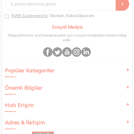
distribütörlerinden faturalı olarak tedarik ediyor ve müşterilerimize
aynı şekilde faturalı ve orijinal ambalajlarda gönderim sağlıyoruz.
Paketleme sürecinde geri dönüştürülebilir malzemeler kullanarak
KVKK Sözleşmesi'ni
, Okudum, Kabul Ediyorum.
atık oranımızı en aza indiriyor ve daha yaşanabilir bir dünya
bilincinde hareket ediyoruz.
Sosyal Medya
Takipçilerimize özel kampanyalar için sosyal medyadan bizleri takip
edin.
Popüler Kategoriler
Önemli Bilgiler
Hızlı Erişim
Adres & İletişim