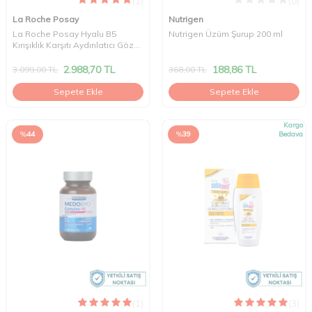
(1)
(0)
La Roche Posay
Nutrigen
La Roche Posay Hyalu B5
Nutrigen Üzüm Şurup 200 ml
Kırışıklık Karşıtı Aydınlatıcı Göz
Kremi 15 ml
2.988,70
TL
188,86
TL
3.099,00
TL
368,00
TL
Sepete Ekle
Sepete Ekle
Kargo
%
44
%
39
Bedava
(1)
(3)