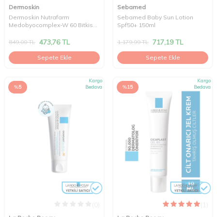
Dermoskin
Sebamed
Dermoskin Nutrafarm
Sebamed Baby Sun Lotion
Medobyocomplex-W 60 Bitkisel
Spf50+ 150ml
Kapsül
473,76
TL
717,19
TL
849,00
TL
1.179,99
TL
Sepete Ekle
Sepete Ekle
Kargo
Kargo
%
5
Bedava
%
15
Bedava
(0)
(1)