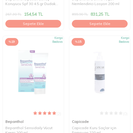
Koruyucu Spf 30 4.5 gr Dudak
Nemlendirici Losyon 200 ml
Bakım Kremi
154,54
TL
831,25
TL
267,30
TL
899,90
TL
Sepete Ekle
Sepete Ekle
Kargo
Kargo
%
19
Bedava
%
15
Bedava
(2)
(0)
Bepanthol
Capicade
Bepanthol Sensidaily Vücut
Capicade Kuru Saçlar için
Kremi 200 ml
Şampuan 220 ml