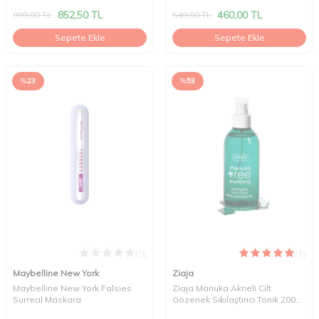
Şampuan 500 ml
852,50
TL
460,00
TL
999,00
TL
549,00
TL
Sepete Ekle
Sepete Ekle
%
23
%
53
(0)
(1)
Maybelline New York
Ziaja
Maybelline New York Falsies
Ziaja Manuka Akneli Cilt
Surreal Maskara
Gözenek Sıkılaştırıcı Tonik 200
ml