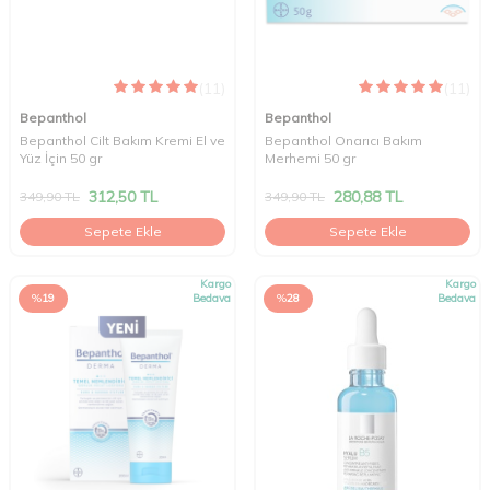
(11)
(11)
Bepanthol
Bepanthol
Bepanthol Cilt Bakım Kremi El ve
Bepanthol Onarıcı Bakım
Yüz İçin 50 gr
Merhemi 50 gr
312,50
TL
280,88
TL
349,90
TL
349,90
TL
Sepete Ekle
Sepete Ekle
Kargo
Kargo
%
19
Bedava
%
28
Bedava