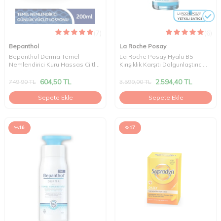
(7)
(6)
Bepanthol
La Roche Posay
Bepanthol Derma Temel
La Roche Posay Hyalu B5
Nemlendirici Kuru Hassas Ciltler
Kırışıklık Karşıtı Dolgunlaştırıcı
Losyon 200 ml
Serum 30 ml
604,50
TL
2.594,40
TL
749,90
TL
3.599,00
TL
Sepete Ekle
Sepete Ekle
%
16
%
17