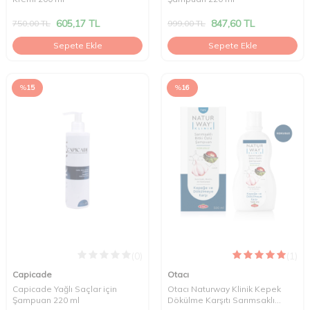
605,17
TL
847,60
TL
750,00
TL
999,00
TL
Sepete Ekle
Sepete Ekle
%
15
%
16
(0)
(1)
Capicade
Otacı
Capicade Yağlı Saçlar için
Otacı Naturway Klinik Kepek
Şampuan 220 ml
Dökülme Karşıtı Sarımsaklı