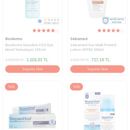
(5)
(6)
Bioderma
Sebamed
Bioderma Sensibio H2O Eye
Sebamed Sun Multi Protect
Misel Temizleyici 125 ml
Lotion SPF50 150ml
1.202,33
TL
717,19
TL
1.500,00
TL
1.533,99
TL
Sepete Ekle
Sepete Ekle
%
11
%
11