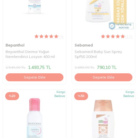
(9)
(12)
Bepanthol
Sebamed
Bepanthol Derma Yoğun
Sebamed Baby Sun Sprey
Nemlendirici Losyon 400 ml
Spf50 200ml
1.493,75
TL
790,10
TL
1.549,00
TL
1.689,99
TL
Sepete Ekle
Sepete Ekle
Kargo
Kargo
%
20
Bedava
%
53
Bedava