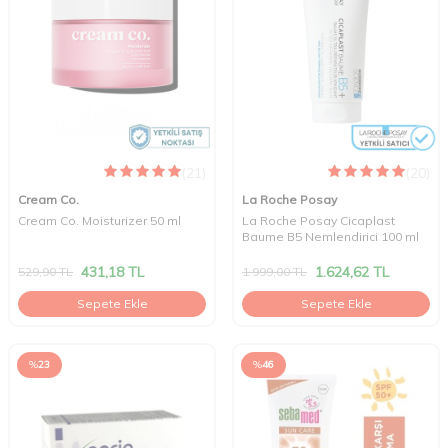
(21)
(20)
Cream Co.
La Roche Posay
Cream Co. Moisturizer 50 ml
La Roche Posay Cicaplast
Baume B5 Nemlendirici 100 ml
431,18
TL
1.624,62
TL
529,90
TL
1.999,00
TL
Sepete Ekle
Sepete Ekle
%
23
%
46