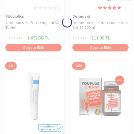
(0)
(12)
Vitabiotics
Dermoskin
Vitabiotics Perfectil Original 30
Dermoskin Sun Protection Krem
Tablet
Spf 30 100ml
1.432,50
TL
211,90
TL
1.499,00
TL
499,90
TL
Sepete Ekle
Sepete Ekle
%
8
%
60