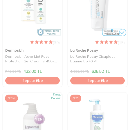
(39)
(15)
Dermoskin
La Roche Posay
Dermoskin Acne Mat Face
La Roche Posay Cicaplast
Protection Gel Cream Spf50+
Baume B5 40 Ml
50ml
432,00
TL
625,52
TL
749,90
TL
1.099,00
TL
Sepete Ekle
Sepete Ekle
Kargo
%
14
Bedava
%
7