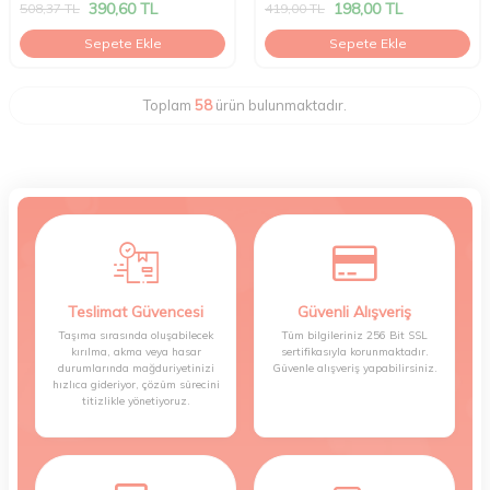
390,60
TL
198,00
TL
508,37
TL
419,00
TL
Sepete Ekle
Sepete Ekle
Toplam
58
ürün bulunmaktadır.
Teslimat Güvencesi
Güvenli Alışveriş
Taşıma sırasında oluşabilecek
Tüm bilgileriniz 256 Bit SSL
kırılma, akma veya hasar
sertifikasıyla korunmaktadır.
durumlarında mağduriyetinizi
Güvenle alışveriş yapabilirsiniz.
hızlıca gideriyor, çözüm sürecini
titizlikle yönetiyoruz.