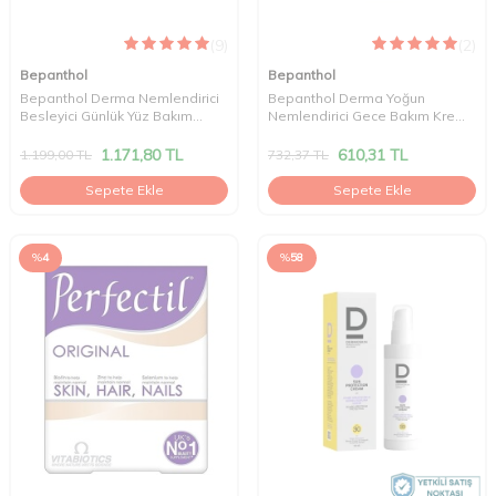
(9)
(2)
Bepanthol
Bepanthol
Bepanthol Derma Nemlendirici
Bepanthol Derma Yoğun
Besleyici Günlük Yüz Bakım
Nemlendirici Gece Bakım Kremi
Kremi 50 ml
50 ml
1.171,80
TL
610,31
TL
1.199,00
TL
732,37
TL
Sepete Ekle
Sepete Ekle
%
4
%
58