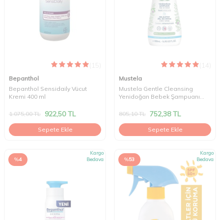
(15)
(14)
Bepanthol
Mustela
Bepanthol Sensidaily Vücut
Mustela Gentle Cleansing
Kremi 400 ml
Yenidoğan Bebek Şampuanı
500 ml
922,50
TL
752,38
TL
1.075,00
TL
805,10
TL
Sepete Ekle
Sepete Ekle
Kargo
Kargo
%
4
Bedava
%
53
Bedava