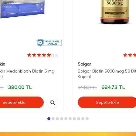
(16)
kin
Solgar
in Medohbiotin Biotin 5 mg
Solgar Biotin 5000 mcg 50 Bit
et
Kapsül
390,00
TL
684,73
TL
TL
849,00
TL
Sepete Ekle
Sepete Ekle