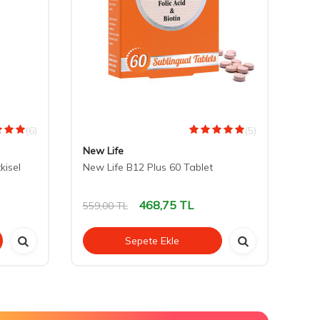
(6)
(5)
New Life
Orz
kisel
New Life B12 Plus 60 Tablet
Oce
468,75
TL
559,00
TL
641
Sepete Ekle