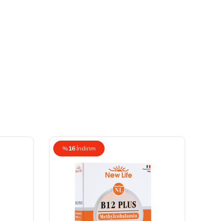
%
16
İndirim
%