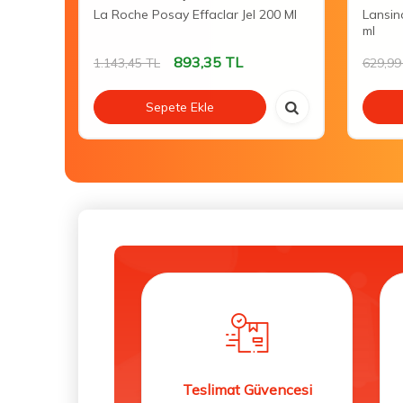
 Care
La Roche Posay Effaclar Jel 200 Ml
Lansin
ml
893,35
TL
1.143,45
TL
629,99
Sepete Ekle
Teslimat Güvencesi