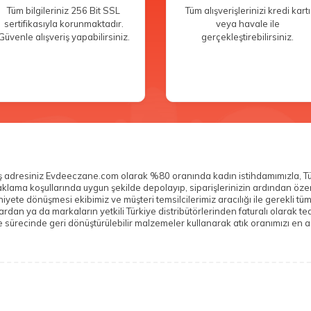
Tüm bilgileriniz 256 Bit SSL
Tüm alışverişlerinizi kredi kartı
sertifikasıyla korunmaktadır.
veya havale ile
Güvenle alışveriş yapabilirsiniz.
gerçekleştirebilirsiniz.
veriş adresiniz Evdeeczane.com olarak %80 oranında kadın istihdamımızla, T
n saklama koşullarında uygun şekilde depolayıp, siparişlerinizin ardından ö
yete dönüşmesi ekibimiz ve müşteri temsilcilerimiz aracılığı ile gerekli tü
n ya da markaların yetkili Türkiye distribütörlerinden faturalı olarak teda
sürecinde geri dönüştürülebilir malzemeler kullanarak atık oranımızı en az