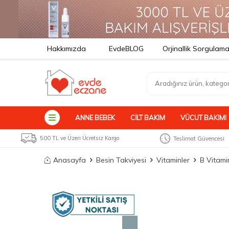
Hakkımızda
EvdeBLOG
Orjinallik Sorgulam
ANNE BEBEK
CILT BAKIM
VÜCUT BAKIMI
500 TL ve Üzeri Ücretsiz Kargo
Teslimat Güvencesi
Anasayfa
Besin Takviyesi
Vitaminler
B Vitami