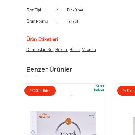
Saç Tipi
:
Dökülme
Ürün Formu
:
Tablet
Ürün Etiketleri
Dermoskin Saç Bakımı
,
Biotin
,
Vitamin
Benzer Ürünler
Kargo
Kargo
Bedava
Bedava
%
20
İndirim
%
6
İnd