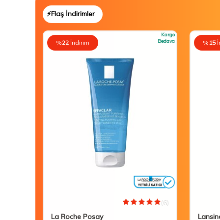
⚡Flaş İndirimler
Kargo
Bedava
%
22
İndirim
%
15
İ
(0)
(6)
La Roche Posay
Lansin