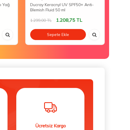
cı Yağ
Ducray Keracnyl UV SPF50+ Anti-
Mustel
Blemish Fluid 50 ml
Lotion
1.208,75
TL
1.299,00
TL
1.058,
Sepete Ekle
Ücretsiz Kargo