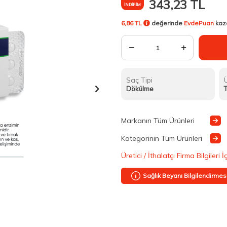
343,23
TL
İNDIRIM
6,86 TL
değerinde
EvdePuan
kaz
Saç Tipi
Dökülme
T
Markanın Tüm Ürünleri
Kategorinin Tüm Ürünleri
Üretici / İthalatçı Firma Bilgileri İ
Sağlık Beyanı Bilgilendirmes