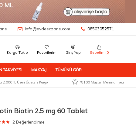
ane
info@evdeeczane.com
08503052571
Kargo Takip
Favorilerim
Giriş Yap
Sepetim (
0
)
N TAKVIYESI
MAKYAJ
TÜMÜNÜ GÖR
 2.000TL Üzeri Ücretsiz Kargo
%100 Müşteri Memnuniyeti
tin Biotin 2.5 mg 60 Tablet
2 Değerlendirme