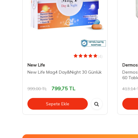
(3)
(4)
New Life
Dermos
New Life Mag4 Day&Night 30 Günlük
Dermosk
60 Tabl
799,75
TL
999,00
TL
413,14
Sepete Ekle