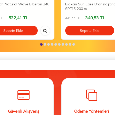
oh Natural Wave Biberon 240
Bioxcin Sun Care Bronzlaştırı
SPF15 200 ml
532,41
TL
349,53
TL
TL
449,99
TL
Sepete Ekle
Sepete Ekle
Güvenli Alışveriş
Ödeme Yöntemleri