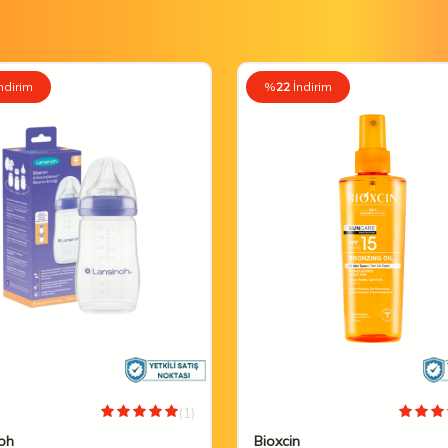
ndirim
%
22
İndirim
(1)
oh
Bioxcin