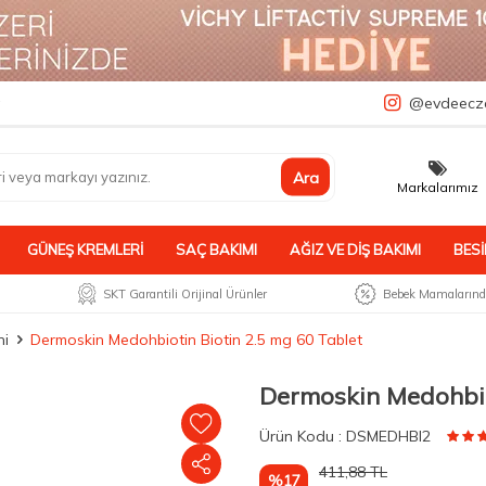
a
@evdeecz
Ara
Markalarımız
GÜNEŞ KREMLERI
SAÇ BAKIMI
AĞIZ VE DIŞ BAKIMI
BESI
SKT Garantili Orijinal Ürünler
Bebek Mamalarında
ni
Dermoskin Medohbiotin Biotin 2.5 mg 60 Tablet
Dermoskin Medohbio
Ürün
Kodu :
DSMEDHBI2
411,88
TL
%17