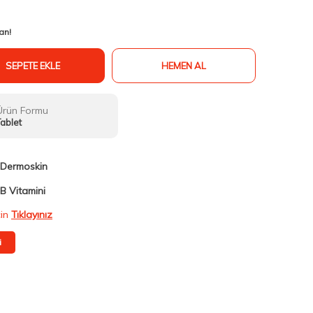
an!
SEPETE EKLE
HEMEN AL
Ürün Formu
ablet
Dermoskin
B Vitamini
çin
Tıklayınız
i