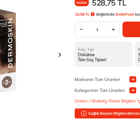
528,75
TL
İNDIRIM
10,58 TL
değerinde
EvdePuan
ka
Saç Tipi
Dökülme
S
Tüm Saç Tipleri
Markanın Tüm Ürünleri
Kategorinin Tüm Ürünleri
Üretici / İthalatçı Firma Bilgileri İ
Sağlık Beyanı Bilgilendirmes