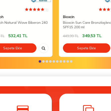
(1)
oh
Bioxcin
oh Natural Wave Biberon 240
Bioxcin Sun Care Bronzlaştırı
SPF15 200 ml
532,41
TL
349,53
TL
TL
449,99
TL
Sepete Ekle
Sepete Ekle