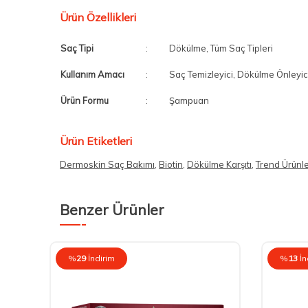
Ürün Özellikleri
Saç Tipi
:
Dökülme, Tüm Saç Tipleri
Kullanım Amacı
:
Saç Temizleyici, Dökülme Önleyic
Ürün Formu
:
Şampuan
Ürün Etiketleri
Dermoskin Saç Bakımı
,
Biotin
,
Dökülme Karşıtı
,
Trend Ürünl
Benzer Ürünler
%
29
İndirim
%
13
İn