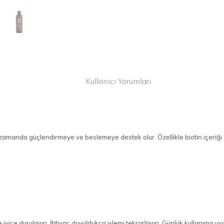
Kullanıcı Yorumları
amanda güçlendirmeye ve beslemeye destek olur. Özellikle biotin içeriği 
yice durulayın. İhtiyaç duyuldukça işlemi tekrarlayın. Günlük kullanıma uy