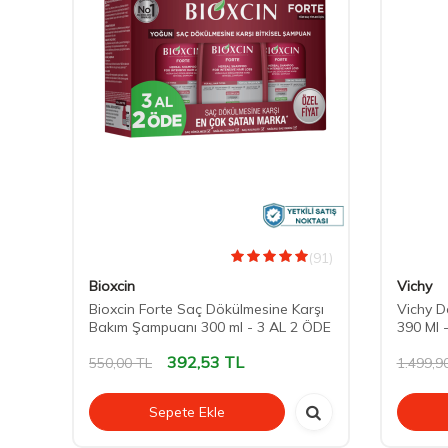
(14)
(91)
Bioxcin
Vichy
Bioxcin Forte Saç Dökülmesine Karşı
Vichy D
Bakım Şampuanı 300 ml - 3 AL 2 ÖDE
390 Ml 
392,53
TL
550,00
TL
1.499,9
Sepete Ekle