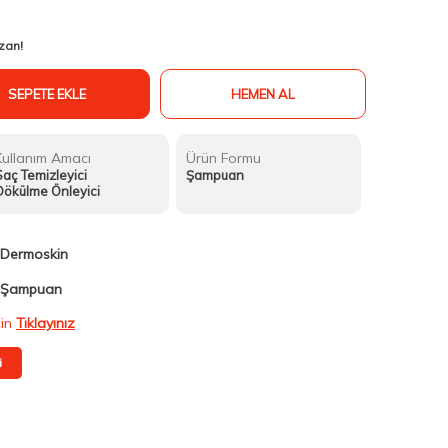
zan!
SEPETE EKLE
HEMEN AL
Kullanım Amacı
Ürün Formu
aç Temizleyici
Şampuan
Dökülme Önleyici
Dermoskin
Şampuan
çin
Tıklayınız
i