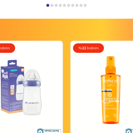
ndirim
%
22
İndirim