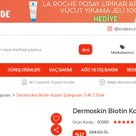
a
@evdeecz
Ara
Markalarımız
GÜNEŞ KREMLERI
SAÇ BAKIMI
AĞIZ VE DIŞ BAKIMI
BESI
SKT Garantili Orijinal Ürünler
Bebek Mamalarında
puan
Dermoskin Biotin Kadın Şampuan 3 Al 2 Öde
Dermoskin Biotin K
Ürün
Kodu :
90980
634,50
TL
%17