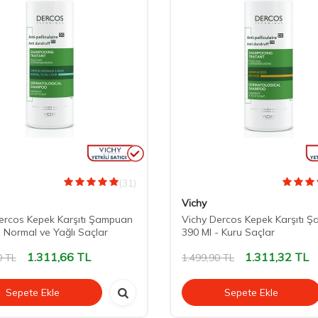
(31)
Vichy
ercos Kepek Karşıtı Şampuan
Vichy Dercos Kepek Karşıtı 
- Normal ve Yağlı Saçlar
390 Ml - Kuru Saçlar
1.311,66
TL
1.311,32
TL
0
TL
1.499,90
TL
Sepete Ekle
Sepete Ekle