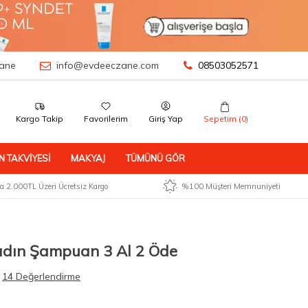
ane
info@evdeeczane.com
08503052571
Kargo Takip
Favorilerim
Giriş Yap
Sepetim (
0
)
N TAKVIYESI
MAKYAJ
TÜMÜNÜ GÖR
 2.000TL Üzeri Ücretsiz Kargo
%100 Müşteri Memnuniyeti
adın Şampuan 3 Al 2 Öde
14 Değerlendirme