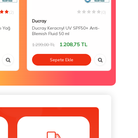
(2)
(0)
Ducray
Mustel
cı Yağ
Ducray Keracnyl UV SPF50+ Anti-
Mustel
Blemish Fluid 50 ml
Lotion
1.208,75
TL
1.299,00
TL
1.058,
Sepete Ekle