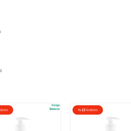
i
er
Kargo
Bedava
dirim
%
13
İndirim