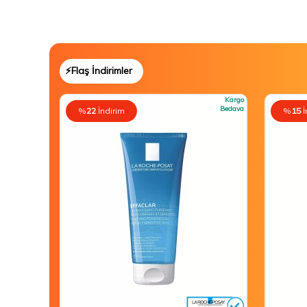
⚡Flaş İndirimler
Kargo
Bedava
%
22
İndirim
%
15
İ