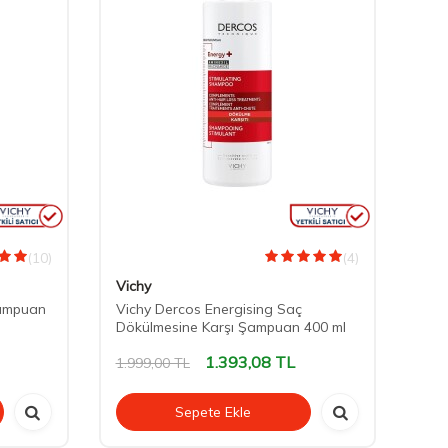
(10)
(4)
Vichy
Bio
Şampuan
Vichy Dercos Energising Saç
Bio
Dökülmesine Karşı Şampuan 400 ml
Sar
öd
1.393,08
TL
1.999,00
TL
499
Sepete Ekle