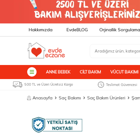
Hakkımızda
EvdeBLOG
Orjinallik Sorgulam
ANNE BEBEK
CILT BAKIM
VÜCUT BAKIMI
500 TL ve Üzeri Ücretsiz Kargo
Teslimat Güvencesi
Anasayfa
Saç Bakımı
Saç Bakım Ürünleri
Şam