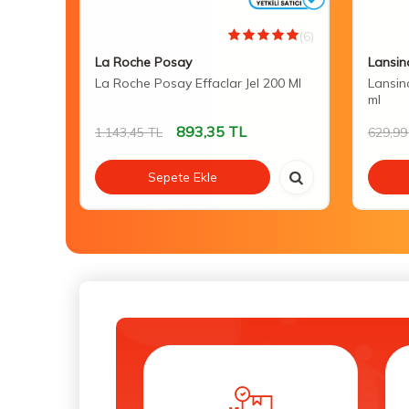
(0)
(6)
La Roche Posay
Lansin
 Care
La Roche Posay Effaclar Jel 200 Ml
Lansin
ml
893,35
TL
1.143,45
TL
629,99
Sepete Ekle