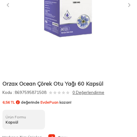
Orzax Ocean Çörek Otu Yağı 60 Kapsül
Kodu :
8697595871508
0 Değerlendirme
6,56 TL
değerinde
EvdePuan
kazan!
Ürün Formu
Kapsül