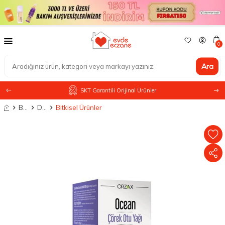
0
Ara
SKT Garantili Orijinal Ürünler
Anasayfa
Besin Takviyesi
Diğer Takviyeler
Bitkisel Ürünler