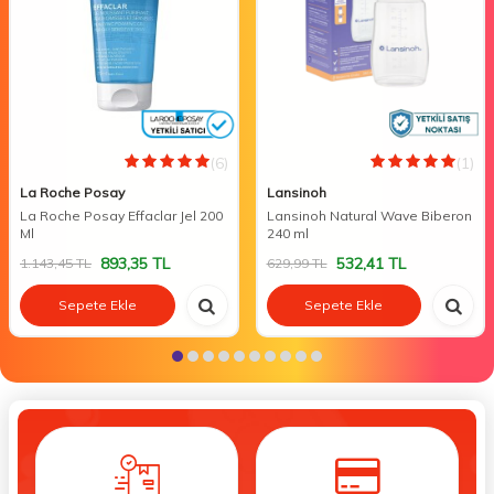
(6)
(1)
La Roche Posay
Lansinoh
La Roche Posay Effaclar Jel 200
Lansinoh Natural Wave Biberon
Ml
240 ml
893,35
TL
532,41
TL
1.143,45
TL
629,99
TL
Sepete Ekle
Sepete Ekle