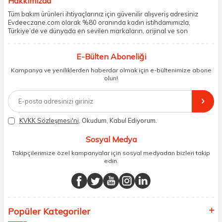
Hakkımızda
Tüm bakım ürünleri ihtiyaçlarınız için güvenilir alışveriş adresiniz
Evdeeczane.com olarak %80 oranında kadın istihdamımızla,
Türkiye’de ve dünyada en sevilen markaların, orijinal ve son
kullanma tarihi garantili ürünlerini sizler için saklama koşullarında
uygun şekilde depolayıp, siparişlerinizin ardından özenle
E-Bülten Aboneliği
paketliyoruz. Herhangi bir durumdan dolayı olumsuz olarak geri
dönüş alınan siparişlerin memnuniyete dönüşmesi ekibimiz ve
Kampanya ve yeniliklerden haberdar olmak için e-bültenimize abone
müşteri temsilcilerimiz aracılığı ile gerekli tüm desteği sağlıyoruz.
olun!
2017 yılından bugüne, yüzlerce marka ve binlerce ürün seçeneğini
doğrudan markalardan ya da markaların yetkili Türkiye
distribütörlerinden faturalı olarak tedarik ediyor ve müşterilerimize
aynı şekilde faturalı ve orijinal ambalajlarda gönderim sağlıyoruz.
Paketleme sürecinde geri dönüştürülebilir malzemeler kullanarak
KVKK Sözleşmesi'ni
, Okudum, Kabul Ediyorum.
atık oranımızı en aza indiriyor ve daha yaşanabilir bir dünya
bilincinde hareket ediyoruz.
Sosyal Medya
Takipçilerimize özel kampanyalar için sosyal medyadan bizleri takip
edin.
Popüler Kategoriler