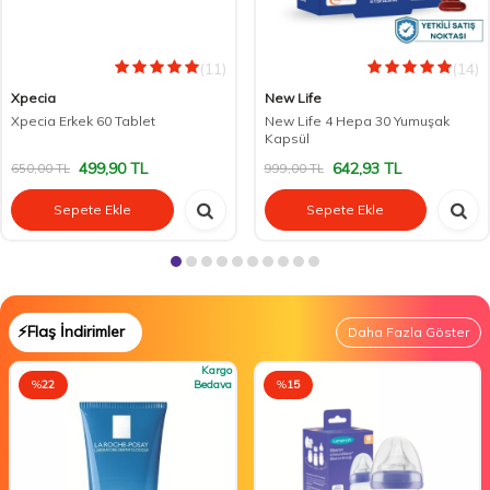
(11)
(14)
Xpecia
New Life
Xpecia Erkek 60 Tablet
New Life 4 Hepa 30 Yumuşak
Kapsül
499,90
TL
642,93
TL
650,00
TL
999,00
TL
Sepete Ekle
Sepete Ekle
⚡Flaş İndirimler
Daha Fazla Göster
Kargo
%
22
Bedava
%
15