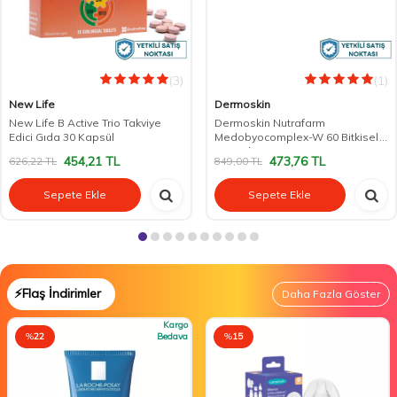
(3)
(1)
New Life
Dermoskin
New Life B Active Trio Takviye
Dermoskin Nutrafarm
Edici Gıda 30 Kapsül
Medobyocomplex-W 60 Bitkisel
Kapsül
454,21
TL
473,76
TL
626,22
TL
849,00
TL
Sepete Ekle
Sepete Ekle
⚡Flaş İndirimler
Daha Fazla Göster
Kargo
%
22
Bedava
%
15