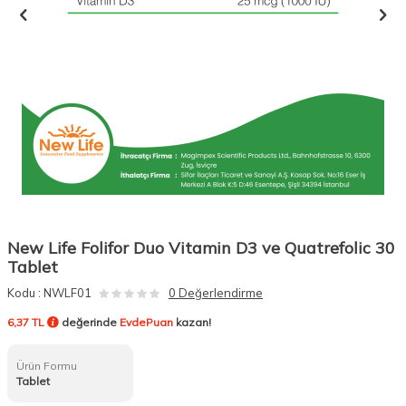
New Life Folifor Duo Vitamin D3 ve Quatrefolic 30
Tablet
Kodu :
NWLF01
0 Değerlendirme
6,37 TL
değerinde
EvdePuan
kazan!
Ürün Formu
Tablet