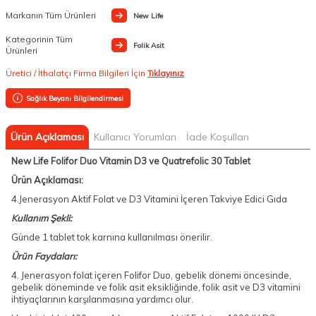
Markanın Tüm Ürünleri
New Life
Kategorinin Tüm
Folik Asit
Ürünleri
Üretici / İthalatçı Firma Bilgileri İçin
Tıklayınız
Sağlık Beyanı Bilgilendirmesi
Ürün Açıklaması
Kullanıcı Yorumları
İade Koşulları
New Life Folifor Duo Vitamin D3 ve Quatrefolic 30 Tablet
Ürün Açıklaması:
4.Jenerasyon Aktif Folat ve D3 Vitamini İçeren Takviye Edici Gıda
Kullanım Şekli:
Günde 1 tablet tok karnına kullanılması önerilir.
Ürün Faydaları:
4. Jenerasyon folat içeren Folifor Duo, gebelik dönemi öncesinde,
gebelik döneminde ve folik asit eksikliğinde, folik asit ve D3 vitamini
ihtiyaçlarının karşılanmasına yardımcı olur.