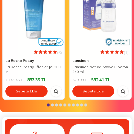
(6)
(1)
La Roche Posay
Lansinoh
La Roche Posay Effaclar Jel 200
Lansinoh Natural Wave Biberon
Ml
240 ml
893,35
TL
532,41
TL
1.143,45
TL
629,99
TL
Sepete Ekle
Sepete Ekle