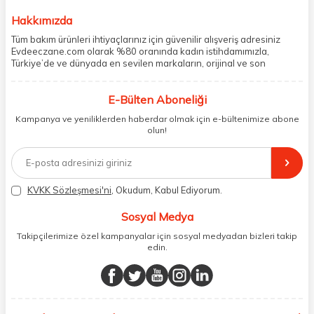
Hakkımızda
Tüm bakım ürünleri ihtiyaçlarınız için güvenilir alışveriş adresiniz
Evdeeczane.com olarak %80 oranında kadın istihdamımızla,
Türkiye’de ve dünyada en sevilen markaların, orijinal ve son
kullanma tarihi garantili ürünlerini sizler için saklama koşullarında
uygun şekilde depolayıp, siparişlerinizin ardından özenle
E-Bülten Aboneliği
paketliyoruz. Herhangi bir durumdan dolayı olumsuz olarak geri
dönüş alınan siparişlerin memnuniyete dönüşmesi ekibimiz ve
Kampanya ve yeniliklerden haberdar olmak için e-bültenimize abone
müşteri temsilcilerimiz aracılığı ile gerekli tüm desteği sağlıyoruz.
olun!
2017 yılından bugüne, yüzlerce marka ve binlerce ürün seçeneğini
doğrudan markalardan ya da markaların yetkili Türkiye
distribütörlerinden faturalı olarak tedarik ediyor ve müşterilerimize
aynı şekilde faturalı ve orijinal ambalajlarda gönderim sağlıyoruz.
Paketleme sürecinde geri dönüştürülebilir malzemeler kullanarak
KVKK Sözleşmesi'ni
, Okudum, Kabul Ediyorum.
atık oranımızı en aza indiriyor ve daha yaşanabilir bir dünya
bilincinde hareket ediyoruz.
Sosyal Medya
Takipçilerimize özel kampanyalar için sosyal medyadan bizleri takip
edin.