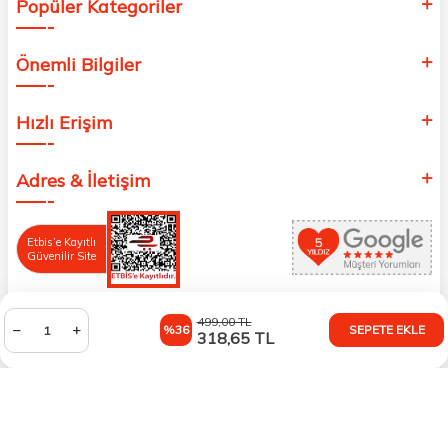
Popüler Kategoriler
Önemli Bilgiler
Hızlı Erişim
Adres & İletişim
Etbis’e Kayıtlı
Güvenilir Site
499,00
TL
%36
SEPETE EKLE
318,65
TL
T
-Soft
E-Ticaret
Sistemleriyle Hazırlanmıştır.