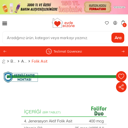
0
Ara
Teslimat Güvencesi
Anasayfa
Besin Takviyesi
Antioksidanlar
Folik Asit