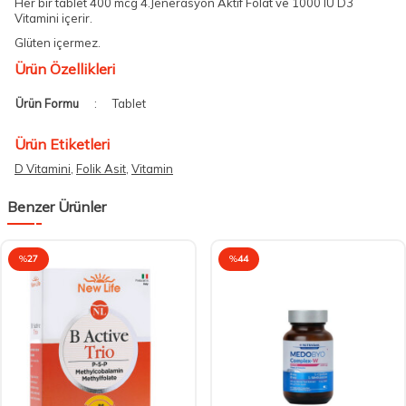
Her bir tablet 400 mcg 4.Jenerasyon Aktif Folat ve 1000 IU D3
Vitamini içerir.
Glüten içermez.
Ürün Özellikleri
Ürün Formu
:
Tablet
Ürün Etiketleri
D Vitamini
,
Folik Asit
,
Vitamin
Benzer Ürünler
%
27
%
44