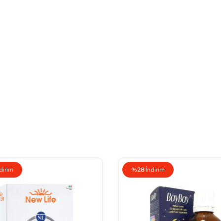
dirim
%
28
İndirim