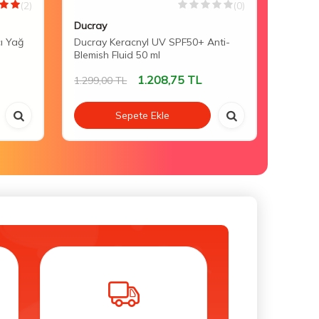
(2)
(0)
Ducray
Mustel
cı Yağ
Ducray Keracnyl UV SPF50+ Anti-
Mustel
Blemish Fluid 50 ml
Lotion
1.208,75
TL
1.299,00
TL
1.058,
Sepete Ekle