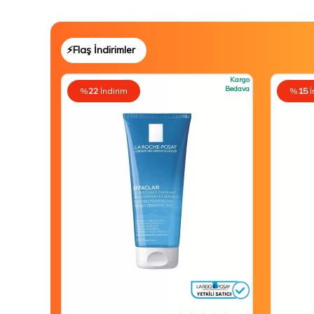
⚡Flaş İndirimler
Kargo
Bedava
%
22
İndirim
%
15
İ