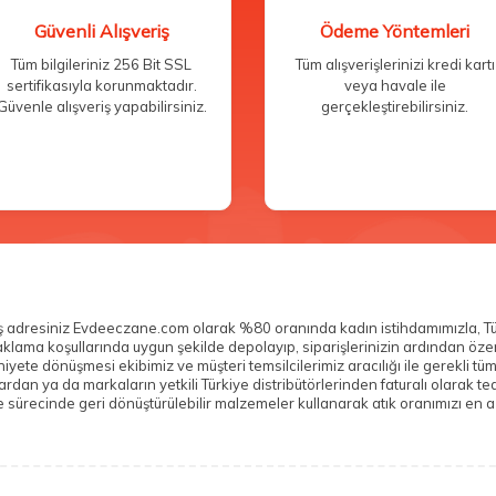
Güvenli Alışveriş
Ödeme Yöntemleri
Tüm bilgileriniz 256 Bit SSL
Tüm alışverişlerinizi kredi kartı
sertifikasıyla korunmaktadır.
veya havale ile
Güvenle alışveriş yapabilirsiniz.
gerçekleştirebilirsiniz.
veriş adresiniz Evdeeczane.com olarak %80 oranında kadın istihdamımızla, T
n saklama koşullarında uygun şekilde depolayıp, siparişlerinizin ardından ö
yete dönüşmesi ekibimiz ve müşteri temsilcilerimiz aracılığı ile gerekli tü
n ya da markaların yetkili Türkiye distribütörlerinden faturalı olarak teda
sürecinde geri dönüştürülebilir malzemeler kullanarak atık oranımızı en az