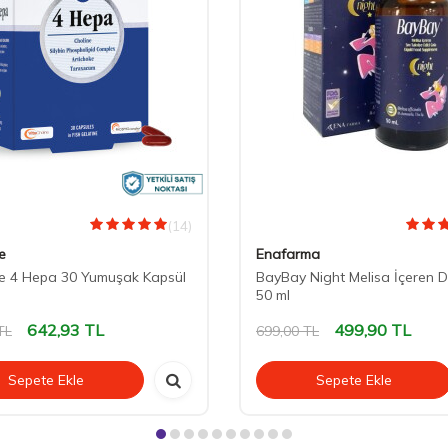
(14)
e
Enafarma
e 4 Hepa 30 Yumuşak Kapsül
BayBay Night Melisa İçeren 
50 ml
642,93
TL
499,90
TL
TL
699,00
TL
Sepete Ekle
Sepete Ekle