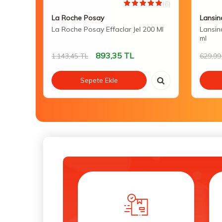
(0)
(6)
La Roche Posay
Lansin
 Care
La Roche Posay Effaclar Jel 200 Ml
Lansin
ml
893,35
TL
1.143,45
TL
629,99
Sepete Ekle