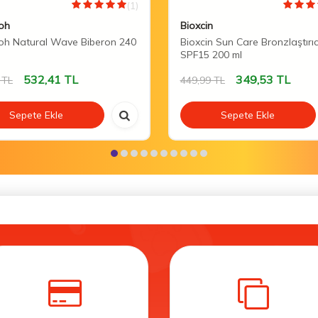
(1)
oh
Bioxcin
oh Natural Wave Biberon 240
Bioxcin Sun Care Bronzlaştırı
SPF15 200 ml
532,41
TL
349,53
TL
TL
449,99
TL
Sepete Ekle
Sepete Ekle