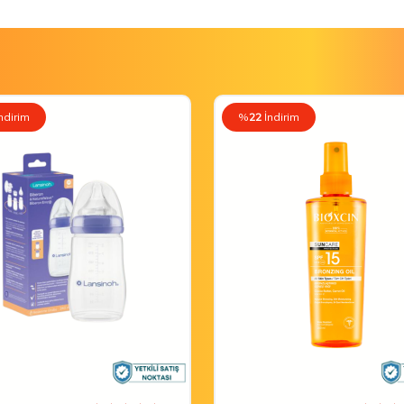
ndirim
%
22
İndirim