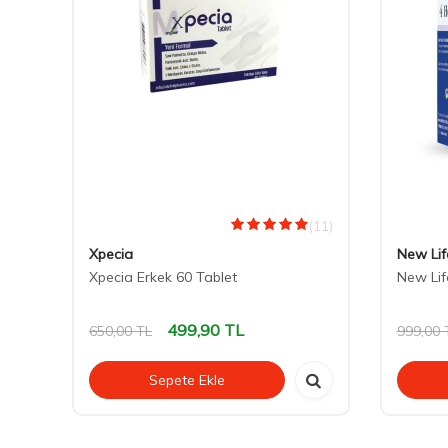
(0)
(11)
Xpecia
New Lif
Xpecia Erkek 60 Tablet
New Lif
499,90
TL
650,00
TL
999,00
Sepete Ekle