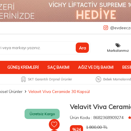
a
@evdeecz
Ara
Markalarımız
GÜNEŞ KREMLERI
SAÇ BAKIMI
AĞIZ VE DIŞ BAKIMI
BESI
SKT Garantili Orijinal Ürünler
Bebek Mamalarında
kisel Ürünler
Velavit Viva Ceramide 30 Kapsül
Velavit Viva Ceram
Ücretsiz Kargo
Ürün
Kodu :
8682368909274
1.800,00
TL
%24