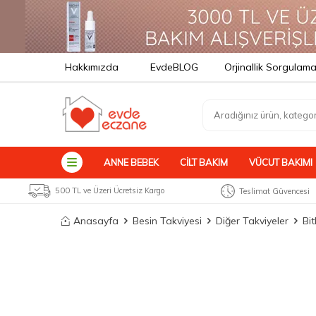
Hakkımızda
EvdeBLOG
Orjinallik Sorgulam
ANNE BEBEK
CILT BAKIM
VÜCUT BAKIMI
500 TL ve Üzeri Ücretsiz Kargo
Teslimat Güvencesi
Anasayfa
Besin Takviyesi
Diğer Takviyeler
Bit