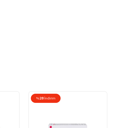
%
28
İndirim
%