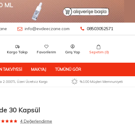
ane
info@evdeeczane.com
08503052571
Kargo Takip
Favorilerim
Giriş Yap
Sepetim (
0
)
N TAKVIYESI
MAKYAJ
TÜMÜNÜ GÖR
 2.000TL Üzeri Ücretsiz Kargo
%100 Müşteri Memnuniyeti
ide 30 Kapsül
4 Değerlendirme