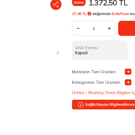
1.372,50
TL
İNDIRIM
27,45 TL
değerinde
EvdePuan
ka
Ürün Formu
Kapsül
Markanın Tüm Ürünleri
Kategorinin Tüm Ürünleri
Üretici / İthalatçı Firma Bilgileri İ
Sağlık Beyanı Bilgilendirmes