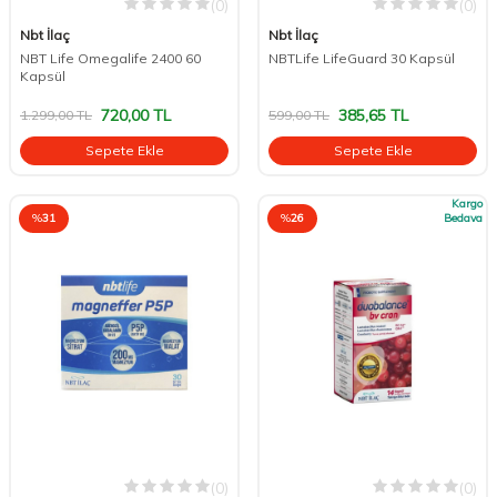
(0)
(0)
Nbt İlaç
Nbt İlaç
NBT Life Omegalife 2400 60
NBTLife LifeGuard 30 Kapsül
Kapsül
720,00
TL
385,65
TL
1.299,00
TL
599,00
TL
Sepete Ekle
Sepete Ekle
Kargo
%
31
%
26
Bedava
(0)
(0)