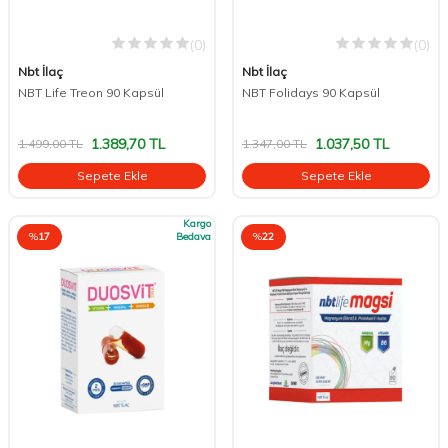
(0)
(0)
Nbt İlaç
Nbt İlaç
NBT Life Treon 90 Kapsül
NBT Folidays 90 Kapsül
1.389,70
TL
1.037,50
TL
1.499,00
TL
1.347,00
TL
Sepete Ekle
Sepete Ekle
Kargo
%
17
Bedava
%
22