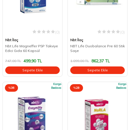
(0)
(0)
Nbt İlaç
Nbt İlaç
Nbt Life Magneffer P5P Takviye
NBT Life Duobalance Pre 60 Stik
Edici Gıda 60 Kapsül
Saşe
499,90
TL
862,37
TL
747,00
TL
1.099,00
TL
Sepete Ekle
Sepete Ekle
Kargo
Kargo
%
36
Bedava
%
28
Bedava