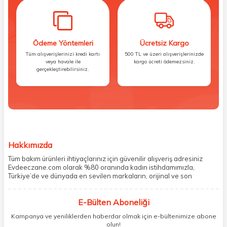
Ödeme Yöntemleri
Ücretsiz Kargo
Tüm alışverişlerinizi kredi kartı
500 TL ve üzeri alışverişlerinizde
veya havale ile
kargo ücreti ödemezsiniz.
gerçekleştirebilirsiniz.
Hakkımızda
Tüm bakım ürünleri ihtiyaçlarınız için güvenilir alışveriş adresiniz
Evdeeczane.com olarak %80 oranında kadın istihdamımızla,
Türkiye’de ve dünyada en sevilen markaların, orijinal ve son
kullanma tarihi garantili ürünlerini sizler için saklama koşullarında
uygun şekilde depolayıp, siparişlerinizin ardından özenle
E-Bülten Aboneliği
paketliyoruz. Herhangi bir durumdan dolayı olumsuz olarak geri
dönüş alınan siparişlerin memnuniyete dönüşmesi ekibimiz ve
Kampanya ve yeniliklerden haberdar olmak için e-bültenimize abone
müşteri temsilcilerimiz aracılığı ile gerekli tüm desteği sağlıyoruz.
olun!