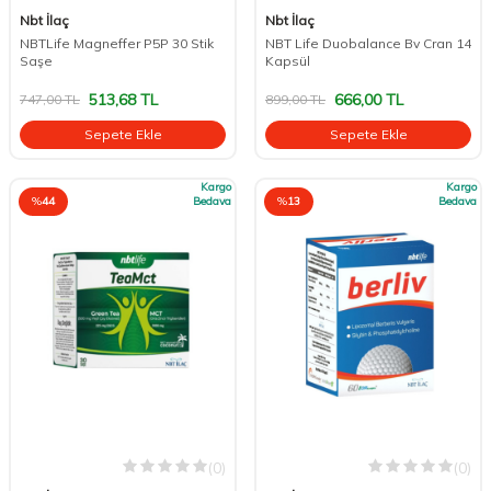
Nbt İlaç
Nbt İlaç
NBTLife Magneffer P5P 30 Stik
NBT Life Duobalance Bv Cran 14
Saşe
Kapsül
513,68
TL
666,00
TL
747,00
TL
899,00
TL
Sepete Ekle
Sepete Ekle
Kargo
Kargo
%
44
Bedava
%
13
Bedava
(0)
(0)