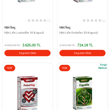
(0)
(0)
Nbt İlaç
Nbt İlaç
Nbt Life Lactolife 30 Kapsül
Nbt Life Endofer 30 Kapsül
3.625,00
TL
724,18
TL
4.990,00
TL
1.072,80
TL
Sepete Ekle
Sepete Ekle
Kargo
%
17
%
31
Bedava