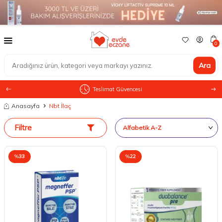
0
Ara
Teslimat Güvencesi
Anasayfa
Nbt İlaç
Filtre
%
33
%
22