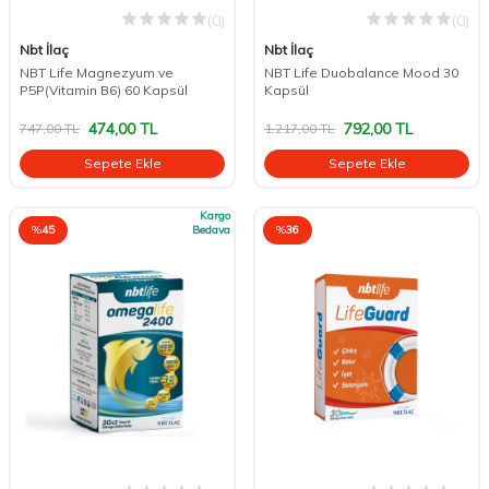
(0)
(0)
Nbt İlaç
Nbt İlaç
NBT Life Magnezyum ve
NBT Life Duobalance Mood 30
P5P(Vitamin B6) 60 Kapsül
Kapsül
474,00
TL
792,00
TL
747,00
TL
1.217,00
TL
Sepete Ekle
Sepete Ekle
Kargo
%
45
Bedava
%
36