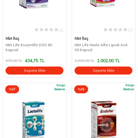
(0)
(0)
Nbt İlaç
Nbt İlaç
Nbt Life Enzymlife DGS 60
Nbt Life Narla Alfa Lipoik Asit
Kapsül
30 Kapsül
434,75
TL
1.002,00
TL
675,00
TL
1.399,00
TL
Sepete Ekle
Sepete Ekle
Kargo
Kargo
%
27
Bedava
%
32
Bedava