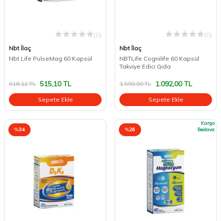
(0)
(0)
Nbt İlaç
Nbt İlaç
Nbt Life PulseMag 60 Kapsül
NBTLife Cognilife 60 Kapsül
Takviye Edici Gıda
515,10
TL
1.092,00
TL
618,12
TL
1.590,00
TL
Sepete Ekle
Sepete Ekle
Kargo
%
34
%
26
Bedava