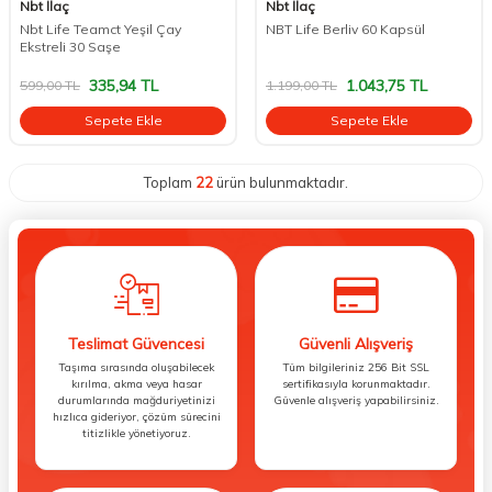
Nbt İlaç
Nbt İlaç
Nbt Life Teamct Yeşil Çay
NBT Life Berliv 60 Kapsül
Ekstreli 30 Saşe
335,94
TL
1.043,75
TL
599,00
TL
1.199,00
TL
Sepete Ekle
Sepete Ekle
Toplam
22
ürün bulunmaktadır.
Teslimat Güvencesi
Güvenli Alışveriş
Taşıma sırasında oluşabilecek
Tüm bilgileriniz 256 Bit SSL
kırılma, akma veya hasar
sertifikasıyla korunmaktadır.
durumlarında mağduriyetinizi
Güvenle alışveriş yapabilirsiniz.
hızlıca gideriyor, çözüm sürecini
titizlikle yönetiyoruz.