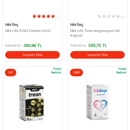
(1)
(0)
Nbt İlaç
Nbt İlaç
Nbt Life D3K2 Damla 20 ml
Nbt Life Time Magnezyum 60
Kapsül
360,96
TL
593,75
TL
548,00
TL
799,00
TL
Sepete Ekle
Sepete Ekle
Kargo
Kargo
%
7
Bedava
%
23
Bedava