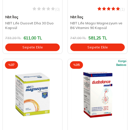
(0)
(1)
Nbt İlaç
Nbt İlaç
NBT Life Duosvit Dha 30 Duo
NBT Life Magsi Magnezyum ve
Kapsül
B6 Vitamini 90 Kapsül
611,00
TL
581,25
TL
733,20
TL
747,00
TL
Sepete Ekle
Sepete Ekle
Kargo
%
37
%
35
Bedava