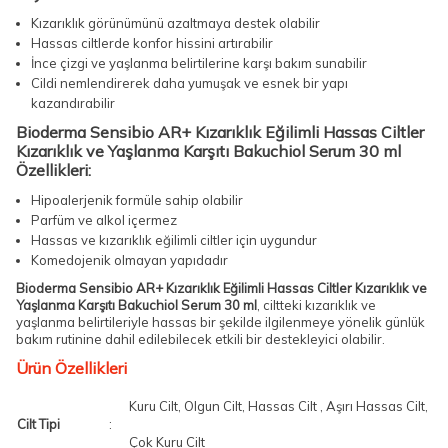
Kızarıklık görünümünü azaltmaya destek olabilir
Hassas ciltlerde konfor hissini artırabilir
İnce çizgi ve yaşlanma belirtilerine karşı bakım sunabilir
Cildi nemlendirerek daha yumuşak ve esnek bir yapı
kazandırabilir
Bioderma Sensibio AR+ Kızarıklık Eğilimli Hassas Ciltler
Kızarıklık ve Yaşlanma Karşıtı Bakuchiol Serum 30 ml
Özellikleri:
Hipoalerjenik formüle sahip olabilir
Parfüm ve alkol içermez
Hassas ve kızarıklık eğilimli ciltler için uygundur
Komedojenik olmayan yapıdadır
Bioderma Sensibio AR+ Kızarıklık Eğilimli Hassas Ciltler Kızarıklık ve
Yaşlanma Karşıtı Bakuchiol Serum 30 ml
, ciltteki kızarıklık ve
yaşlanma belirtileriyle hassas bir şekilde ilgilenmeye yönelik günlük
bakım rutinine dahil edilebilecek etkili bir destekleyici olabilir.
Ürün Özellikleri
Kuru Cilt, Olgun Cilt, Hassas Cilt , Aşırı Hassas Cilt,
Cilt Tipi
:
Çok Kuru Cilt