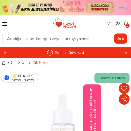
0
Ara
Teslimat Güvencesi
Anasayfa
Cilt Bakımı
Ürün Tipine Göre
Cilt Serumu
Ücretsiz Kargo