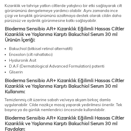
Kızarıklık ve tahrişe yatkın ciltlerde yatıştırıcı bir etki sağlayarak cilt
görünümünü dengelemeye yardımcı olabilir. Aynı zamanda ince
çizgi ve kırışıklık görünümünü azaltmaya destek olarak cildin daha
pürüzsüz ve aydınlık görünmesine katkı sağlayabilir.
Bioderma Sensibio AR+ Kızarıklık Eğilimli Hassas Ciltler
Kızarıklık ve Yaşlanma Karşıtı Bakuchiol Serum 30 ml
Ürünün İçeriği:
Bakuchiol (bitkisel retinol alternatifi)
Enoxolon (cilt rahatlatıcı)
Hyaluronik Asit
D.A.F (Dermatological Advanced Formulation) patenti
Gliserin
Bioderma Sensibio AR+ Kızarıklık Eğilimli Hassas Ciltler
Kızarıklık ve Yaşlanma Karşıtı Bakuchiol Serum 30 ml
Kullanımı:
Temizlenmiş cilt üzerine sabah ve/veya akşam birkaç damla
uygulanabilir. Cilde nazikçe masaj yaparak yedirilmesi önerilir. Tek
başına ya da günlük nemlendirici öncesinde kullanılabilir.
Bioderma Sensibio AR+ Kızarıklık Eğilimli Hassas Ciltler
Kızarıklık ve Yaşlanma Karşıtı Bakuchiol Serum 30 ml
Faydaları: