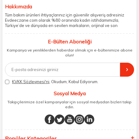
Hakkımızda
Tüm bakım ürünleri ihtiyaçlarınız için güvenilir alışveriş adresiniz
Evdeeczane.com olarak %80 oranında kadın istihdamımızla,
Türkiye’de ve dünyada en sevilen markaların, orijinal ve son
kullanma tarihi garantili ürünlerini sizler için saklama koşullarında
uygun şekilde depolayıp, siparişlerinizin ardından özenle
E-Bülten Aboneliği
paketliyoruz. Herhangi bir durumdan dolayı olumsuz olarak geri
dönüş alınan siparişlerin memnuniyete dönüşmesi ekibimiz ve
Kampanya ve yeniliklerden haberdar olmak için e-bültenimize abone
müşteri temsilcilerimiz aracılığı ile gerekli tüm desteği sağlıyoruz.
olun!
2017 yılından bugüne, yüzlerce marka ve binlerce ürün seçeneğini
doğrudan markalardan ya da markaların yetkili Türkiye
distribütörlerinden faturalı olarak tedarik ediyor ve müşterilerimize
aynı şekilde faturalı ve orijinal ambalajlarda gönderim sağlıyoruz.
Paketleme sürecinde geri dönüştürülebilir malzemeler kullanarak
KVKK Sözleşmesi'ni
, Okudum, Kabul Ediyorum.
atık oranımızı en aza indiriyor ve daha yaşanabilir bir dünya
bilincinde hareket ediyoruz.
Sosyal Medya
Takipçilerimize özel kampanyalar için sosyal medyadan bizleri takip
edin.
Popüler Kategoriler