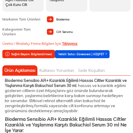
Çok Kuru Cilt
Markanın Tüm Ürünleri
Bioderma
Kategorinin Tüm
Cilt Serumu
Ürünleri
Üretici / İthalatçı Firma Bilgileri İçin
Tıklayınız
Sağlık Beyanı Bilgilendirmesi
Yetkili Satıcı Güvencesi | KEŞFET
Ürün Açıklaması
Kullanıcı Yorumları
İade Koşulları
Bioderma Sensibio AR+ Kızarıklık Eğilimli Hassas Ciltler Kızarıklık ve
Yaşlanma Karşıtı Bakuchiol Serum 30 ml
, hassas ve kızarıklık eğilimi
gösteren ciltlerin özel ihtiyaçlarını göz önünde bulundurarak
geliştirilen, yaşlanma belirtilerine karşı bakım sunmayı hedefleyen
bir serumdur. Bitkisel retinol alternatifi olan bakuchiol ile
zenginleştirilmiş formülü sayesinde cilt konforunu artırmayı ve
görünümünü desteklemeyi amaçlayabilir.
Bioderma Sensibio AR+ Kızarıklık Eğilimli Hassas Ciltler
Kızarıklık ve Yaşlanma Karşıtı Bakuchiol Serum 30 ml Ne
İşe Yarar: