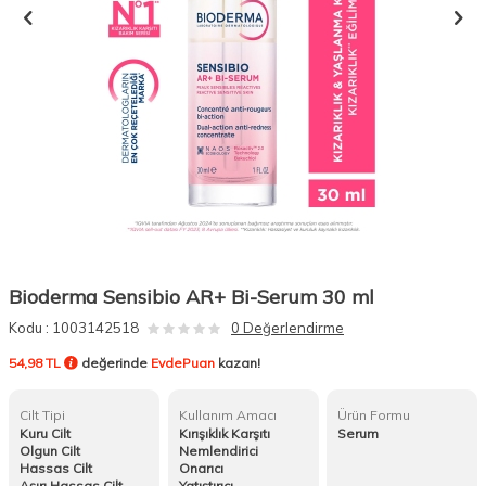
Bioderma Sensibio AR+ Bi-Serum 30 ml
Kodu :
1003142518
0 Değerlendirme
54,98 TL
değerinde
EvdePuan
kazan!
Cilt Tipi
Kullanım Amacı
Ürün Formu
Kuru Cilt
Kırışıklık Karşıtı
Serum
Olgun Cilt
Nemlendirici
Hassas Cilt
Onarıcı
Aşırı Hassas Cilt
Yatıştırıcı