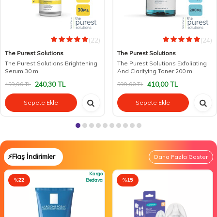
(22)
(24)
The Purest Solutions
The Purest Solutions
The Purest Solutions Brightening
The Purest Solutions Exfoliating
Serum 30 ml
And Clarifying Toner 200 ml
240,30
TL
410,00
TL
459,90
TL
599,00
TL
Sepete Ekle
Sepete Ekle
⚡Flaş İndirimler
Daha Fazla Göster
Kargo
%
22
Bedava
%
15