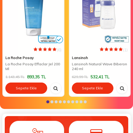
(6)
(1)
La Roche Posay
Lansinoh
La Roche Posay Effaclar Jel 200
Lansinoh Natural Wave Biberon
Ml
240 ml
893,35
TL
532,41
TL
1.143,45
TL
629,99
TL
Sepete Ekle
Sepete Ekle