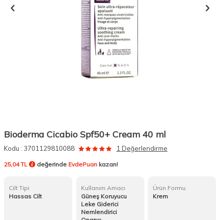
Bioderma Cicabio Spf50+ Cream 40 ml
Kodu :
3701129810088
1 Değerlendirme
25,04 TL
değerinde
EvdePuan
kazan!
Cilt Tipi
Kullanım Amacı
Ürün Formu
Hassas Cilt
Güneş Koruyucu
Krem
Leke Giderici
Nemlendirici
Onarıcı