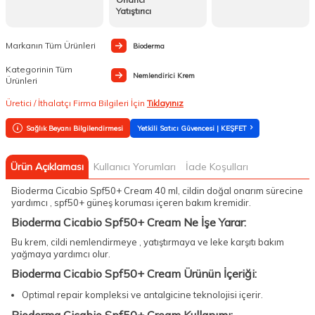
Yatıştırıcı
Markanın Tüm Ürünleri
Bioderma
Kategorinin Tüm
Nemlendirici Krem
Ürünleri
Üretici / İthalatçı Firma Bilgileri İçin
Tıklayınız
Sağlık Beyanı Bilgilendirmesi
Yetkili Satıcı Güvencesi | KEŞFET
Ürün Açıklaması
Kullanıcı Yorumları
İade Koşulları
Bioderma Cicabio Spf50+ Cream 40 ml, cildin doğal onarım sürecine
yardımcı , spf50+ güneş koruması içeren bakım kremidir.
Bioderma Cicabio Spf50+ Cream Ne İşe Yarar:
Bu krem, cildi nemlendirmeye , yatıştırmaya ve leke karşıtı bakım
yağmaya yardımcı olur.
Bioderma Cicabio Spf50+ Cream Ürünün İçeriği:
Optimal repair kompleksi ve antalgicine teknolojisi içerir.