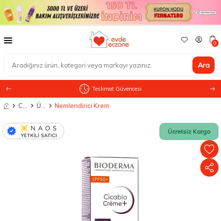
0
Ara
Teslimat Güvencesi
Anasayfa
Cilt Bakımı
Ürün Tipine Göre
Nemlendirici Krem
Ücretsiz Kargo