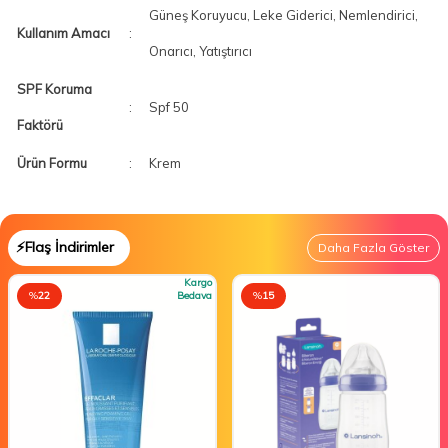
Güneş Koruyucu, Leke Giderici, Nemlendirici,
Kullanım Amacı
:
Onarıcı, Yatıştırıcı
SPF Koruma
:
Spf 50
Faktörü
Ürün Formu
:
Krem
⚡Flaş İndirimler
Daha Fazla Göster
Kargo
%
22
Bedava
%
15