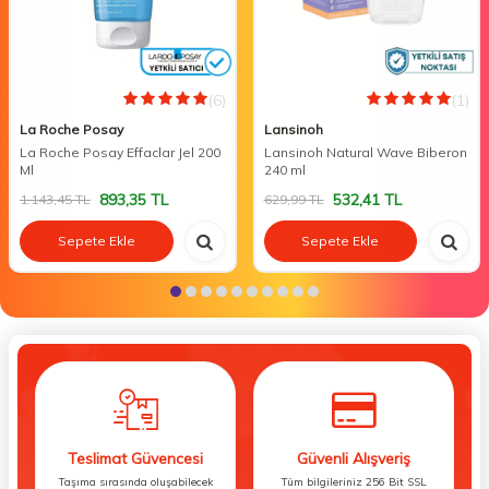
(6)
(1)
La Roche Posay
Lansinoh
La Roche Posay Effaclar Jel 200
Lansinoh Natural Wave Biberon
Ml
240 ml
893,35
TL
532,41
TL
1.143,45
TL
629,99
TL
Sepete Ekle
Sepete Ekle
Teslimat Güvencesi
Güvenli Alışveriş
Taşıma sırasında oluşabilecek
Tüm bilgileriniz 256 Bit SSL