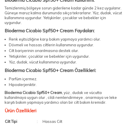
Bioderma Cicabio Spf50+ Cream Kullanımı:
Temizlenmiş bölgeye sorun giderilene kadar günde 2 kez uygulanır.
Güneşe maruz kalma durumunda sıkça tekrarlanır. Yüz, dudak, vücut
kullanımına uygundur. Yetişkinler, çocuklar ve bebekler için
uygundur.
Bioderma Cicabio Spf50+ Cream Faydaları:
Renk eşitsizliğine karşı bakım yapmaya yardımcı olur.
Dövmeli ve hassas ciltlerin kullanımına uygundur.
Cilt bariyerinin onarılmasına destek olur.
Yetişkinler, çocuklar ve bebekler için uygundur.
Yüz, dudak, vücut kullanımına uygundur.
Bioderma Cicabio Spf50+ Cream Özellikleri:
Parfüm içermez.
Hipoalerjeniktir.
Bioderma Cicabio Spf50+ Cream
, yüz , dudak ve vücutta
kullanılmaya uygun olur , cildi nemlendirmeye , onarmaya ve leke
karşıtı bakım yapmaya yardımcı olan bir cilt bakım kremidir.
Ürün Özellikleri
Cilt Tipi
:
Hassas Cilt