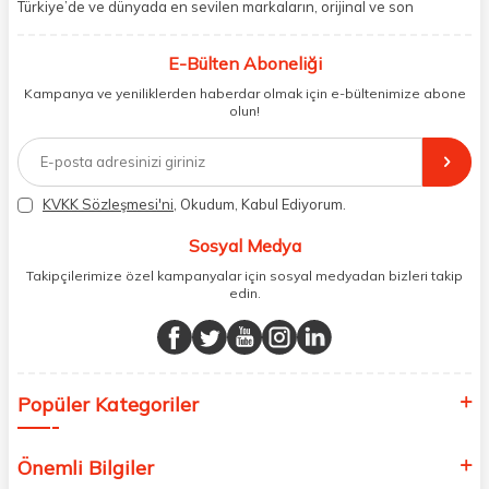
Türkiye’de ve dünyada en sevilen markaların, orijinal ve son
kullanma tarihi garantili ürünlerini sizler için saklama koşullarında
uygun şekilde depolayıp, siparişlerinizin ardından özenle
E-Bülten Aboneliği
paketliyoruz. Herhangi bir durumdan dolayı olumsuz olarak geri
dönüş alınan siparişlerin memnuniyete dönüşmesi ekibimiz ve
Kampanya ve yeniliklerden haberdar olmak için e-bültenimize abone
müşteri temsilcilerimiz aracılığı ile gerekli tüm desteği sağlıyoruz.
olun!
2017 yılından bugüne, yüzlerce marka ve binlerce ürün seçeneğini
doğrudan markalardan ya da markaların yetkili Türkiye
distribütörlerinden faturalı olarak tedarik ediyor ve müşterilerimize
aynı şekilde faturalı ve orijinal ambalajlarda gönderim sağlıyoruz.
Paketleme sürecinde geri dönüştürülebilir malzemeler kullanarak
KVKK Sözleşmesi'ni
, Okudum, Kabul Ediyorum.
atık oranımızı en aza indiriyor ve daha yaşanabilir bir dünya
bilincinde hareket ediyoruz.
Sosyal Medya
Takipçilerimize özel kampanyalar için sosyal medyadan bizleri takip
edin.
Popüler Kategoriler
Önemli Bilgiler