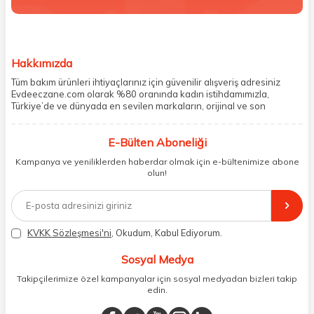
Hakkımızda
Tüm bakım ürünleri ihtiyaçlarınız için güvenilir alışveriş adresiniz
Evdeeczane.com olarak %80 oranında kadın istihdamımızla,
Türkiye’de ve dünyada en sevilen markaların, orijinal ve son
kullanma tarihi garantili ürünlerini sizler için saklama koşullarında
uygun şekilde depolayıp, siparişlerinizin ardından özenle
E-Bülten Aboneliği
paketliyoruz. Herhangi bir durumdan dolayı olumsuz olarak geri
dönüş alınan siparişlerin memnuniyete dönüşmesi ekibimiz ve
Kampanya ve yeniliklerden haberdar olmak için e-bültenimize abone
müşteri temsilcilerimiz aracılığı ile gerekli tüm desteği sağlıyoruz.
olun!
2017 yılından bugüne, yüzlerce marka ve binlerce ürün seçeneğini
doğrudan markalardan ya da markaların yetkili Türkiye
distribütörlerinden faturalı olarak tedarik ediyor ve müşterilerimize
aynı şekilde faturalı ve orijinal ambalajlarda gönderim sağlıyoruz.
Paketleme sürecinde geri dönüştürülebilir malzemeler kullanarak
KVKK Sözleşmesi'ni
, Okudum, Kabul Ediyorum.
atık oranımızı en aza indiriyor ve daha yaşanabilir bir dünya
bilincinde hareket ediyoruz.
Sosyal Medya
Takipçilerimize özel kampanyalar için sosyal medyadan bizleri takip
edin.