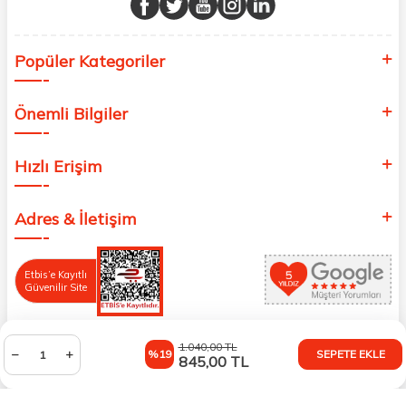
Popüler Kategoriler
Önemli Bilgiler
Hızlı Erişim
Adres & İletişim
Etbis’e Kayıtlı
Güvenilir Site
1.040,00
TL
%19
SEPETE EKLE
845,00
TL