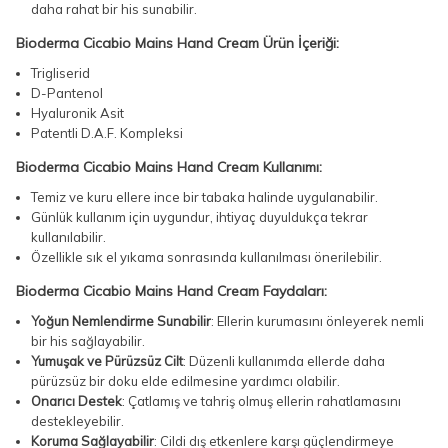
daha rahat bir his sunabilir.
Bioderma Cicabio Mains Hand Cream Ürün İçeriği:
Trigliserid
D-Pantenol
Hyaluronik Asit
Patentli D.A.F. Kompleksi
Bioderma Cicabio Mains Hand Cream Kullanımı:
Temiz ve kuru ellere ince bir tabaka halinde uygulanabilir.
Günlük kullanım için uygundur, ihtiyaç duyuldukça tekrar
kullanılabilir.
Özellikle sık el yıkama sonrasında kullanılması önerilebilir.
Bioderma Cicabio Mains Hand Cream Faydaları:
Yoğun Nemlendirme Sunabilir
: Ellerin kurumasını önleyerek nemli
bir his sağlayabilir.
Yumuşak ve Pürüzsüz Cilt
: Düzenli kullanımda ellerde daha
pürüzsüz bir doku elde edilmesine yardımcı olabilir.
Onarıcı Destek
: Çatlamış ve tahriş olmuş ellerin rahatlamasını
destekleyebilir.
Koruma Sağlayabilir
: Cildi dış etkenlere karşı güçlendirmeye