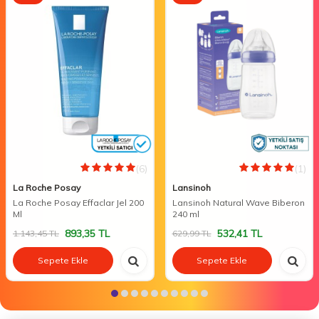
(6)
(1)
La Roche Posay
Lansinoh
La Roche Posay Effaclar Jel 200
Lansinoh Natural Wave Biberon
Ml
240 ml
893,35
TL
532,41
TL
1.143,45
TL
629,99
TL
Sepete Ekle
Sepete Ekle