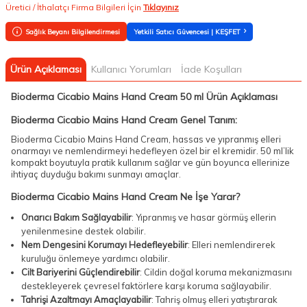
Üretici / İthalatçı Firma Bilgileri İçin
Tıklayınız
Sağlık Beyanı Bilgilendirmesi
Yetkili Satıcı Güvencesi | KEŞFET
Ürün Açıklaması
Kullanıcı Yorumları
İade Koşulları
Bioderma Cicabio Mains Hand Cream 50 ml Ürün Açıklaması
Bioderma Cicabio Mains Hand Cream Genel Tanım:
Bioderma Cicabio Mains Hand Cream, hassas ve yıpranmış elleri
onarmayı ve nemlendirmeyi hedefleyen özel bir el kremidir. 50 ml’lik
kompakt boyutuyla pratik kullanım sağlar ve gün boyunca ellerinize
ihtiyaç duyduğu bakımı sunmayı amaçlar.
Bioderma Cicabio Mains Hand Cream Ne İşe Yarar?
Onarıcı Bakım Sağlayabilir
: Yıpranmış ve hasar görmüş ellerin
yenilenmesine destek olabilir.
Nem Dengesini Korumayı Hedefleyebilir
: Elleri nemlendirerek
kuruluğu önlemeye yardımcı olabilir.
Cilt Bariyerini Güçlendirebilir
: Cildin doğal koruma mekanizmasını
destekleyerek çevresel faktörlere karşı koruma sağlayabilir.
Tahrişi Azaltmayı Amaçlayabilir
: Tahriş olmuş elleri yatıştırarak