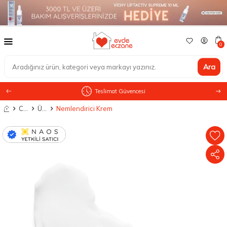
0
Ara
Teslimat Güvencesi
Anasayfa
Cilt Bakımı
Ürün Tipine Göre
Nemlendirici Krem