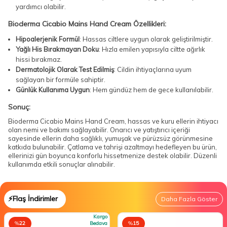
yardımcı olabilir.
Bioderma Cicabio Mains Hand Cream Özellikleri:
Hipoalerjenik Formül
: Hassas ciltlere uygun olarak geliştirilmiştir.
Yağlı His Bırakmayan Doku
: Hızla emilen yapısıyla ciltte ağırlık
hissi bırakmaz.
Dermatolojik Olarak Test Edilmiş
: Cildin ihtiyaçlarına uyum
sağlayan bir formüle sahiptir.
Günlük Kullanıma Uygun
: Hem gündüz hem de gece kullanılabilir.
Sonuç:
Bioderma Cicabio Mains Hand Cream, hassas ve kuru ellerin ihtiyacı
olan nemi ve bakımı sağlayabilir. Onarıcı ve yatıştırıcı içeriği
sayesinde ellerin daha sağlıklı, yumuşak ve pürüzsüz görünmesine
katkıda bulunabilir. Çatlama ve tahrişi azaltmayı hedefleyen bu ürün,
ellerinizi gün boyunca konforlu hissetmenize destek olabilir. Düzenli
kullanımda etkili sonuçlar alınabilir.
⚡Flaş İndirimler
Daha Fazla Göster
Kargo
%
22
Bedava
%
15