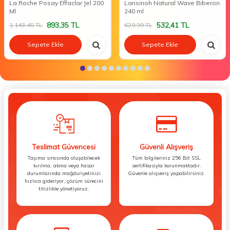
La Roche Posay Effaclar Jel 200
Lansinoh Natural Wave Biberon
Ml
240 ml
893,35
TL
532,41
TL
1.143,45
TL
629,99
TL
Sepete Ekle
Sepete Ekle
Teslimat Güvencesi
Güvenli Alışveriş
Taşıma sırasında oluşabilecek
Tüm bilgileriniz 256 Bit SSL
kırılma, akma veya hasar
sertifikasıyla korunmaktadır.
durumlarında mağduriyetinizi
Güvenle alışveriş yapabilirsiniz.
hızlıca gideriyor, çözüm sürecini
titizlikle yönetiyoruz.