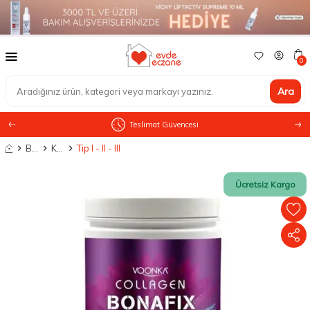
0
Ara
Teslimat Güvencesi
Anasayfa
Besin Takviyesi
Kolajenler
Tip I - II - III
Ücretsiz Kargo