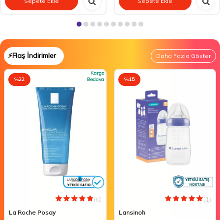
Sepete Ekle
Sepete Ekle
⚡Flaş İndirimler
Daha Fazla Göster
Kargo
%
22
Bedava
%
15
(6)
(1)
La Roche Posay
Lansinoh