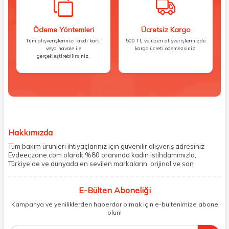
Ödeme Yöntemleri
Ücretsiz Kargo
Tüm alışverişlerinizi kredi kartı
500 TL ve üzeri alışverişlerinizde
veya havale ile
kargo ücreti ödemezsiniz.
gerçekleştirebilirsiniz.
Hakkımızda
Tüm bakım ürünleri ihtiyaçlarınız için güvenilir alışveriş adresiniz
Evdeeczane.com olarak %80 oranında kadın istihdamımızla,
Türkiye’de ve dünyada en sevilen markaların, orijinal ve son
kullanma tarihi garantili ürünlerini sizler için saklama koşullarında
uygun şekilde depolayıp, siparişlerinizin ardından özenle
E-Bülten Aboneliği
paketliyoruz. Herhangi bir durumdan dolayı olumsuz olarak geri
dönüş alınan siparişlerin memnuniyete dönüşmesi ekibimiz ve
Kampanya ve yeniliklerden haberdar olmak için e-bültenimize abone
müşteri temsilcilerimiz aracılığı ile gerekli tüm desteği sağlıyoruz.
olun!
2017 yılından bugüne, yüzlerce marka ve binlerce ürün seçeneğini
doğrudan markalardan ya da markaların yetkili Türkiye