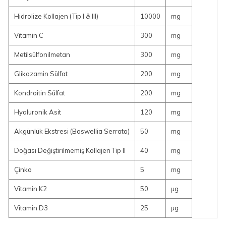
Hidrolize Kollajen (Tip I & III)
10000
mg
Vitamin C
300
mg
Metilsülfonilmetan
300
mg
Glikozamin Sülfat
200
mg
Kondroitin Sülfat
200
mg
Hyaluronik Asit
120
mg
Akgünlük Ekstresi (Boswellia Serrata)
50
mg
Doğası Değiştirilmemiş Kollajen Tip II
40
mg
Çinko
5
mg
Vitamin K2
50
µg
Vitamin D3
25
µg