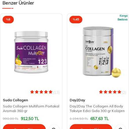
Benzer Ürünler
Kargo
%
8
%
45
Bedava
(13)
(2)
Suda Collagen
Day2Day
Suda Collagen Multiform Portakal
Day2Day The Collagen All Body
Aromalı 360 gr
Takviye Edici Gıda 300 gr Kolajen
912,50
TL
657,63
TL
990,00
TL
1.194,50
TL