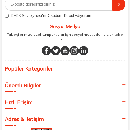
distribütörlerinden faturalı olarak tedarik ediyor ve müşterilerimize
aynı şekilde faturalı ve orijinal ambalajlarda gönderim sağlıyoruz.
Paketleme sürecinde geri dönüştürülebilir malzemeler kullanarak
KVKK Sözleşmesi'ni
, Okudum, Kabul Ediyorum.
atık oranımızı en aza indiriyor ve daha yaşanabilir bir dünya
bilincinde hareket ediyoruz.
Sosyal Medya
Takipçilerimize özel kampanyalar için sosyal medyadan bizleri takip
edin.
Popüler Kategoriler
Önemli Bilgiler
Hızlı Erişim
Adres & İletişim