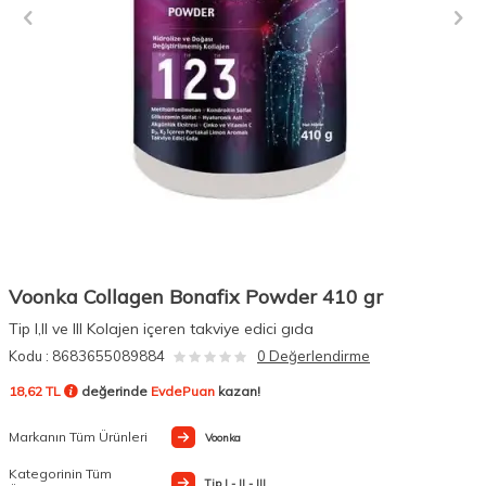
Voonka Collagen Bonafix Powder 410 gr
Tip I,II ve III Kolajen içeren takviye edici gıda
Kodu :
8683655089884
0 Değerlendirme
18,62 TL
değerinde
EvdePuan
kazan!
Markanın Tüm Ürünleri
Voonka
Kategorinin Tüm
Tip I - II - III