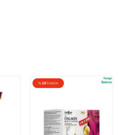
Kargo
Bedava
%
19
İndirim
%