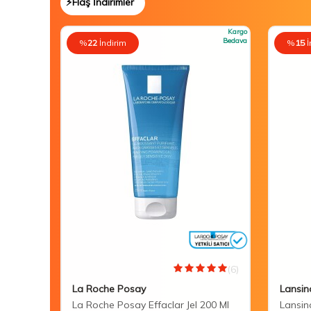
⚡Flaş İndirimler
Kargo
Bedava
%
22
İndirim
%
15
İ
(0)
(6)
La Roche Posay
Lansin
 Care
La Roche Posay Effaclar Jel 200 Ml
Lansin