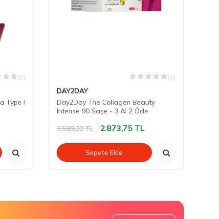
(0)
(0)
DAY2DAY
Zad
a Type I
Day2Day The Collagen Beauty
Zad
Intense 90 Saşe - 3 Al 2 Öde
28 
2.873,75
TL
3.569,00
TL
1.8
Sepete Ekle