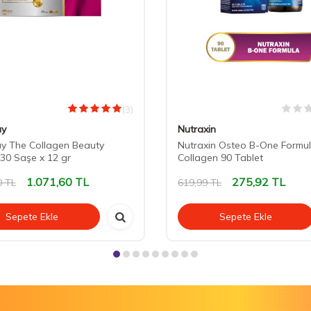
(3)
y
Nutraxin
y The Collagen Beauty
Nutraxin Osteo B-One Formul
 30 Saşe x 12 gr
Collagen 90 Tablet
1.071,60
TL
275,92
TL
0
TL
619,99
TL
Sepete Ekle
Sepete Ekle