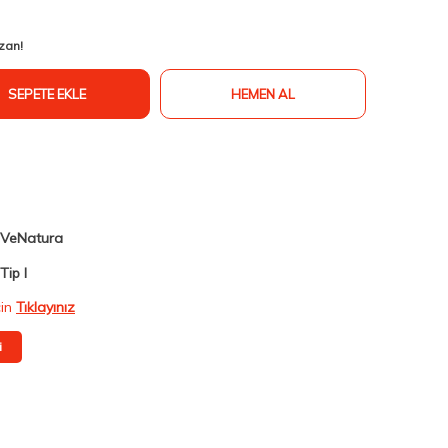
zan!
SEPETE EKLE
HEMEN AL
VeNatura
Tip I
çin
Tıklayınız
i