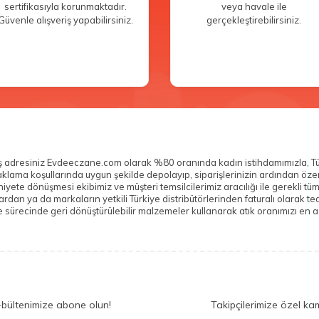
sertifikasıyla korunmaktadır.
veya havale ile
Güvenle alışveriş yapabilirsiniz.
gerçekleştirebilirsiniz.
veriş adresiniz Evdeeczane.com olarak %80 oranında kadın istihdamımızla, T
n saklama koşullarında uygun şekilde depolayıp, siparişlerinizin ardından ö
yete dönüşmesi ekibimiz ve müşteri temsilcilerimiz aracılığı ile gerekli tü
n ya da markaların yetkili Türkiye distribütörlerinden faturalı olarak teda
sürecinde geri dönüştürülebilir malzemeler kullanarak atık oranımızı en az
-bültenimize abone olun!
Takipçilerimize özel ka