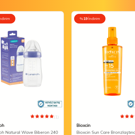
ndirim
%
19
İndirim
(1)
oh
Bioxcin
oh Natural Wave Biberon 240
Bioxcin Sun Care Bronzlaştırı