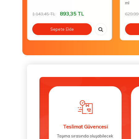
ml
893,35
TL
1.143,45
TL
629,99
Sepete Ekle
Teslimat Güvencesi
Taşıma sırasında oluşabilecek