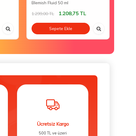
Blemish Fluid 50 ml
Lotion
1.208,75
TL
1.299,00
TL
1.058,
Sepete Ekle
Ücretsiz Kargo
500 TL ve üzeri