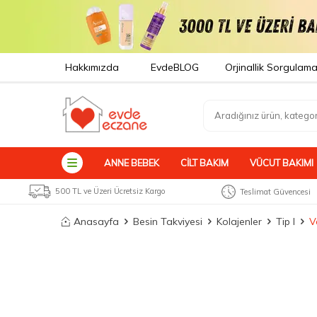
Hakkımızda
EvdeBLOG
Orjinallik Sorgulam
ANNE BEBEK
CILT BAKIM
VÜCUT BAKIMI
500 TL ve Üzeri Ücretsiz Kargo
Teslimat Güvencesi
Anasayfa
Besin Takviyesi
Kolajenler
Tip I
V