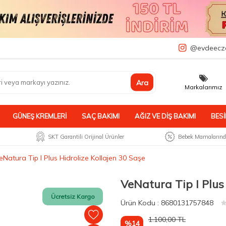
a
@evdeecz
Ara
Markalarımız
GÜNEŞ KREMLERI
SAÇ BAKIMI
AĞIZ VE DIŞ BAKIMI
BESI
SKT Garantili Orijinal Ürünler
Bebek Mamalarında
eNatura Tip I Plus Hidrolize Kollajen 30 Saşe
VeNatura Tip I Plus
Ücretsiz Kargo
Ürün
Kodu :
8680131757848
1.100,00
TL
%14