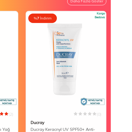
Daha Fazla Göster
Kargo
Bedava
%
7
İndirim
%
7
İn
(2)
(0)
Ducray
Mustel
cı Yağ
Ducray Keracnyl UV SPF50+ Anti-
Mustel