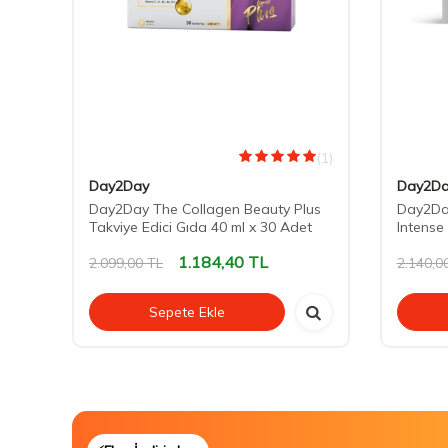
(0)
(1)
Day2Day
Day2Da
Day2Day The Collagen Beauty Plus
Day2Da
Takviye Edici Gıda 40 ml x 30 Adet
Intense
1.184,40
TL
2.099,00
TL
2.140,0
Sepete Ekle