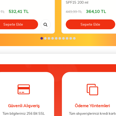
SPF15 200 ml
532,41
TL
364,10
TL
TL
449,99
TL
Sepete Ekle
Sepete Ekle
Güvenli Alışveriş
Ödeme Yöntemleri
Tüm bilgileriniz 256 Bit SSL
Tüm alışverişlerinizi kredi kartı