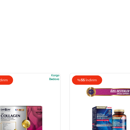
Kargo
Bedava
dirim
%
55
İndirim