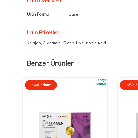
Ürün Özellikleri
Ürün Formu
:
Saşe
Ürün Etiketleri
Kolajen
,
C Vitamini
,
Biotin
,
Hyaluronic Acid
Benzer Ürünler
Kargo
Kargo
Bedava
Bedava
%
44
İndirim
%
50
İn