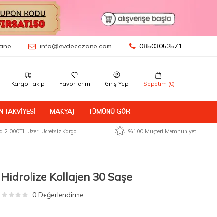
ane
info@evdeeczane.com
08503052571
Kargo Takip
Favorilerim
Giriş Yap
Sepetim (
0
)
N TAKVIYESI
MAKYAJ
TÜMÜNÜ GÖR
 2.000TL Üzeri Ücretsiz Kargo
%100 Müşteri Memnuniyeti
 Hidrolize Kollajen 30 Saşe
0 Değerlendirme